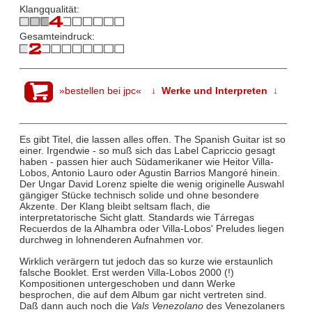
Klangqualität:
Gesamteindruck:
»bestellen bei jpc«
↓ Werke und Interpreten ↓
Es gibt Titel, die lassen alles offen. The Spanish Guitar ist so
einer. Irgendwie - so muß sich das Label Capriccio gesagt
haben - passen hier auch Südamerikaner wie Heitor Villa-
Lobos, Antonio Lauro oder Agustin Barrios Mangoré hinein.
Der Ungar David Lorenz spielte die wenig originelle Auswahl
gängiger Stücke technisch solide und ohne besondere
Akzente. Der Klang bleibt seltsam flach, die
interpretatorische Sicht glatt. Standards wie Tárregas
Recuerdos de la Alhambra oder Villa-Lobos' Preludes liegen
durchweg in lohnenderen Aufnahmen vor.
Wirklich verärgern tut jedoch das so kurze wie erstaunlich
falsche Booklet. Erst werden Villa-Lobos 2000 (!)
Kompositionen untergeschoben und dann Werke
besprochen, die auf dem Album gar nicht vertreten sind.
Daß dann auch noch die
Vals Venezolano
des Venezolaners