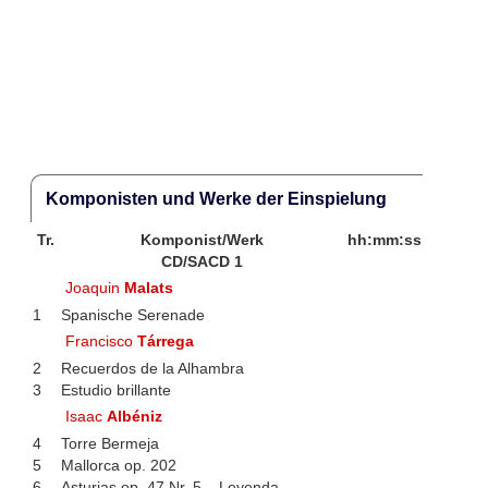
Komponisten und Werke der Einspielung
Tr.
Komponist/Werk
hh:mm:ss
CD/SACD 1
Joaquin
Malats
1
Spanische Serenade
Francisco
Tárrega
2
Recuerdos de la Alhambra
3
Estudio brillante
Isaac
Albéniz
4
Torre Bermeja
5
Mallorca op. 202
6
Asturias op. 47 Nr. 5 – Leyenda