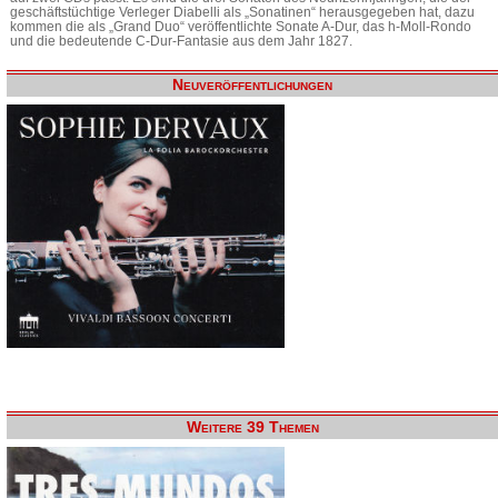
geschäftstüchtige Verleger Diabelli als „Sonatinen“ herausgegeben hat, dazu
kommen die als „Grand Duo“ veröffentlichte Sonate A-Dur, das h-Moll-Rondo
und die bedeutende C-Dur-Fantasie aus dem Jahr 1827.
Neuveröffentlichungen
Weitere 39 Themen