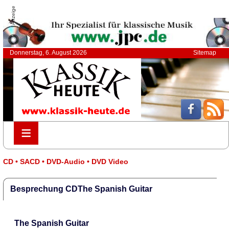
Anzeige
Donnerstag, 6. August 2026
Sitemap
≡
≡
CD • SACD • DVD-Audio • DVD Video
Besprechung CDThe Spanish Guitar
The Spanish Guitar