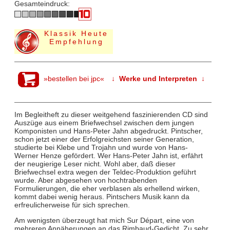
Gesamteindruck:
Klassik Heute
Empfehlung
»bestellen bei jpc«
↓ Werke und Interpreten ↓
Im Begleitheft zu dieser weitgehend faszinierenden CD sind
Auszüge aus einem Briefwechsel zwischen dem jungen
Komponisten und Hans-Peter Jahn abgedruckt. Pintscher,
schon jetzt einer der Erfolgreichsten seiner Generation,
studierte bei Klebe und Trojahn und wurde von Hans-
Werner Henze gefördert. Wer Hans-Peter Jahn ist, erfährt
der neugierige Leser nicht. Wohl aber, daß dieser
Briefwechsel extra wegen der Teldec-Produktion geführt
wurde. Aber abgesehen von hochtrabenden
Formulierungen, die eher verblasen als erhellend wirken,
kommt dabei wenig heraus. Pintschers Musik kann da
erfreulicherweise für sich sprechen.
Am wenigsten überzeugt hat mich Sur Départ, eine von
mehreren Annäherungen an das Rimbaud-Gedicht. Zu sehr