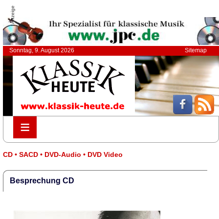
Anzeige
Sonntag, 9. August 2026
Sitemap
≡
≡
CD • SACD • DVD-Audio • DVD Video
Besprechung CD