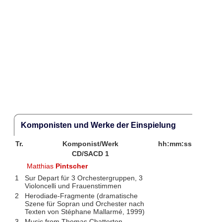
Komponisten und Werke der Einspielung
Tr.
Komponist/Werk
hh:mm:ss
CD/SACD 1
Matthias
Pintscher
1
Sur Depart für 3 Orchestergruppen, 3
Violoncelli und Frauenstimmen
2
Herodiade-Fragmente (dramatische
Szene für Sopran und Orchester nach
Texten von Stéphane Mallarmé, 1999)
3
Music from Thomas Chatterton