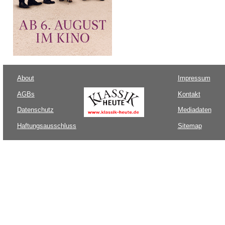
About
Impressum
AGBs
Kontakt
Datenschutz
Mediadaten
Haftungsausschluss
Sitemap