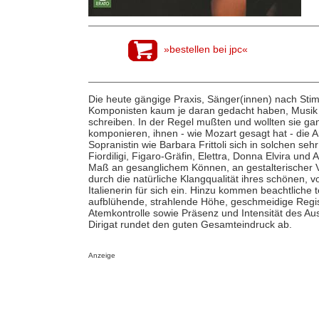
»bestellen bei jpc«
Die heute gängige Praxis, Sänger(innen) nach Stimm
Komponisten kaum je daran gedacht haben, Musik 
schreiben. In der Regel mußten und wollten sie g
komponieren, ihnen - wie Mozart gesagt hat - die 
Sopranistin wie Barbara Frittoli sich in solchen seh
Fiordiligi, Figaro-Gräfin, Elettra, Donna Elvira un
Maß an gesanglichem Können, an gestalterischer Vi
durch die natürliche Klangqualität ihres schönen, v
Italienerin für sich ein. Hinzu kommen beachtliche 
aufblühende, strahlende Höhe, geschmeidige Regis
Atemkontrolle sowie Präsenz und Intensität des Ausd
Dirigat rundet den guten Gesamteindruck ab.
Anzeige