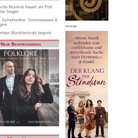
che Musikrat trauert um Prof.
ine Siegert
 Symphoniker: Sommerpause &
ginn
Anzeige
rrhein Musikfestivals beginnt
Neue Besprechungen