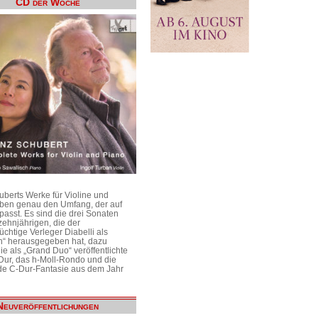
CD der Woche
uberts Werke für Violine und
aben genau den Umfang, der auf
passt. Es sind die drei Sonaten
ehnjährigen, die der
üchtige Verleger Diabelli als
n“ herausgegeben hat, dazu
e als „Grand Duo“ veröffentlichte
Dur, das h-Moll-Rondo und die
e C-Dur-Fantasie aus dem Jahr
Neuveröffentlichungen