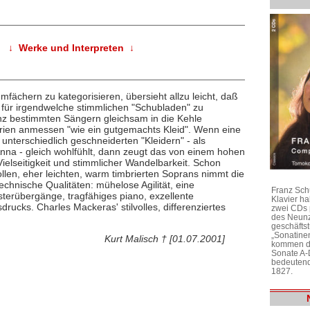
↓ Werke und Interpreten ↓
fächern zu kategorisieren, übersieht allzu leicht, daß
für irgendwelche stimmlichen "Schubladen" zu
anz bestimmten Sängern gleichsam in die Kehle
Arien anmessen "wie ein gutgemachts Kleid". Wenn eine
r unterschiedlich geschneiderten "Kleidern" - als
d Anna - gleich wohlfühlt, dann zeugt das von einem hohen
elseitigkeit und stimmlicher Wandelbarkeit. Schon
ollen, eher leichten, warm timbrierten Soprans nimmt die
technische Qualitäten: mühelose Agilität, eine
Franz Sch
terübergänge, tragfähiges piano, exzellente
Klavier h
rucks. Charles Mackeras' stilvolles, differenziertes
zwei CDs 
des Neunz
geschäftst
„Sonatine
Kurt Malisch † [01.07.2001]
kommen di
Sonate A-
bedeutend
1827.