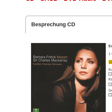
Besprechung CD
E
1 
Kü
Kl
G