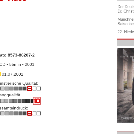
Der Deuts
Dr. Christ
Münchner
Saisonbe
22. Niede
rato 8573-86207-2
CD • 55min • 2001
01.07.2001
nstlerische Qualität:
angqualität:
esamteindruck: