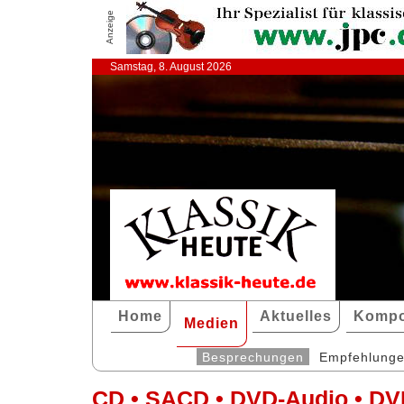
Anzeige
Samstag, 8. August 2026
Home
Aktuelles
Kompo
Medien
Besprechungen
Empfehlung
CD • SACD • DVD-Audio • DV