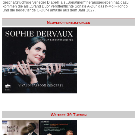
geschäftstüchtige Verleger Diabelli als „Sonatinen“ herausgegeben hat, dazu
kommen die als „Grand Duo“ veröffentlichte Sonate A-Dur, das h-Moll-Rondo
und die bedeutende C-Dur-Fantasie aus dem Jahr 1827.
Neuveröffentlichungen
Weitere 39 Themen