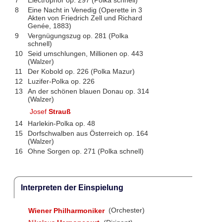
7
Electrophor op. 297 (Polka schnell)
8
Eine Nacht in Venedig (Operette in 3
Akten von Friedrich Zell und Richard
Genée, 1883)
9
Vergnügungszug op. 281 (Polka
schnell)
10
Seid umschlungen, Millionen op. 443
(Walzer)
11
Der Kobold op. 226 (Polka Mazur)
12
Luzifer-Polka op. 226
13
An der schönen blauen Donau op. 314
(Walzer)
Josef
Strauß
14
Harlekin-Polka op. 48
15
Dorfschwalben aus Österreich op. 164
(Walzer)
16
Ohne Sorgen op. 271 (Polka schnell)
Interpreten der Einspielung
Wiener Philharmoniker
(Orchester)