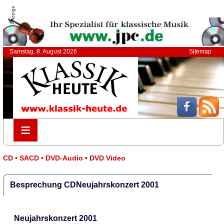
Anzeige
Samstag, 8. August 2026
Sitemap
≡
≡
CD • SACD • DVD-Audio • DVD Video
Besprechung CDNeujahrskonzert 2001
Neujahrskonzert 2001