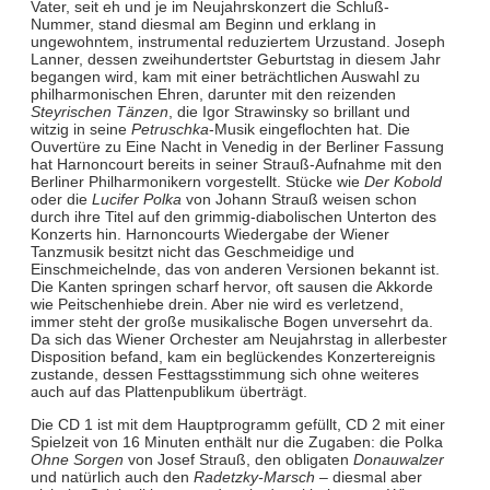
Vater, seit eh und je im Neujahrskonzert die Schluß-
Nummer, stand diesmal am Beginn und erklang in
ungewohntem, instrumental reduziertem Urzustand. Joseph
Lanner, dessen zweihundertster Geburtstag in diesem Jahr
begangen wird, kam mit einer beträchtlichen Auswahl zu
philharmonischen Ehren, darunter mit den reizenden
Steyrischen Tänzen
, die Igor Strawinsky so brillant und
witzig in seine
Petruschka
-Musik eingeflochten hat. Die
Ouvertüre zu Eine Nacht in Venedig in der Berliner Fassung
hat Harnoncourt bereits in seiner Strauß-Aufnahme mit den
Berliner Philharmonikern vorgestellt. Stücke wie
Der Kobold
oder die
Lucifer Polka
von Johann Strauß weisen schon
durch ihre Titel auf den grimmig-diabolischen Unterton des
Konzerts hin. Harnoncourts Wiedergabe der Wiener
Tanzmusik besitzt nicht das Geschmeidige und
Einschmeichelnde, das von anderen Versionen bekannt ist.
Die Kanten springen scharf hervor, oft sausen die Akkorde
wie Peitschenhiebe drein. Aber nie wird es verletzend,
immer steht der große musikalische Bogen unversehrt da.
Da sich das Wiener Orchester am Neujahrstag in allerbester
Disposition befand, kam ein beglückendes Konzertereignis
zustande, dessen Festtagsstimmung sich ohne weiteres
auch auf das Plattenpublikum überträgt.
Die CD 1 ist mit dem Hauptprogramm gefüllt, CD 2 mit einer
Spielzeit von 16 Minuten enthält nur die Zugaben: die Polka
Ohne Sorgen
von Josef Strauß, den obligaten
Donauwalzer
und natürlich auch den
Radetzky-Marsch
– diesmal aber