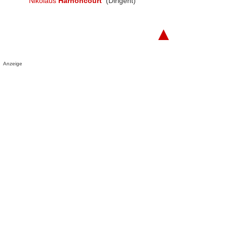
Nikolaus
Harnoncourt
(Dirigent)
▲
Anzeige