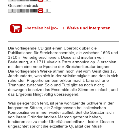
Gesamteindruck:
»bestellen bei jpc«
↓ Werke und Interpreten ↓
Die vorliegende CD gibt einen Überblick über die
Publikationen für Streicherensemble, die zwischen 1693 und
1710 in Venedig erschienen. Diese sind insofern von
Bedeutung, als 1711 Vivaldis Estro armonico op. 3 erschien,
mit dem eine neue Epoche der Streicherliteratur begann.
Die vorliegenden Werke atmen noch viel vom Geist des 17.
Jahrhunderts, was sich in der Vollstimmigkeit und den in sich
ruhenden Proportionen bemerkbar macht. Eine scharfe
Trennung zwischen Solo und Tutti gibt es noch nicht;
deswegen besetze das Ensemble alle Stimmen einfach, und
das Ergebnis klingt völlig überzeugend.
Was gelegentlich fehlt, ist jene wohltuende Schwere in den
langsamen Sätzen, die Zeitgenossen bei italienischen
Kompositionen immer wieder auffiel. Seit die Sonatori sich
von ihrem Gründer Andrea Marcon getrennt haben,
tendieren sie zu mehr Oberflächenbrillanz - leider. Dessen
ungeachtet spricht die exzellente Qualität der Musik