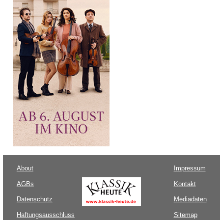
About
Impressum
AGBs
Kontakt
Datenschutz
Mediadaten
Haftungsausschluss
Sitemap