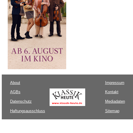
About
Impressum
AGBs
Kontakt
Datenschutz
Mediadaten
Haftungsausschluss
Sitemap