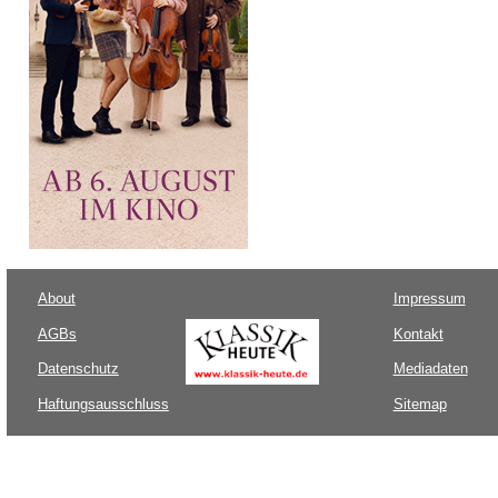
About
Impressum
AGBs
Kontakt
Datenschutz
Mediadaten
Haftungsausschluss
Sitemap