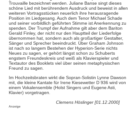
Trouvaille bezeichnet werden. Juliane Banse singt dieses
schöne Lied mit berührendem Ausdruck und beweist in allen
weiteren Vortragsstücken neuerlich ihre herausragende
Position im Liedgesang. Auch dem Tenor Michael Schade
und seiner vorbildlich geführten Stimme ist Anerkennung zu
spenden. Der Trumpf der Aufnahme gilt aber dem Bariton
Gerald Finley, der nicht nur den Hauptteil der Liederfolge
übernommen hat, sondern auch als großartiger Gestalter,
Sänger und Sprecher beeindruckt. Über Graham Johnson
ist nach so langem Bestehen der Hyperion-Serie nichts
Neues zu sagen, er gehört längst schon zu Schuberts
engstem Freundeskreis und weiß als Klavierspieler und
Textautor des Booklets viel über seinen metaphysischen
Freund zu sagen.
Im Hochzeitsbraten wirkt die Sopran-Solistin Lynne Dawson
mit, die kleine Kantate für Irene Kiesewetter D 936 wird von
einem Vokalensemble (Holst Singers und Eugene Asti,
Klavier) vorgetragen.
Clemens Höslinger [01.12.2000]
Anzeige