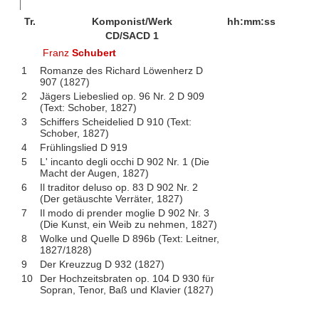
Tr.
Komponist/Werk
hh:mm:ss
CD/SACD 1
Franz
Schubert
1
Romanze des Richard Löwenherz D
907 (1827)
2
Jägers Liebeslied op. 96 Nr. 2 D 909
(Text: Schober, 1827)
3
Schiffers Scheidelied D 910 (Text:
Schober, 1827)
4
Frühlingslied D 919
5
L' incanto degli occhi D 902 Nr. 1 (Die
Macht der Augen, 1827)
6
Il traditor deluso op. 83 D 902 Nr. 2
(Der getäuschte Verräter, 1827)
7
Il modo di prender moglie D 902 Nr. 3
(Die Kunst, ein Weib zu nehmen, 1827)
8
Wolke und Quelle D 896b (Text: Leitner,
1827/1828)
9
Der Kreuzzug D 932 (1827)
10
Der Hochzeitsbraten op. 104 D 930 für
Sopran, Tenor, Baß und Klavier (1827)