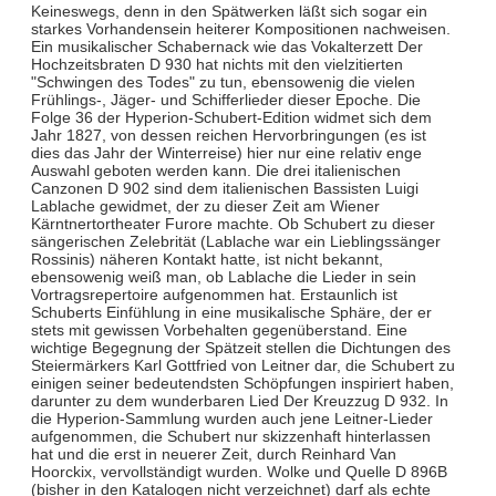
Keineswegs, denn in den Spätwerken läßt sich sogar ein
starkes Vorhandensein heiterer Kompositionen nachweisen.
Ein musikalischer Schabernack wie das Vokalterzett Der
Hochzeitsbraten D 930 hat nichts mit den vielzitierten
"Schwingen des Todes" zu tun, ebensowenig die vielen
Frühlings-, Jäger- und Schifferlieder dieser Epoche. Die
Folge 36 der Hyperion-Schubert-Edition widmet sich dem
Jahr 1827, von dessen reichen Hervorbringungen (es ist
dies das Jahr der Winterreise) hier nur eine relativ enge
Auswahl geboten werden kann. Die drei italienischen
Canzonen D 902 sind dem italienischen Bassisten Luigi
Lablache gewidmet, der zu dieser Zeit am Wiener
Kärntnertortheater Furore machte. Ob Schubert zu dieser
sängerischen Zelebrität (Lablache war ein Lieblingssänger
Rossinis) näheren Kontakt hatte, ist nicht bekannt,
ebensowenig weiß man, ob Lablache die Lieder in sein
Vortragsrepertoire aufgenommen hat. Erstaunlich ist
Schuberts Einfühlung in eine musikalische Sphäre, der er
stets mit gewissen Vorbehalten gegenüberstand. Eine
wichtige Begegnung der Spätzeit stellen die Dichtungen des
Steiermärkers Karl Gottfried von Leitner dar, die Schubert zu
einigen seiner bedeutendsten Schöpfungen inspiriert haben,
darunter zu dem wunderbaren Lied Der Kreuzzug D 932. In
die Hyperion-Sammlung wurden auch jene Leitner-Lieder
aufgenommen, die Schubert nur skizzenhaft hinterlassen
hat und die erst in neuerer Zeit, durch Reinhard Van
Hoorckix, vervollständigt wurden. Wolke und Quelle D 896B
(bisher in den Katalogen nicht verzeichnet) darf als echte