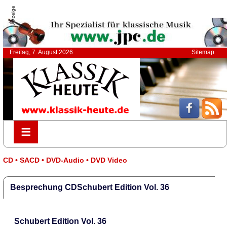
Anzeige
Freitag, 7. August 2026
Sitemap
≡
≡
CD • SACD • DVD-Audio • DVD Video
Besprechung CDSchubert Edition Vol. 36
Schubert Edition Vol. 36