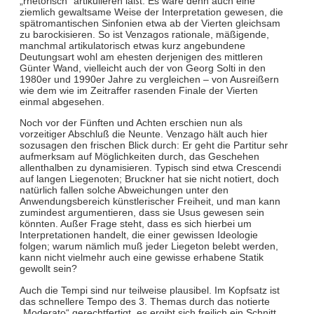
„rhetorisch“ artikulieren läßt. Es wäre denn auch eine
ziemlich gewaltsame Weise der Interpretation gewesen, die
spätromantischen Sinfonien etwa ab der Vierten gleichsam
zu barockisieren. So ist Venzagos rationale, mäßigende,
manchmal artikulatorisch etwas kurz angebundene
Deutungsart wohl am ehesten derjenigen des mittleren
Günter Wand, vielleicht auch der von Georg Solti in den
1980er und 1990er Jahre zu vergleichen – von Ausreißern
wie dem wie im Zeitraffer rasenden Finale der Vierten
einmal abgesehen.
Noch vor der Fünften und Achten erschien nun als
vorzeitiger Abschluß die Neunte. Venzago hält auch hier
sozusagen den frischen Blick durch: Er geht die Partitur sehr
aufmerksam auf Möglichkeiten durch, das Geschehen
allenthalben zu dynamisieren. Typisch sind etwa Crescendi
auf langen Liegenoten; Bruckner hat sie nicht notiert, doch
natürlich fallen solche Abweichungen unter den
Anwendungsbereich künstlerischer Freiheit, und man kann
zumindest argumentieren, dass sie Usus gewesen sein
könnten. Außer Frage steht, dass es sich hierbei um
Interpretationen handelt, die einer gewissen Ideologie
folgen; warum nämlich muß jeder Liegeton belebt werden,
kann nicht vielmehr auch eine gewisse erhabene Statik
gewollt sein?
Auch die Tempi sind nur teilweise plausibel. Im Kopfsatz ist
das schnellere Tempo des 3. Themas durch das notierte
„Moderato“ gerechtfertigt, es ergibt sich freilich ein Schnitt,