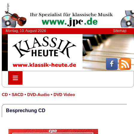
Anzeige
Montag, 10. August 2026
Sitemap
≡
≡
CD • SACD • DVD-Audio • DVD Video
Besprechung CD