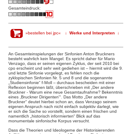
Gesamteindruck:
»bestellen bei jpc«
↓ Werke und Interpreten ↓
An Gesamteinspielungen der Sinfonien Anton Bruckners
besteht wahrlich kein Mangel. Es spricht daher für Mario
Venzago, dass er seinen eigenen Zyklus, der seit 2010 bei
cpo erscheint und sehr weit gediehen ist – hiermit wird die 9.
und letzte Sinfonie vorgelegt, es fehlen noch die
zyklopischen Sinfonien Nr. 5 und 8 und die sogenannte
„Studiensinfonie“ f-Moll – durchaus bescheiden mit einer
Reflexion beginnen läßt, überschrieben mit „Der andere
Bruckner - Warum eine neue Gesamtaufnahme? Bekenntnis
eines ,Bruckner Dirigenten'“. Das Motto „Der andere
Bruckner“ deutet hierbei schon an, dass Venzago seinem
eigenen Anspruch nach nicht einfach subjektiv darlegt, wie
er sich die Sache so vorstellt, sondern einen frischen und
namentlich „historisch informierten“ Blick auf das
monumentale sinfonische Korpus versucht.
Dass die Theorien und Ideologeme der Historisierenden