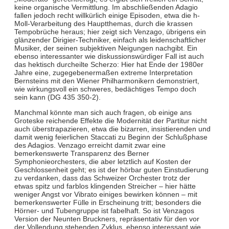
keine organische Vermittlung. Im abschließenden Adagio
fallen jedoch recht willkürlich einige Episoden, etwa die h-
Moll-Verarbeitung des Hauptthemas, durch die krassen
Tempobrüche heraus; hier zeigt sich Venzago, übrigens ein
glänzender Dirigier-Techniker, einfach als leidenschaftlicher
Musiker, der seinen subjektiven Neigungen nachgibt. Ein
ebenso interessanter wie diskussionswürdiger Fall ist auch
das hektisch durcheilte Scherzo: Hier hat Ende der 1980er
Jahre eine, zugegebenermaßen extreme Interpretation
Bernsteins mit den Wiener Philharmonikern demonstriert,
wie wirkungsvoll ein schweres, bedächtiges Tempo doch
sein kann (DG 435 350-2).
Manchmal könnte man sich auch fragen, ob einige ans
Groteske reichende Effekte die Modernität der Partitur nicht
auch überstrapazieren, etwa die bizarren, insistierenden und
damit wenig feierlichen Staccati zu Beginn der Schlußphase
des Adagios. Venzago erreicht damit zwar eine
bemerkenswerte Transparenz des Berner
Symphonieorchesters, die aber letztlich auf Kosten der
Geschlossenheit geht; es ist der hörbar guten Einstudierung
zu verdanken, dass das Schweizer Orchester trotz der
etwas spitz und farblos klingenden Streicher – hier hätte
weniger Angst vor Vibrato einiges bewirken können – mit
bemerkenswerter Fülle in Erscheinung tritt; besonders die
Hörner- und Tubengruppe ist fabelhaft. So ist Venzagos
Version der Neunten Bruckners, repräsentativ für den vor
der Vollendung stehenden Zyklus, ebenso interessant wie