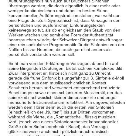
Aufführungspraxis nun auch auf Bruckners Sinfonien
übertragen werden, die doch eigentlich in einer mehr oder
weniger kontinuierlichen und dabei im besten Sinne
konventionellen Aufführungstradition stehen, war wohl nur
eine Frage der Zeit. Sympathisch ist, dass Venzago in den
persönlichen und ausführlichen Einführungstexten
keineswegs so tut, als ob er gleichsam den Staub von den
Werken wischen und somit eine Form der Authentizität
beanspruchen würde; der Schweizer Dirigent entwirft sogar
eine rein spekulative Programmatik für die Sinfonien von der
Nullten bis zur Neunten, die auch gar nicht anders als
persönlich verstanden werden soll.
Sieht man von den Erklärungen Venzagos ab und hin auf
seine klingenden Deutungen, bietet sich ein komplexes Bild.
Zwar interpretiert er, historisch nicht ganz zu Unrecht,
gerade die frühe Sinfonik bis ungefähr zur 3. Sinfonie d-Moll
vorwiegend aus dem musikgeschichtlichen Kontext
Schuberts heraus und verwendet entsprechend reduzierte
Besetzungen sowie einen schlankeren Musizierstil, der das
seinerzeit nachweislich kleiner dimensionierte und enger
mensurierte Instrumentarium reflektiert. Am ungewohntesten
werden dem Hörer denn auch die ersten vier Sinfonien
(einschließlich der „Nullten“) bis zur Dritten vorkommen,
während die Vierte, die „Romantische“, flüssig musiziert
wird, jedoch von einem Sinfonieorchester konventioneller
Größe (dem Sinfonieorchester Basel), das Venzago
glücklicherweise auch nicht plötzlich anachronistisch