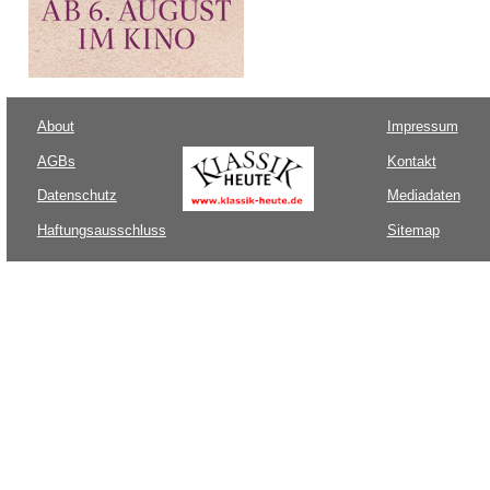
About
Impressum
AGBs
Kontakt
Datenschutz
Mediadaten
Haftungsausschluss
Sitemap