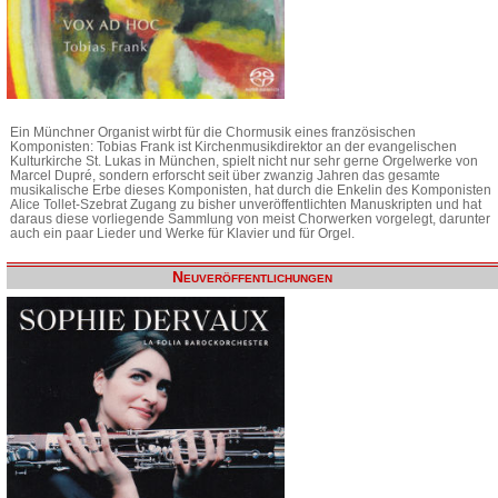
Ein Münchner Organist wirbt für die Chormusik eines französischen
Komponisten: Tobias Frank ist Kirchenmusikdirektor an der evangelischen
Kulturkirche St. Lukas in München, spielt nicht nur sehr gerne Orgelwerke von
Marcel Dupré, sondern erforscht seit über zwanzig Jahren das gesamte
musikalische Erbe dieses Komponisten, hat durch die Enkelin des Komponisten
Alice Tollet-Szebrat Zugang zu bisher unveröffentlichten Manuskripten und hat
daraus diese vorliegende Sammlung von meist Chorwerken vorgelegt, darunter
auch ein paar Lieder und Werke für Klavier und für Orgel.
Neuveröffentlichungen