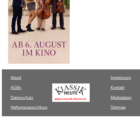
About
Impressum
AGBs
Kontakt
Datenschutz
Mediadaten
Haftungsausschluss
Sitemap