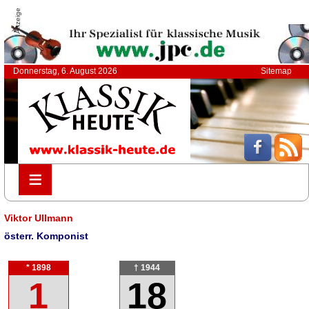
Anzeige
Donnerstag, 6. August 2026
Sitemap
≡
≡
Viktor Ullmann
österr. Komponist
* 1898
† 1944
1
18