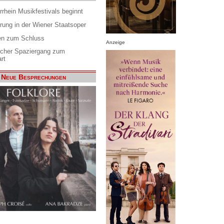
rrhein Musikfestivals beginnt
rung in der Wiener Staatsoper
en zum Schluss
Anzeige
scher Spaziergang zum
rt
Neue Besprechungen