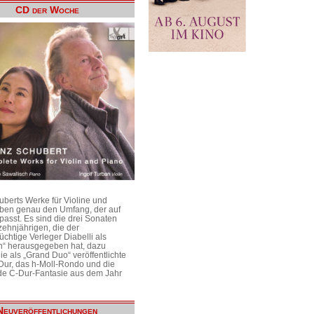
CD der Woche
uberts Werke für Violine und
aben genau den Umfang, der auf
passt. Es sind die drei Sonaten
ehnjährigen, die der
üchtige Verleger Diabelli als
n“ herausgegeben hat, dazu
e als „Grand Duo“ veröffentlichte
Dur, das h-Moll-Rondo und die
e C-Dur-Fantasie aus dem Jahr
Neuveröffentlichungen