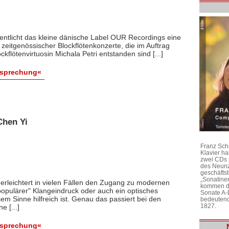
entlicht das kleine dänische Label OUR Recordings eine
e zeitgenössischer Blockflötenkonzerte, die im Auftrag
ckflötenvirtuosin Michala Petri entstanden sind [...]
esprechung«
Chen Yi
Franz Sch
Klavier h
zwei CDs 
des Neunz
geschäftst
„Sonatine
 erleichtert in vielen Fällen den Zugang zu modernen
kommen di
populärer" Klangeindruck oder auch ein optisches
Sonate A-
m Sinne hilfreich ist. Genau das passiert bei den
bedeutend
1827.
 [...]
esprechung«