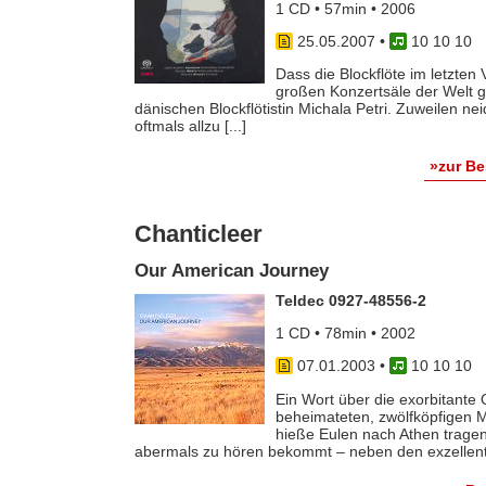
1 CD • 57min • 2006
25.05.2007
•
10 10 10
Dass die Blockflöte im letzten
großen Konzertsäle der Welt ge
dänischen Blockflötistin Michala Petri. Zuweilen nei
oftmals allzu [...]
»zur B
Chanticleer
Our American Journey
Teldec 0927-48556-2
1 CD • 78min • 2002
07.01.2003
•
10 10 10
Ein Wort über die exorbitante 
beheimateten, zwölfköpfigen 
hieße Eulen nach Athen trage
abermals zu hören bekommt – neben den exzellent b