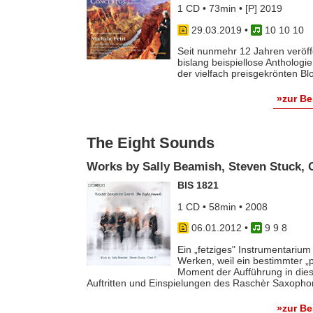
1 CD • 73min • [P] 2019
29.03.2019
•
10 10 10
Seit nunmehr 12 Jahren veröff
bislang beispiellose Anthologi
der vielfach preisgekrönten Blo
»zur B
The Eight Sounds
Works by Sally Beamish, Steven Stuck, 
BIS 1821
1 CD • 58min • 2008
06.01.2012
•
9 9 8
Ein „fetziges" Instrumentarium
Werken, weil ein bestimmter „
Moment der Aufführung in diese
Auftritten und Einspielungen des Raschèr Saxophone
»zur B