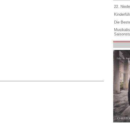
22. Niede
Kinderfüh
Die Best
Musikali
Saisonsta