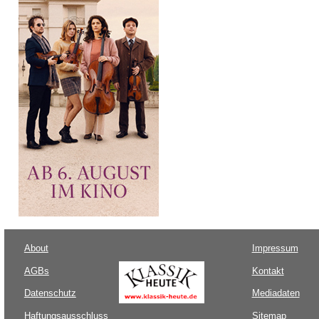
About
Impressum
AGBs
Kontakt
Datenschutz
Mediadaten
Haftungsausschluss
Sitemap