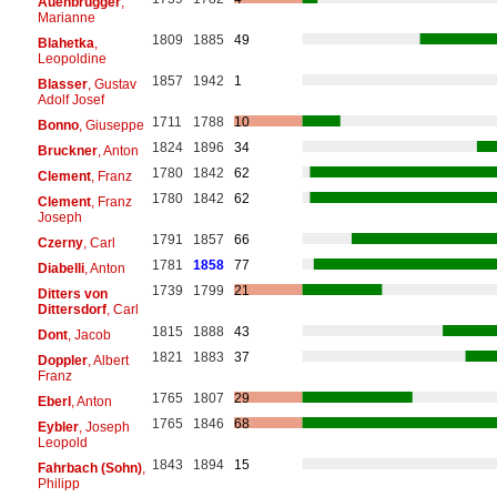
Auenbrugger
,
Marianne
1809
1885
49
Blahetka
,
Leopoldine
1857
1942
1
Blasser
, Gustav
Adolf Josef
1711
1788
10
Bonno
, Giuseppe
1824
1896
34
Bruckner
, Anton
1780
1842
62
Clement
, Franz
1780
1842
62
Clement
, Franz
Joseph
1791
1857
66
Czerny
, Carl
1781
1858
77
Diabelli
, Anton
1739
1799
21
Ditters von
Dittersdorf
, Carl
1815
1888
43
Dont
, Jacob
1821
1883
37
Doppler
, Albert
Franz
1765
1807
29
Eberl
, Anton
1765
1846
68
Eybler
, Joseph
Leopold
1843
1894
15
Fahrbach (Sohn)
,
Philipp