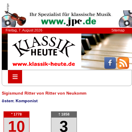
Anzeige
Freitag, 7. August 2026
Sitemap
≡
≡
Sigismund Ritter von Ritter von Neukomm
österr. Komponist
* 1778
† 1858
10
3