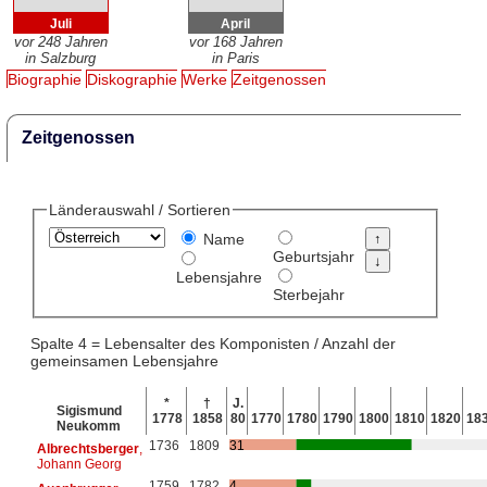
Juli
April
vor 248 Jahren
vor 168 Jahren
in Salzburg
in Paris
Biographie
Diskographie
Werke
Zeitgenossen
Zeitgenossen
Länderauswahl / Sortieren
Name
Geburtsjahr
Lebensjahre
Sterbejahr
Spalte 4 = Lebensalter des Komponisten / Anzahl der
gemeinsamen Lebensjahre
*
†
J.
Sigismund
1778
1858
80
1770
1780
1790
1800
1810
1820
18
Neukomm
1736
1809
31
Albrechtsberger
,
Johann Georg
1759
1782
4