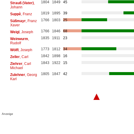
1804
1849
45
Strauß (Vater)
,
Johann
1819
1895
39
Suppè
, Franz
1766
1803
25
Süßmayr
, Franz
Xaver
1766
1846
68
Weigl
, Joseph
1835
1911
23
Weinwurm
,
Rudolf
1773
1812
34
Wölfl
, Joseph
1842
1898
16
Zeller
, Carl
1843
1922
15
Ziehrer
, Carl
Michael
1805
1847
42
Zulehner
, Georg
Karl
▲
Anzeige