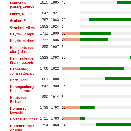
1815
1885
43
Fahrbach
(Vater)
, Philipp
1847
1927
11
Fuchs
, Robert
1787
1863
71
Gruber
, Franz
1852
1924
6
Grünfeld
, Alfred
1732
1809
31
Haydn
, Joseph
1737
1806
28
Haydn
, Michael
1855
1907
3
Hellmesberger
(Jun.)
, Joseph
1828
1893
30
Hellmesberger
(Sen.)
, Joseph
1768
1822
44
Henneberg
,
Johann Baptist
1803
1888
55
Herz
, Henri
1843
1900
15
Herzogenberg
,
Heinrich von
1850
1914
8
Heuberger
,
Richard
1738
1793
15
Hofmann
,
Leopold
1711
1783
5
Holzbauer
, Ignaz
1794
1868
64
Hüttenbrenner
,
Anselm