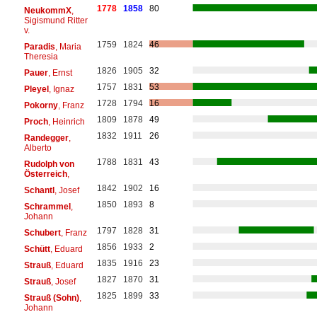
1778
1858
80
NeukommX
,
Sigismund Ritter
v.
1759
1824
46
Paradis
, Maria
Theresia
1826
1905
32
Pauer
, Ernst
1757
1831
53
Pleyel
, Ignaz
1728
1794
16
Pokorny
, Franz
1809
1878
49
Proch
, Heinrich
1832
1911
26
Randegger
,
Alberto
1788
1831
43
Rudolph von
Österreich
,
1842
1902
16
Schantl
, Josef
1850
1893
8
Schrammel
,
Johann
1797
1828
31
Schubert
, Franz
1856
1933
2
Schütt
, Eduard
1835
1916
23
Strauß
, Eduard
1827
1870
31
Strauß
, Josef
1825
1899
33
Strauß (Sohn)
,
Johann