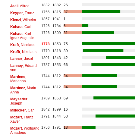
1832
1882
26
Jaëll
, Alfred
1756
1815
37
Keyper
, Franz
1857
1941
1
Kienzl
, Wilhelm
1726
1784
6
Kohaut
, Carl
1726
1809
31
Kohaut
, Karl
Ignaz Augustin
1778
1853
75
Kraft
, Nicolaus
1779
1818
39
Krufft
, Nikolaus
1801
1843
42
Lanner
, Josef
1787
1853
66
Lannoy
, Eduard
von
1744
1812
34
Martines
,
Marianna
1744
1812
34
Martinez
, Maria
Anna
1789
1863
69
Mayseder
,
Joseph
1842
1899
16
Millöcker
, Carl
1791
1844
53
Mozart
, Franz
Xaver
1756
1791
13
Mozart
, Wolfgang
Amadeus