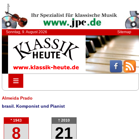
Anzeige
Sonntag, 9. August 2026
Sitemap
≡
≡
Almeida Prado
brasil. Komponist und Pianist
* 1943
† 2010
8
21