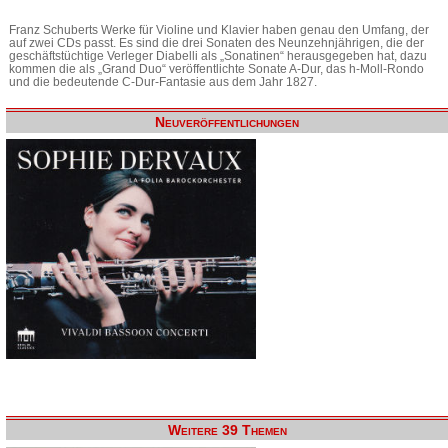
Franz Schuberts Werke für Violine und Klavier haben genau den Umfang, der
auf zwei CDs passt. Es sind die drei Sonaten des Neunzehnjährigen, die der
geschäftstüchtige Verleger Diabelli als „Sonatinen“ herausgegeben hat, dazu
kommen die als „Grand Duo“ veröffentlichte Sonate A-Dur, das h-Moll-Rondo
und die bedeutende C-Dur-Fantasie aus dem Jahr 1827.
Neuveröffentlichungen
Weitere 39 Themen