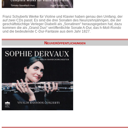
Franz Schuberts Werke für Violine und Klavier haben genau den Umfang, der
auf zwei CDs passt. Es sind die drei Sonaten des Neunzehnjährigen, die der
geschäftstüchtige Verleger Diabelli als „Sonatinen“ herausgegeben hat, dazu
kommen die als „Grand Duo“ veröffentlichte Sonate A-Dur, das h-Moll-Rondo
und die bedeutende C-Dur-Fantasie aus dem Jahr 1827.
Neuveröffentlichungen