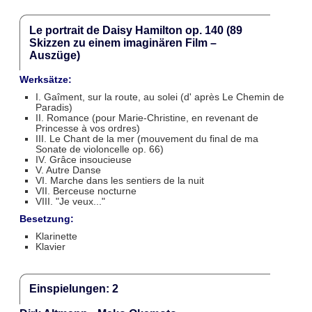
Le portrait de Daisy Hamilton op. 140 (89
Skizzen zu einem imaginären Film –
Auszüge)
Werksätze:
I. Gaîment, sur la route, au solei (d' après Le Chemin de
Paradis)
II. Romance (pour Marie-Christine, en revenant de
Princesse à vos ordres)
III. Le Chant de la mer (mouvement du final de ma
Sonate de violoncelle op. 66)
IV. Grâce insoucieuse
V. Autre Danse
VI. Marche dans les sentiers de la nuit
VII. Berceuse nocturne
VIII. "Je veux..."
Besetzung:
Klarinette
Klavier
Einspielungen: 2