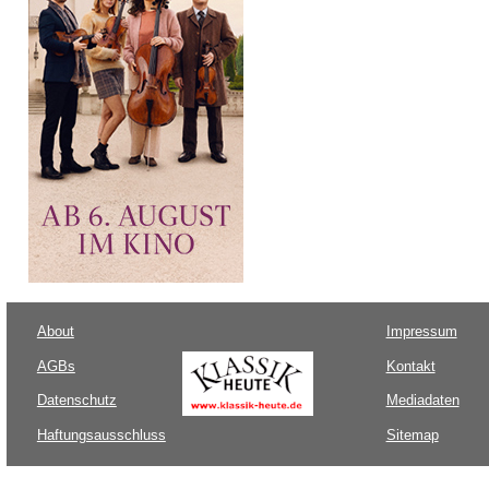
About
Impressum
AGBs
Kontakt
Datenschutz
Mediadaten
Haftungsausschluss
Sitemap