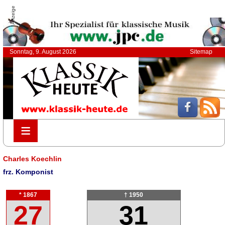
Anzeige
Sonntag, 9. August 2026
Sitemap
≡
≡
Charles Koechlin
frz. Komponist
* 1867
† 1950
27
31