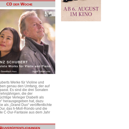
CD der Woche
uberts Werke für Violine und
aben genau den Umfang, der auf
passt. Es sind die drei Sonaten
ehnjährigen, die der
üchtige Verleger Diabelli als
n“ herausgegeben hat, dazu
e als „Grand Duo“ veröffentlichte
Dur, das h-Moll-Rondo und die
e C-Dur-Fantasie aus dem Jahr
Neuveröffentlichungen