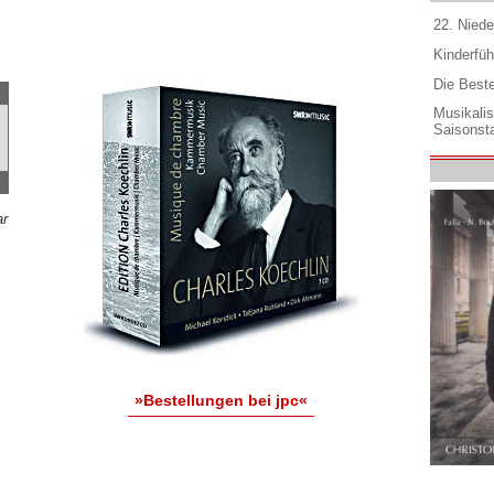
22. Niede
Kinderfüh
Die Best
Musikali
Saisonsta
ar
»Bestellungen bei jpc«