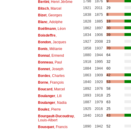
1798
1876
9
Bertini
, Henri Jérôme
1921
2011
29
Bitsch
, Marcel
1838
1875
8
Bizet
, Georges
1828
1885
18
Blanc
, Adolphe
1862
1897
30
Boëllmann
, Léon
1834
1906
39
Boisdeffre
,
1927
2008
23
Bondon
, Jacques
1858
1937
70
Bonis
, Mélanie
1880
1944
64
Bonnal
, Ermend
1918
1995
32
Bonneau
, Paul
1884
1944
60
Bonnet
, Joseph
1863
1909
42
Bordes
, Charles
1840
1920
53
Borne
, François
1892
1976
58
Boucard
, Marcel
1893
1918
25
Boulanger
, Lili
1887
1979
63
Boulanger
, Nadia
1925
2016
25
Boulez
, Pierre
1840
1910
43
Bourgault-Ducoudray
,
Louis-Albert
1890
1942
52
Bousquet
, Francis