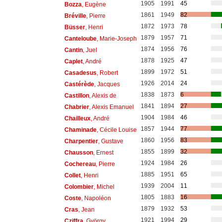
1905
1991
45
Bozza
, Eugène
1861
1949
82
Bréville
, Pierre
1872
1973
78
Büsser
, Henri
1879
1957
71
Canteloube
, Marie-Joseph
1874
1956
76
Cantin
, Juel
1878
1925
47
Caplet
, André
1899
1972
51
Casadesus
, Robert
1926
2014
24
Castérède
, Jacques
1838
1873
6
Castillon
, Alexis de
1841
1894
27
Chabrier
, Alexis Emanuel
1904
1984
46
Chailleux
, André
1857
1944
77
Chaminade
, Cécile Louise
1860
1956
83
Charpentier
, Gustave
1855
1899
32
Chausson
, Ernest
1924
1984
26
Cochereau
, Pierre
1885
1951
65
Collet
, Henri
1939
2004
11
Colombier
, Michel
1805
1883
16
Coste
, Napoléon
1879
1932
53
Cras
, Jean
1921
1994
29
Cziffra
, György