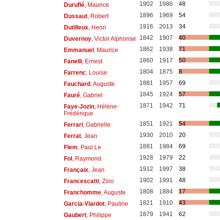
1902
1986
48
Duruflé
, Maurice
1896
1969
54
Dussaut
, Robert
1916
2013
34
Dutilleux
, Henri
1842
1907
40
Duvernoy
, Victor Alphonse
1862
1938
71
Emmanuel
, Maurice
1860
1917
50
Fanelli
, Ernest
1804
1875
8
Farrenc
, Louise
1881
1957
69
Fauchard
, Auguste
1845
1924
57
Fauré
, Gabriel
1871
1942
71
Faye-Jozin
, Hélène-
Frédérique
1851
1921
54
Ferrari
, Gabrielle
1930
2010
20
Ferrat
, Jean
1881
1984
69
Flem
, Paul Le
1928
1979
22
Fol
, Raymond
1912
1997
38
Françaix
, Jean
1902
1991
48
Francescatti
, Zino
1808
1884
17
Franchomme
, Auguste
1821
1910
43
Garcia-Viardot
, Pauline
1879
1941
62
Gaubert
, Philippe