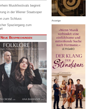
rrhein Musikfestivals beginnt
rung in der Wiener Staatsoper
en zum Schluss
Anzeige
scher Spaziergang zum
rt
Neue Besprechungen