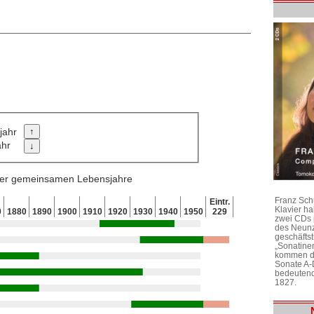
jahr
ahr
 der gemeinsamen Lebensjahre
Franz Sch
Eintr.
Klavier h
0
1880
1890
1900
1910
1920
1930
1940
1950
229
zwei CDs 
des Neunz
geschäftst
„Sonatine
kommen di
Sonate A-
bedeutend
1827.