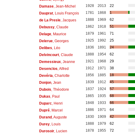
1928
2013
22
Damase
, Jean-Michel
1781
1868
1
Dauprat
, Louis François
1888
1969
62
de La Presle
, Jacques
1862
1918
51
Debussy
, Claude
1879
1961
71
Delage
, Maurice
1925
1992
25
Delerue
, Georges
1836
1891
24
Delibes
, Léo
1888
1954
62
Delvincourt
, Claude
1921
1968
29
Demessieux
, Jeanne
1912
1971
38
Desenclos
, Alfred
1856
1885
18
Devéria
, Charlotte
1839
1912
45
Donjon
, Jean
1837
1924
57
Dubois
, Théodore
1865
1935
68
Dukas
, Paul
1848
1933
66
Duparc
, Henri
1886
1971
64
Dupré
, Marcel
1830
1909
42
Durand
, Auguste
1888
1979
62
Durey
, Louis
1878
1955
72
Durosoir
, Lucien