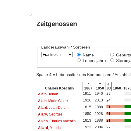
Zeitgenossen
Länderauswahl / Sortieren
Name
Geburts
Lebensjahre
Sterbej
Spalte 4 = Lebensalter des Komponisten / Anzahl
*
†
J.
Charles Koechlin
1867
1950
83
1860
187
1911
1940
29
Alain
, Jehan
1926
2013
24
Alain
, Marie Claire
1815
1888
21
Alard
, Jean-Delphin
1850
1928
61
Alary
, Georges
1813
1888
21
Alkan
, Charles Valentin
1923
2004
27
Allard
, Maurice