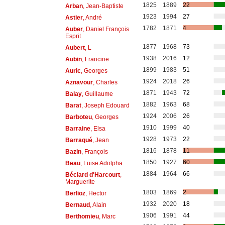
1825
1889
22
Arban
, Jean-Baptiste
1923
1994
27
Astier
, André
1782
1871
4
Auber
, Daniel François
Esprit
1877
1968
73
Aubert
, L
1938
2016
12
Aubin
, Francine
1899
1983
51
Auric
, Georges
1924
2018
26
Aznavour
, Charles
1871
1943
72
Balay
, Guillaume
1882
1963
68
Barat
, Joseph Edouard
1924
2006
26
Barboteu
, Georges
1910
1999
40
Barraine
, Elsa
1928
1973
22
Barraqué
, Jean
1816
1878
11
Bazin
, François
1850
1927
60
Beau
, Luise Adolpha
1884
1964
66
Béclard d'Harcourt
,
Marguerite
1803
1869
2
Berlioz
, Hector
1932
2020
18
Bernaud
, Alain
1906
1991
44
Berthomieu
, Marc