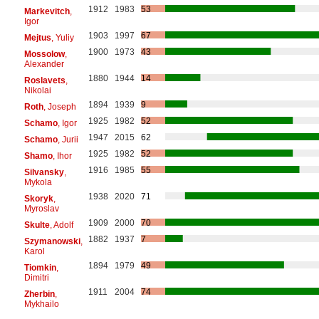
1912
1983
53
Markevitch
,
Igor
1903
1997
67
Mejtus
, Yuliy
1900
1973
43
Mossolow
,
Alexander
1880
1944
14
Roslavets
,
Nikolai
1894
1939
9
Roth
, Joseph
1925
1982
52
Schamo
, Igor
1947
2015
62
Schamo
, Jurii
1925
1982
52
Shamo
, Ihor
1916
1985
55
Silvansky
,
Mykola
1938
2020
71
Skoryk
,
Myroslav
1909
2000
70
Skulte
, Adolf
1882
1937
7
Szymanowski
,
Karol
1894
1979
49
Tiomkin
,
Dimitri
1911
2004
74
Zherbin
,
Mykhailo