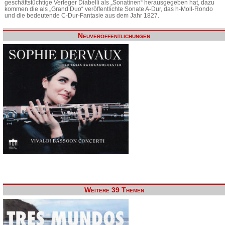
geschäftstüchtige Verleger Diabelli als „Sonatinen“ herausgegeben hat, dazu
kommen die als „Grand Duo“ veröffentlichte Sonate A-Dur, das h-Moll-Rondo
und die bedeutende C-Dur-Fantasie aus dem Jahr 1827.
Neuveröffentlichungen
Weitere 39 Themen