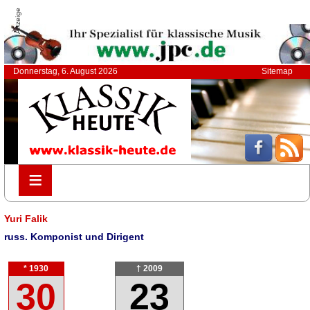
Anzeige
Donnerstag, 6. August 2026
Sitemap
≡
≡
Yuri Falik
russ. Komponist und Dirigent
* 1930
† 2009
30
23