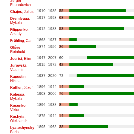
Sergei
Eduardovich
1910
1985
55
Chajes
, Julius
1917
1998
68
Dremlyuga
,
Mykola
1912
1983
53
Filippenko
,
Arkady
1868
1937
7
Frühling
, Carl
1874
1956
26
Glière
,
Reinhold
1947
2007
60
Jourist
, Efim
1915
1972
42
Jurowski
,
Vladimir
1937
2020
72
Kapustin
,
Nikolai
1896
1944
14
Koffler
, Józef
1903
2006
76
Kolessa
,
Mykola
1896
1938
8
Kosenko
,
Viktor
1875
1944
14
Koshyts
,
Oleksandr
1895
1968
38
Lyatoshynsky
,
Boris