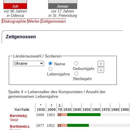
Juli
Januar
vor 96 Jahren
vor 17 Jahren
in Odessa
in St. Petersburg
Diskographie
Werke
Zeitgenossen
Zeitgenossen
Länderauswahl / Sortieren
Name
Geburtsjahr
Lebensjahre
Sterbejahr
Spalte 4 = Lebensalter des Komponisten / Anzahl der
gemeinsamen Lebensjahre
*
†
J.
Yuri Falik
1930
2009
79
1930
1940
1950
1960
1970
1980
1990
1888
1963
33
Barvinsky
,
Vasyl
1877
1952
22
Bortkiewicz
,