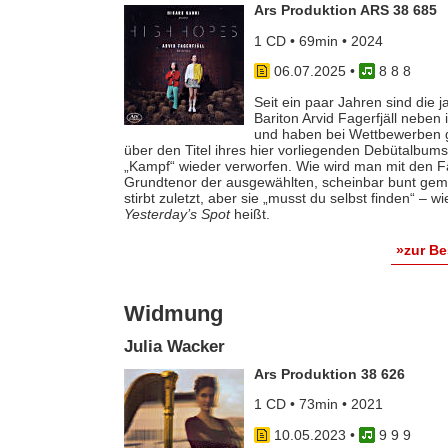
Ars Produktion ARS 38 685
1 CD • 69min • 2024
06.07.2025
•
8 8 8
Seit ein paar Jahren sind die 
Bariton Arvid Fagerfjäll neben 
und haben bei Wettbewerben 
über den Titel ihres hier vorliegenden Debütalbum
„Kampf“ wieder verworfen. Wie wird man mit den Fä
Grundtenor der ausgewählten, scheinbar bunt gemi
stirbt zuletzt, aber sie „musst du selbst finden“ –
Yesterday’s Spot
heißt.
»zur B
Widmung
Julia Wacker
Ars Produktion 38 626
1 CD • 73min • 2021
10.05.2023
•
9 9 9