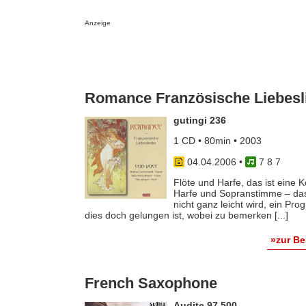
Anzeige
Romance Französische Liebesl
gutingi 236
1 CD • 80min • 2003
04.04.2006
•
7 8 7
Flöte und Harfe, das ist eine K
Harfe und Sopranstimme – das i
nicht ganz leicht wird, ein Pr
dies doch gelungen ist, wobei zu bemerken [...]
»zur B
French Saxophone
Audite 97.500