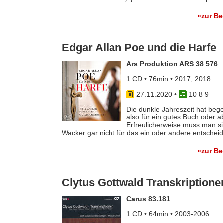
»zur B
Edgar Allan Poe und die Harfe
Ars Produktion ARS 38 576
1 CD • 76min • 2017, 2018
27.11.2020
•
10 8 9
Die dunkle Jahreszeit hat bego
also für ein gutes Buch oder 
Erfreulicherweise muss man si
Wacker gar nicht für das ein oder andere entscheid
»zur B
Clytus Gottwald Transkriptione
Carus 83.181
1 CD • 64min • 2003-2006