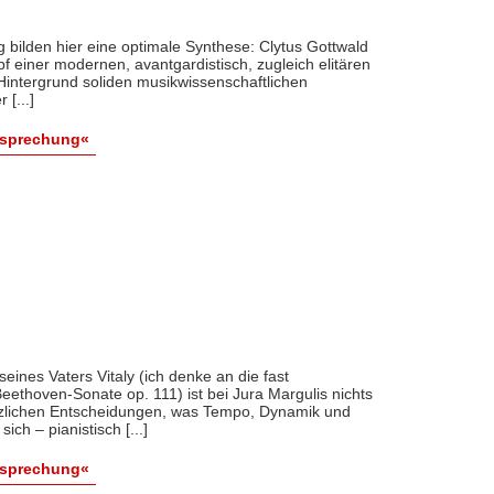
 bilden hier eine optimale Synthese: Clytus Gottwald
 einer modernen, avantgardistisch, zugleich elitären
Hintergrund soliden musikwissenschaftlichen
 [...]
esprechung«
ines Vaters Vitaly (ich denke an die fast
ethoven-Sonate op. 111) ist bei Jura Margulis nichts
zlichen Entscheidungen, was Tempo, Dynamik und
ch – pianistisch [...]
esprechung«