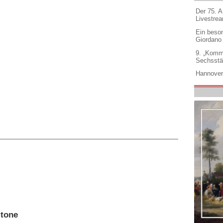
Der 75. 
Livestre
Ein beso
Giordano
9. „Komm
Sechsstä
Hannover
itone