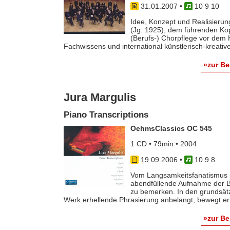
31.01.2007
•
10 9 10
Idee, Konzept und Realisierung
(Jg. 1925), dem führenden Kopf
(Berufs-) Chorpflege vor dem 
Fachwissens und international künstlerisch-kreativer
»zur B
Jura Margulis
Piano Transcriptions
OehmsClassics OC 545
1 CD • 79min • 2004
19.09.2006
•
10 9 8
Vom Langsamkeitsfanatismus se
abendfüllende Aufnahme der Be
zu bemerken. In den grundsät
Werk erhellende Phrasierung anbelangt, bewegt er si
»zur B