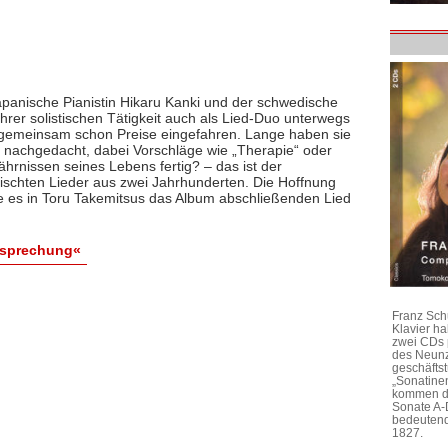
japanische Pianistin Hikaru Kanki und der schwedische
ihrer solistischen Tätigkeit auch als Lied-Duo unterwegs
gemeinsam schon Preise eingefahren. Lange haben sie
s nachgedacht, dabei Vorschläge wie „Therapie“ oder
hrnissen seines Lebens fertig? – das ist der
schten Lieder aus zwei Jahrhunderten. Die Hoffnung
 wie es in Toru Takemitsus das Album abschließenden Lied
esprechung«
Franz Sch
Klavier h
zwei CDs 
des Neunz
geschäftst
„Sonatine
kommen di
Sonate A-
bedeutend
1827.