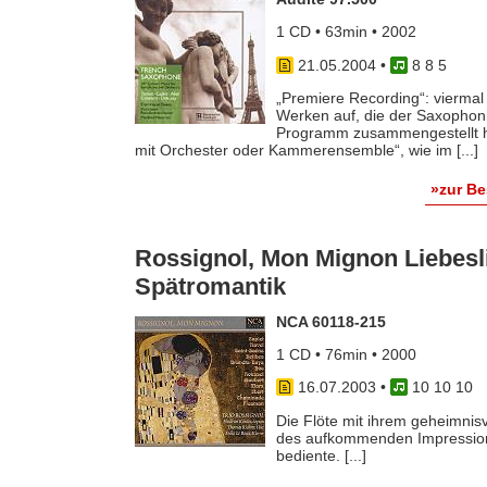
1 CD • 63min • 2002
21.05.2004
•
8 8 5
„Premiere Recording“: viermal l
Werken auf, die der Saxophoni
Programm zusammengestellt ha
mit Orchester oder Kammerensemble“, wie im [...]
»zur B
Rossignol, Mon Mignon Liebesl
Spätromantik
NCA 60118-215
1 CD • 76min • 2000
16.07.2003
•
10 10 10
Die Flöte mit ihrem geheimnisv
des aufkommenden Impressioni
bediente. [...]