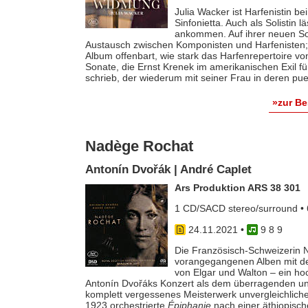
Julia Wacker ist Harfenistin be
Sinfonietta. Auch als Solistin l
ankommen. Auf ihrer neuen Sol
Austausch zwischen Komponisten und Harfenisten
Album offenbart, wie stark das Harfenrepertoire vo
Sonate, die Ernst Krenek im amerikanischen Exil f
schrieb, der wiederum mit seiner Frau in deren pue
»zur B
Nadège Rochat
Antonín Dvořák | André Caplet
Ars Produktion ARS 38 301
1 CD/SACD stereo/surround • 
24.11.2021
•
9 8 9
Die Französisch-Schweizerin N
vorangegangenen Alben mit de
von Elgar und Walton – ein h
Antonín Dvořáks Konzert als dem überragenden und b
komplett vergessenes Meisterwerk unvergleichliche
1923 orchestrierte
Épiphanie
nach einer äthiopisc