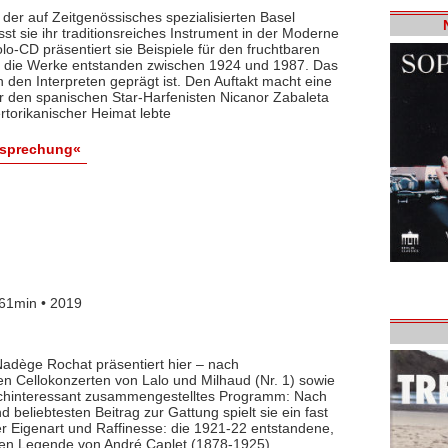
i der auf Zeitgenössisches spezialisierten Basel
ässt sie ihr traditionsreiches Instrument in der Moderne
o-CD präsentiert sie Beispiele für den fruchtbaren
; die Werke entstanden zwischen 1924 und 1987. Das
n den Interpreten geprägt ist. Den Auftakt macht eine
ür den spanischen Star-Harfenisten Nicanor Zabaleta
rtorikanischer Heimat lebte
esprechung«
61min • 2019
adège Rochat präsentiert hier – nach
n Cellokonzerten von Lalo und Milhaud (Nr. 1) sowie
ochinteressant zusammengestelltes Programm: Nach
eliebtesten Beitrag zur Gattung spielt sie ein fast
r Eigenart und Raffinesse: die 1921-22 entstandene,
hen Legende von André Caplet (1878-1925).