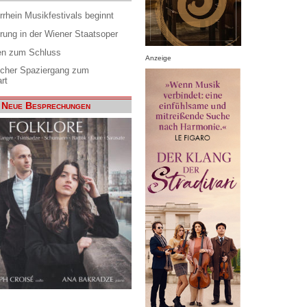
rrhein Musikfestivals beginnt
rung in der Wiener Staatsoper
en zum Schluss
Anzeige
scher Spaziergang zum
rt
Neue Besprechungen