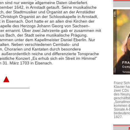
n sind nur wenige allgemeine Daten überliefert.
ember 1642, in Arnstadt getauft. Seine musikalische
ch, der Stadtmusiker und Organist an der Arnstädter
Christoph Organist an der Schlosskapelle in Arnstadt,
t in Eisenach. Dort hatte er an allen drei Kirchen der
ofkapelle des Herzogs Johann Georg von Sachsen-
r ernannt. Über zwei Jahrzente gab er zusammen mit
s Bach, der Stadt seine musikalische Prägung.
usammen unter dem Kapellmeister Daniel Eberlin. Nur
halten. Neben verschiedenen Cembalo- und
en, Chorarien und Kantaten durch besondere
 außerordentlich reiche und differenzierte Tonsprache
istliche Konzert „Es erhub sich ein Streit im Himmel“
m 31. März 1703 in Eisenach.
▲
Franz Sch
Klavier h
zwei CDs 
des Neunz
geschäftst
„Sonatine
kommen di
Sonate A-
bedeutend
1827.