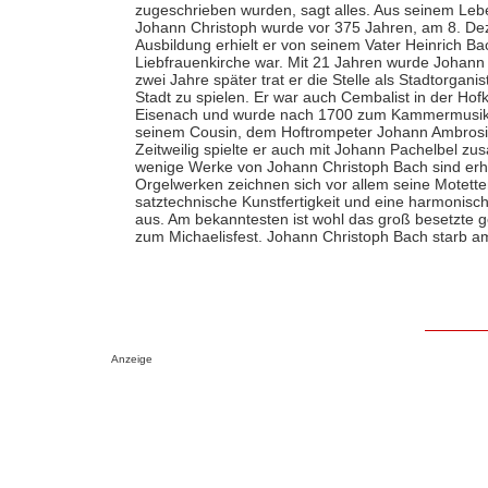
zugeschrieben wurden, sagt alles. Aus seinem Lebe
Johann Christoph wurde vor 375 Jahren, am 8. Dez
Ausbildung erhielt er von seinem Vater Heinrich Ba
Liebfrauenkirche war. Mit 21 Jahren wurde Johann 
zwei Jahre später trat er die Stelle als Stadtorganis
Stadt zu spielen. Er war auch Cembalist in der H
Eisenach und wurde nach 1700 zum Kammermusike
seinem Cousin, dem Hoftrompeter Johann Ambrosiu
Zeitweilig spielte er auch mit Johann Pachelbel z
wenige Werke von Johann Christoph Bach sind er
Orgelwerken zeichnen sich vor allem seine Motett
satztechnische Kunstfertigkeit und eine harmonisch
aus. Am bekanntesten ist wohl das groß besetzte ge
zum Michaelisfest. Johann Christoph Bach starb a
Anzeige