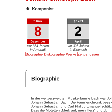
dt. Komponist
* 1642
† 1703
8
2
Dezember
April
vor 384 Jahren
vor 323 Jahren
in Arnstadt
in Eisenach
Biographie
Diskographie
Werke
Zeitgenossen
Biographie
In der weitverzweigten Musikerfamilie Bach war J
Johann Sebastian Bach. Die Familienchronik bezei
Johann Sebastian und Carl Philipp Emanuel schätz
Dass die Motetten „Merk auf, mein Herz“ und „Ich l