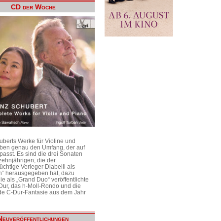
CD der Woche
uberts Werke für Violine und
aben genau den Umfang, der auf
passt. Es sind die drei Sonaten
ehnjährigen, die der
üchtige Verleger Diabelli als
n“ herausgegeben hat, dazu
e als „Grand Duo“ veröffentlichte
Dur, das h-Moll-Rondo und die
e C-Dur-Fantasie aus dem Jahr
Neuveröffentlichungen