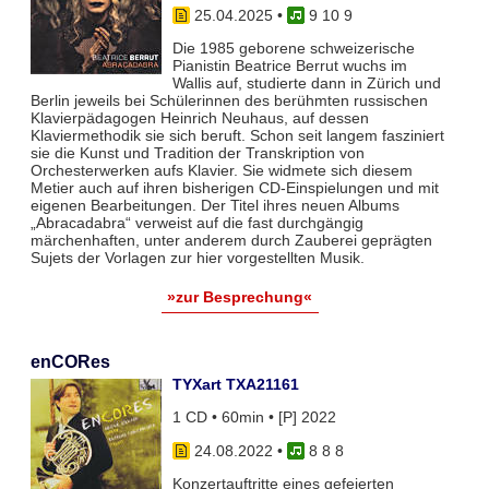
25.04.2025
•
9 10 9
Die 1985 geborene schweizerische
Pianistin Beatrice Berrut wuchs im
Wallis auf, studierte dann in Zürich und
Berlin jeweils bei Schülerinnen des berühmten russischen
Klavierpädagogen Heinrich Neuhaus, auf dessen
Klaviermethodik sie sich beruft. Schon seit langem fasziniert
sie die Kunst und Tradition der Transkription von
Orchesterwerken aufs Klavier. Sie widmete sich diesem
Metier auch auf ihren bisherigen CD-Einspielungen und mit
eigenen Bearbeitungen. Der Titel ihres neuen Albums
„Abracadabra“ verweist auf die fast durchgängig
märchenhaften, unter anderem durch Zauberei geprägten
Sujets der Vorlagen zur hier vorgestellten Musik.
»zur Besprechung«
enCORes
TYXart TXA21161
1 CD • 60min • [P] 2022
24.08.2022
•
8 8 8
Konzertauftritte eines gefeierten