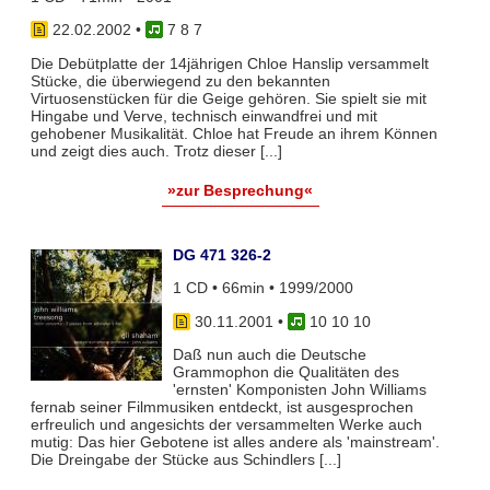
22.02.2002
•
7 8 7
Die Debütplatte der 14jährigen Chloe Hanslip versammelt
Stücke, die überwiegend zu den bekannten
Virtuosenstücken für die Geige gehören. Sie spielt sie mit
Hingabe und Verve, technisch einwandfrei und mit
gehobener Musikalität. Chloe hat Freude an ihrem Können
und zeigt dies auch. Trotz dieser [...]
»zur Besprechung«
DG 471 326-2
1 CD • 66min • 1999/2000
30.11.2001
•
10 10 10
Daß nun auch die Deutsche
Grammophon die Qualitäten des
'ernsten' Komponisten John Williams
fernab seiner Filmmusiken entdeckt, ist ausgesprochen
erfreulich und angesichts der versammelten Werke auch
mutig: Das hier Gebotene ist alles andere als 'mainstream'.
Die Dreingabe der Stücke aus Schindlers [...]