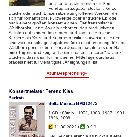
Solisten brauchen einen großen
Fundus an Zugabenstücken. Kurze
Stücke oder auch Einzelsätze aus größeren Werken, die
sich für romantische, kurzweilige oder entrückte Epiloge
nach einem großen Konzert eignen. Der französische
Waldhornist Hervé Joulain gehört zu den produktivsten
Solisten auf seinem Instrument und kann eine reiche
Karriere als Solist und Kammermusiker vorweisen. Leider
sind viele einschläge Zugabenstücke nicht unbedingt für das
Waldhorn geschrieben. Hervé Joulain machte aus der Not
eine Tugend und zeigt auf seiner neuen „Encores“-CD in 21
Stücken, dass das Horn mit seiner Mittellage durchaus
prädestiniert für vielfältigste „Aneignungen“ ist.
»zur Besprechung«
Konzertmeister Ferenc Kiss
Portrait
Bella Musica BM312473
1 CD • 80min • 1953, 1983, 1987, 1991,
1996, 2009
11.08.2022
•
9 9 9
Der Geiger Ferenc Kiss blickt auf eine