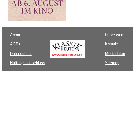
About
Impressum
AGBs
Kontakt
Datenschutz
Mediadaten
Haftungsausschluss
Sitemap