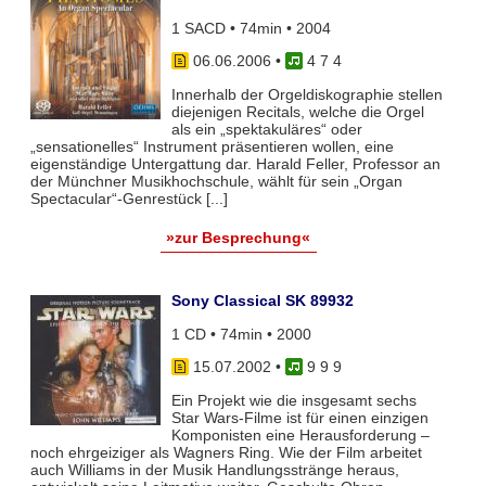
1 SACD • 74min • 2004
06.06.2006
•
4 7 4
Innerhalb der Orgeldiskographie stellen
diejenigen Recitals, welche die Orgel
als ein „spektakuläres“ oder
„sensationelles“ Instrument präsentieren wollen, eine
eigenständige Untergattung dar. Harald Feller, Professor an
der Münchner Musikhochschule, wählt für sein „Organ
Spectacular“-Genrestück [...]
»zur Besprechung«
Sony Classical SK 89932
1 CD • 74min • 2000
15.07.2002
•
9 9 9
Ein Projekt wie die insgesamt sechs
Star Wars-Filme ist für einen einzigen
Komponisten eine Herausforderung –
noch ehrgeiziger als Wagners Ring. Wie der Film arbeitet
auch Williams in der Musik Handlungsstränge heraus,