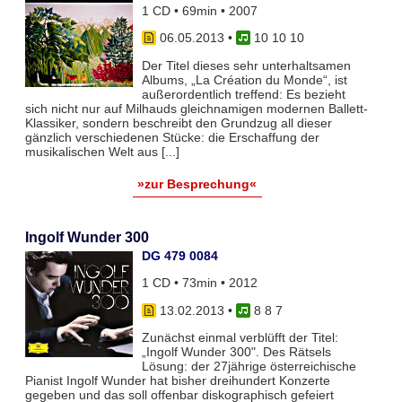
1 CD • 69min • 2007
06.05.2013
•
10 10 10
Der Titel dieses sehr unterhaltsamen
Albums, „La Création du Monde“, ist
außerordentlich treffend: Es bezieht
sich nicht nur auf Milhauds gleichnamigen modernen Ballett-
Klassiker, sondern beschreibt den Grundzug all dieser
gänzlich verschiedenen Stücke: die Erschaffung der
musikalischen Welt aus [...]
»zur Besprechung«
Ingolf Wunder 300
DG 479 0084
1 CD • 73min • 2012
13.02.2013
•
8 8 7
Zunächst einmal verblüfft der Titel:
„Ingolf Wunder 300". Des Rätsels
Lösung: der 27jährige österreichische
Pianist Ingolf Wunder hat bisher dreihundert Konzerte
gegeben und das soll offenbar diskographisch gefeiert