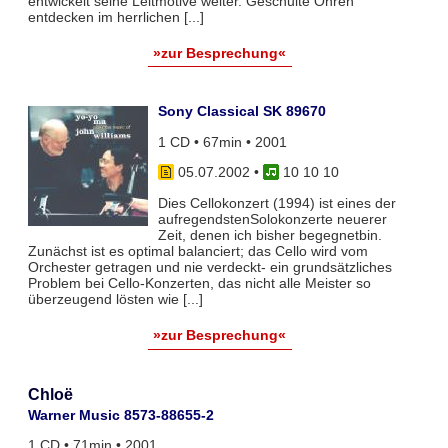
entwickelt seine Leitmotive weiter. Geschulte Ohren
entdecken im herrlichen [...]
»zur Besprechung«
Sony Classical SK 89670
1 CD • 67min • 2001
05.07.2002
•
10 10 10
Dies Cellokonzert (1994) ist eines der
aufregendstenSolokonzerte neuerer
Zeit, denen ich bisher begegnetbin.
Zunächst ist es optimal balanciert; das Cello wird vom
Orchester getragen und nie verdeckt- ein grundsätzliches
Problem bei Cello-Konzerten, das nicht alle Meister so
überzeugend lösten wie [...]
»zur Besprechung«
Chloë
Warner Music 8573-88655-2
1 CD • 71min • 2001