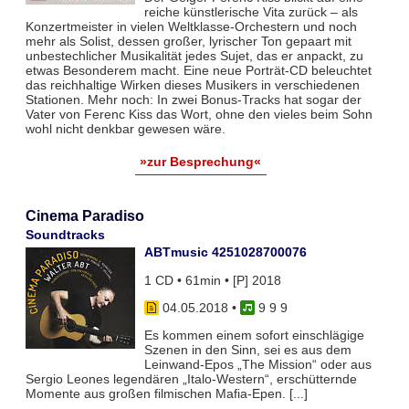
reiche künstlerische Vita zurück – als
Konzertmeister in vielen Weltklasse-Orchestern und noch
mehr als Solist, dessen großer, lyrischer Ton gepaart mit
unbestechlicher Musikalität jedes Sujet, das er anpackt, zu
etwas Besonderem macht. Eine neue Porträt-CD beleuchtet
das reichhaltige Wirken dieses Musikers in verschiedenen
Stationen. Mehr noch: In zwei Bonus-Tracks hat sogar der
Vater von Ferenc Kiss das Wort, ohne den vieles beim Sohn
wohl nicht denkbar gewesen wäre.
»zur Besprechung«
Cinema Paradiso
Soundtracks
ABTmusic 4251028700076
1 CD • 61min • [P] 2018
04.05.2018
•
9 9 9
Es kommen einem sofort einschlägige
Szenen in den Sinn, sei es aus dem
Leinwand-Epos „The Mission“ oder aus
Sergio Leones legendären „Italo-Western“, erschütternde
Momente aus großen filmischen Mafia-Epen. [...]