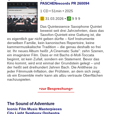
PASCHENrecords PR 260094
1 CD • 51min • 2025
31.03.2026
•
9 9 9
Das Quintessence Saxophone Quintet
beweist seit drei Jahrzehnten, dass das
Saxofon-Quintett eine Gattung ist, die
es eigentlich gar nicht geben dürfte – fünf Instrumente
derselben Familie, kein kanonisches Repertoire, keine
kammermusikalische Tradition – die genau deshalb so frei
ist. Ihr neues Album heißt „A Cinematic Suite‟: zehn Szenen,
ein imaginärer Film. Dass er mit Bachs d-Moll-Toccata
beginnt, ist kein Zufall, sondern ein Statement. Bevor das
Kino kommt, wird erst einmal der Grundstein gelegt – und
der heißt seit dreihundert Jahren Bach. Die Antithese zu
jeder Filmmusik-Inflation, der Prüfstein, an dem sich zeigt,
ob ein Ensemble mehr kann als allzu vertraute Oberflächen
nachzuspielen.
»zur Besprechung«
The Sound of Adventure
Iconic Film Music Masterpieces
City Light Symhony Orchestra