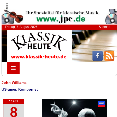
Anzeige
Freitag, 7. August 2026
Sitemap
≡
≡
John Williams
US-amer. Komponist
* 1932
8