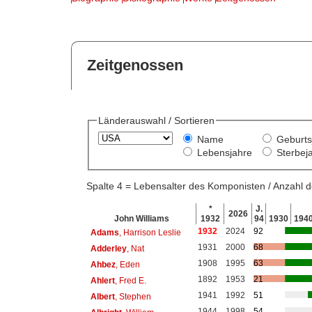
Zeitgenossen
Länderauswahl / Sortieren
Name
Geburts
Lebensjahre
Sterbej
Spalte 4 = Lebensalter des Komponisten / Anzahl
*
J.
2026
John Williams
1932
94
1930
194
1932
2024
92
Adams
, Harrison Leslie
1931
2000
68
Adderley
, Nat
1908
1995
63
Ahbez
, Eden
1892
1953
21
Ahlert
, Fred E.
1941
1992
51
Albert
, Stephen
1944
1998
54