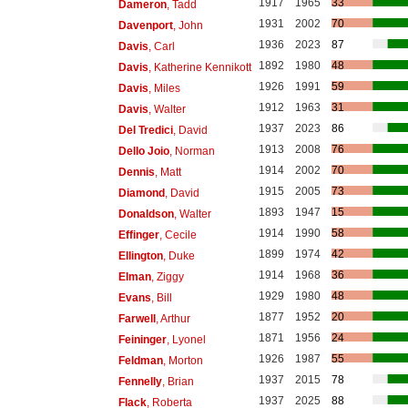
1917
1965
33
Dameron
, Tadd
1931
2002
70
Davenport
, John
1936
2023
87
Davis
, Carl
1892
1980
48
Davis
, Katherine Kennikott
1926
1991
59
Davis
, Miles
1912
1963
31
Davis
, Walter
1937
2023
86
Del Tredici
, David
1913
2008
76
Dello Joio
, Norman
1914
2002
70
Dennis
, Matt
1915
2005
73
Diamond
, David
1893
1947
15
Donaldson
, Walter
1914
1990
58
Effinger
, Cecile
1899
1974
42
Ellington
, Duke
1914
1968
36
Elman
, Ziggy
1929
1980
48
Evans
, Bill
1877
1952
20
Farwell
, Arthur
1871
1956
24
Feininger
, Lyonel
1926
1987
55
Feldman
, Morton
1937
2015
78
Fennelly
, Brian
1937
2025
88
Flack
, Roberta