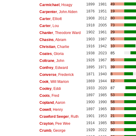
1899
1981
49
Carmichael
, Hoagy
1876
1951
19
Carpenter
, John Alden
1908
2012
80
Carter
, Elliott
1918
2005
73
Carter
, Lou
1902
1961
29
Chanler
, Theodore Ward
1903
1987
55
Chasins
, Abram
1916
1942
10
Christian
, Charlie
1938
2023
85
Coates
, Gloria
1926
1967
35
Coltrane
, John
1895
1971
39
Confrey
, Edward
1871
1940
8
Converse
, Frederick
1869
1944
12
Cook
, Will Marion
1933
2020
87
Cooley
, Eddi
1897
1985
53
Coots
, Fred
1900
1990
58
Copland
, Aaron
1897
1965
33
Cowell
, Henry
1901
1953
21
Crawford Seeger
, Ruth
1914
1985
53
Crayton
, Pee Wee
1929
2022
90
Crumb
, George