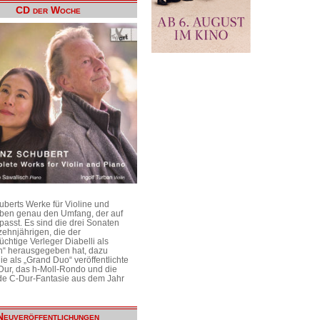
CD der Woche
uberts Werke für Violine und
aben genau den Umfang, der auf
passt. Es sind die drei Sonaten
ehnjährigen, die der
üchtige Verleger Diabelli als
n“ herausgegeben hat, dazu
e als „Grand Duo“ veröffentlichte
Dur, das h-Moll-Rondo und die
e C-Dur-Fantasie aus dem Jahr
Neuveröffentlichungen