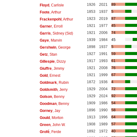
1926
2021
89
Floyd
, Carlisle
1853
1937
5
Foote
, Arthur
1923
2019
87
Frackenpohl
, Arthur
1921
1977
45
Garner
, Erroll
1921
2006
74
Garris
, Sidney (Sid)
1939
1984
45
Gaye
, Marvin
1898
1937
5
Gershwin
, George
1927
1991
59
Getz
, Stan
1917
1993
61
Gillespie
, Dizzy
1921
2008
76
Giuffre
, Jimmy
1921
1999
67
Gold
, Ernest
1872
1936
4
Goldmark
, Rubin
1929
2004
72
Goldsmith
, Jerry
1929
2024
92
Golson
, Benny
1909
1986
54
Goodman
, Benny
1896
1990
58
Gorney
, Jay
1913
1996
64
Gould
, Morton
1908
1989
57
Green
, John W.
1892
1972
40
Grofé
, Ferde