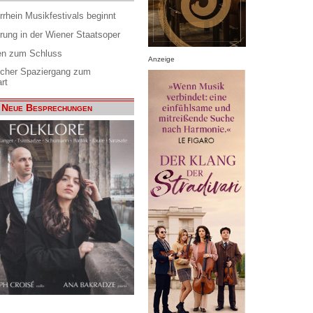
rrhein Musikfestivals beginnt
rung in der Wiener Staatsoper
en zum Schluss
Anzeige
scher Spaziergang zum
rt
Neue Besprechungen