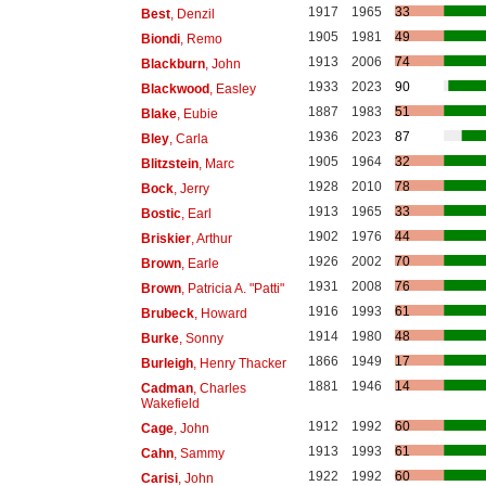
1917
1965
33
Best
, Denzil
1905
1981
49
Biondi
, Remo
1913
2006
74
Blackburn
, John
1933
2023
90
Blackwood
, Easley
1887
1983
51
Blake
, Eubie
1936
2023
87
Bley
, Carla
1905
1964
32
Blitzstein
, Marc
1928
2010
78
Bock
, Jerry
1913
1965
33
Bostic
, Earl
1902
1976
44
Briskier
, Arthur
1926
2002
70
Brown
, Earle
1931
2008
76
Brown
, Patricia A. "Patti"
1916
1993
61
Brubeck
, Howard
1914
1980
48
Burke
, Sonny
1866
1949
17
Burleigh
, Henry Thacker
1881
1946
14
Cadman
, Charles
Wakefield
1912
1992
60
Cage
, John
1913
1993
61
Cahn
, Sammy
1922
1992
60
Carisi
, John