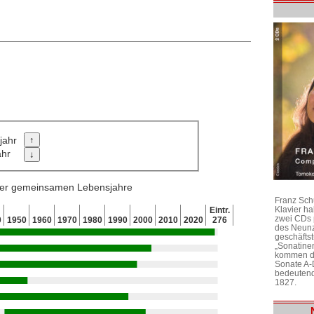
jahr
ahr
 der gemeinsamen Lebensjahre
Franz Sch
Klavier h
Eintr.
zwei CDs 
0
1950
1960
1970
1980
1990
2000
2010
2020
276
des Neunz
geschäftst
„Sonatine
kommen di
Sonate A-
bedeutend
1827.