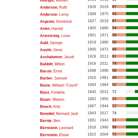
Albright
, William
1928
2019
87
Anderson
, Ruth
1908
1975
43
Anderson
, Leroy
1927
2019
87
Argento
, Dominick
1905
1986
54
Arlen
, Harold
1901
1971
39
Armstrong
, Louis
1919
1990
58
Auld
, George
1900
1972
40
Austin
, Gene
1919
2013
81
Avshalomov
, Jacob
1916
2011
79
Babbitt
, Milton
1898
1990
58
Bacon
, Ernst
1910
1981
49
Barber
, Samuel
1904
1984
52
Basie
, William "Count"
1940
2012
72
Bass
, Fontella
1882
1955
23
Bauer
, Marion
1867
1944
12
Beach
, Amy
1943
2017
74
Benoliel
, Bernard Jack
1891
1943
11
Bernie
, Ben
1918
1990
58
Bernstein
, Leonard
1922
2004
72
Bernstein
, Elmar