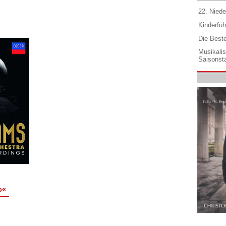
22. Niede
Kinderfüh
Die Best
Musikali
Saisonsta
c«