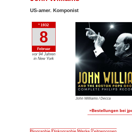
US-amer. Komponist
* 1932
8
Februar
vor 94 Jahren
in New York
John Williams / Decca
»Bestellungen bei jp
Biographie
Diskographie
Werke
Zeitgenossen