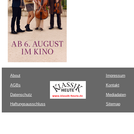
About
Impressum
AGBs
Kontakt
Datenschutz
Mediadaten
Haftungsausschluss
Sitemap