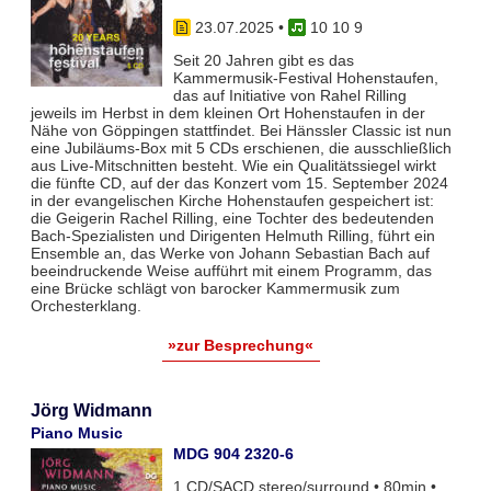
23.07.2025
•
10 10 9
Seit 20 Jahren gibt es das
Kammermusik-Festival Hohenstaufen,
das auf Initiative von Rahel Rilling
jeweils im Herbst in dem kleinen Ort Hohenstaufen in der
Nähe von Göppingen stattfindet. Bei Hänssler Classic ist nun
eine Jubiläums-Box mit 5 CDs erschienen, die ausschließlich
aus Live-Mitschnitten besteht. Wie ein Qualitätssiegel wirkt
die fünfte CD, auf der das Konzert vom 15. September 2024
in der evangelischen Kirche Hohenstaufen gespeichert ist:
die Geigerin Rachel Rilling, eine Tochter des bedeutenden
Bach-Spezialisten und Dirigenten Helmuth Rilling, führt ein
Ensemble an, das Werke von Johann Sebastian Bach auf
beeindruckende Weise aufführt mit einem Programm, das
eine Brücke schlägt von barocker Kammermusik zum
Orchesterklang.
»zur Besprechung«
Jörg Widmann
Piano Music
MDG 904 2320-6
1 CD/SACD stereo/surround • 80min •