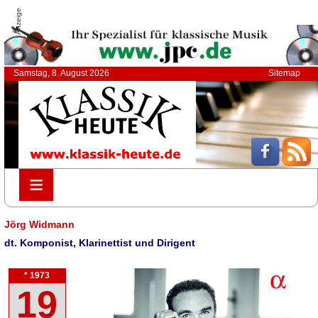
Anzeige
Samstag, 8. August 2026
Sitemap
≡
≡
Jörg Widmann
dt. Komponist, Klarinettist und Dirigent
* 1973
19