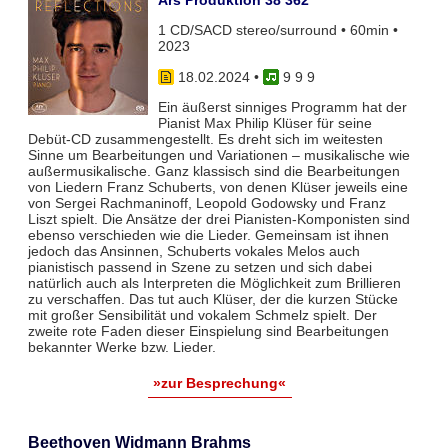
1 CD/SACD stereo/surround • 60min •
2023
18.02.2024
•
9 9 9
Ein äußerst sinniges Programm hat der
Pianist Max Philip Klüser für seine
Debüt-CD zusammengestellt. Es dreht sich im weitesten
Sinne um Bearbeitungen und Variationen – musikalische wie
außermusikalische. Ganz klassisch sind die Bearbeitungen
von Liedern Franz Schuberts, von denen Klüser jeweils eine
von Sergei Rachmaninoff, Leopold Godowsky und Franz
Liszt spielt. Die Ansätze der drei Pianisten-Komponisten sind
ebenso verschieden wie die Lieder. Gemeinsam ist ihnen
jedoch das Ansinnen, Schuberts vokales Melos auch
pianistisch passend in Szene zu setzen und sich dabei
natürlich auch als Interpreten die Möglichkeit zum Brillieren
zu verschaffen. Das tut auch Klüser, der die kurzen Stücke
mit großer Sensibilität und vokalem Schmelz spielt. Der
zweite rote Faden dieser Einspielung sind Bearbeitungen
bekannter Werke bzw. Lieder.
»zur Besprechung«
Beethoven Widmann Brahms