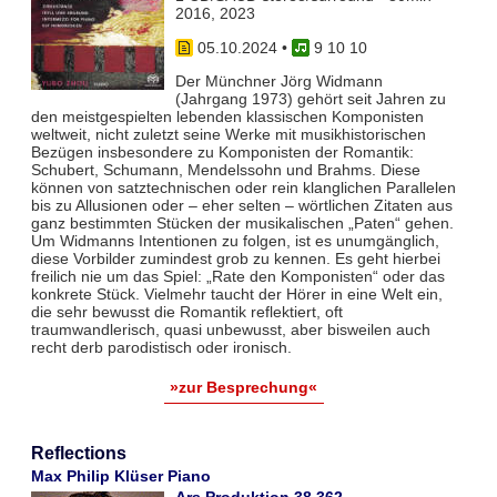
2016, 2023
05.10.2024
•
9 10 10
Der Münchner Jörg Widmann
(Jahrgang 1973) gehört seit Jahren zu
den meistgespielten lebenden klassischen Komponisten
weltweit, nicht zuletzt seine Werke mit musikhistorischen
Bezügen insbesondere zu Komponisten der Romantik:
Schubert, Schumann, Mendelssohn und Brahms. Diese
können von satztechnischen oder rein klanglichen Parallelen
bis zu Allusionen oder – eher selten – wörtlichen Zitaten aus
ganz bestimmten Stücken der musikalischen „Paten“ gehen.
Um Widmanns Intentionen zu folgen, ist es unumgänglich,
diese Vorbilder zumindest grob zu kennen. Es geht hierbei
freilich nie um das Spiel: „Rate den Komponisten“ oder das
konkrete Stück. Vielmehr taucht der Hörer in eine Welt ein,
die sehr bewusst die Romantik reflektiert, oft
traumwandlerisch, quasi unbewusst, aber bisweilen auch
recht derb parodistisch oder ironisch.
»zur Besprechung«
Reflections
Max Philip Klüser Piano
Ars Produktion 38 362