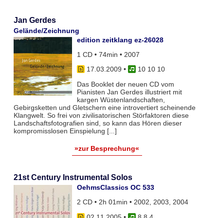
Jan Gerdes
Gelände/Zeichnung
edition zeitklang ez-26028
1 CD • 74min • 2007
17.03.2009
•
10 10 10
Das Booklet der neuen CD vom
Pianisten Jan Gerdes illustriert mit
kargen Wüstenlandschaften,
Gebirgsketten und Gletschern eine introvertiert scheinende
Klangwelt. So frei von zivilisatorischen Störfaktoren diese
Landschaftsfotografien sind, so kann das Hören dieser
kompromisslosen Einspielung [...]
»zur Besprechung«
21st Century Instrumental Solos
OehmsClassics OC 533
2 CD • 2h 01min • 2002, 2003, 2004
02.11.2005
•
8 8 4