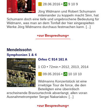
28.06.2016
•
9 10 9
Jörg Widmann und Robert Schumann
miteinander zu koppeln macht Sinn, hat
Schumann doch eine tiefe und ungebrochene Bedeutung für
Widmann, was man an dem Tonfall der hier eingespielten
Werke Jörg Widmanns durchaus festmachen kann. [...]
»zur Besprechung«
Mendelssohn
Symphonien 1 & 4
Orfeo C 914 161 A
1 CD • 72min • 2012, 2013, 2014
09.05.2016
•
10 10 10
Widmanns Konzertstück ist eine
irrwitzige Tour de force, die den
Beteiligten eine überirdisch
erscheinende Bravourtechnik abverlangt, allen voran
Ausnahmetrompeter Sergei Nakariakov. [...]
»zur Besprechung«