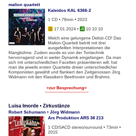
malion quartett
Kaleidos KAL 6366-2
1 CD • 78min • 2023
17.01.2024
•
10 10 10
Welch eine gelungene Debüt-CD! Das
Malion-Quartett betritt mit drei
ausgefeilten Interpretationen die
Klangbühne. Zudem wurde es von der Tontechnik
hervorragend und in weiter Dynamik eingefangen. Da man
sich mit unterschiedlichen Facetten präsentieren will, hat
man die jeweils ersten Quartette dreier unterschiedlicher
Komponisten gewählt und flankiert den Zeitgenossen Jörg
Widmann mit den Klassikern Beethoven und Brahms.
»zur Besprechung«
Luisa Imorde • Zirkustänze
Robert Schumann • Jörg Widmann
Ars Produktion ARS 38 213
1 CD/SACD stereo/surround • 73min •
2015