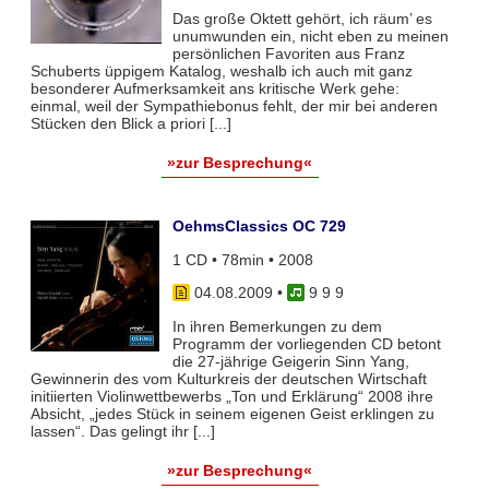
Das große Oktett gehört, ich räum’ es
unumwunden ein, nicht eben zu meinen
persönlichen Favoriten aus Franz
Schuberts üppigem Katalog, weshalb ich auch mit ganz
besonderer Aufmerksamkeit ans kritische Werk gehe:
einmal, weil der Sympathiebonus fehlt, der mir bei anderen
Stücken den Blick a priori [...]
»zur Besprechung«
OehmsClassics OC 729
1 CD • 78min • 2008
04.08.2009
•
9 9 9
In ihren Bemerkungen zu dem
Programm der vorliegenden CD betont
die 27-jährige Geigerin Sinn Yang,
Gewinnerin des vom Kulturkreis der deutschen Wirtschaft
initiierten Violinwettbewerbs „Ton und Erklärung“ 2008 ihre
Absicht, „jedes Stück in seinem eigenen Geist erklingen zu
lassen“. Das gelingt ihr [...]
»zur Besprechung«