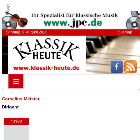
Anzeige
Sonntag, 9. August 2026
Sitemap
≡
≡
Cornelius Meister
Dirigent
* 1980