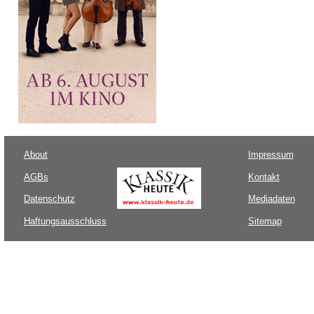
About
Impressum
AGBs
Kontakt
Datenschutz
Mediadaten
Haftungsausschluss
Sitemap