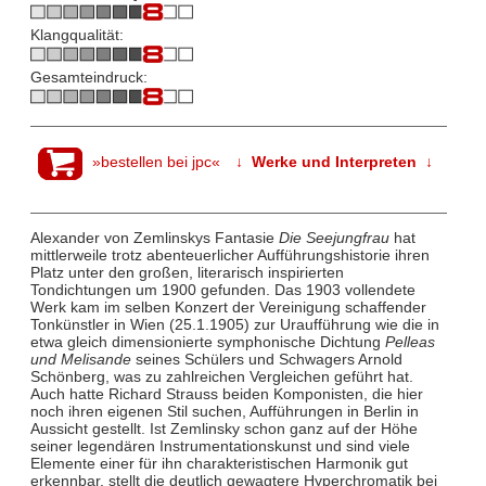
Klangqualität:
Gesamteindruck:
»bestellen bei jpc«
↓ Werke und Interpreten ↓
Alexander von Zemlinskys Fantasie
Die
Seejungfrau
hat
mittlerweile trotz abenteuerlicher Aufführungshistorie ihren
Platz unter den großen, literarisch inspirierten
Tondichtungen um 1900 gefunden. Das 1903 vollendete
Werk kam im selben Konzert der Vereinigung schaffender
Tonkünstler in Wien (25.1.1905) zur Uraufführung wie die in
etwa gleich dimensionierte symphonische Dichtung
Pelleas
und Melisande
seines Schülers und Schwagers Arnold
Schönberg, was zu zahlreichen Vergleichen geführt hat.
Auch hatte Richard Strauss beiden Komponisten, die hier
noch ihren eigenen Stil suchen, Aufführungen in Berlin in
Aussicht gestellt. Ist Zemlinsky schon ganz auf der Höhe
seiner legendären Instrumentationskunst und sind viele
Elemente einer für ihn charakteristischen Harmonik gut
erkennbar, stellt die deutlich gewagtere Hyperchromatik bei