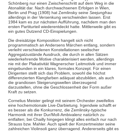
Schönberg nur einen Zwischenschritt auf dem Weg in die
Atonalität dar. Nach durchwachsenen Erfolgen in Wien,
Berlin und Prag (1908) hat Zemlinsky seine
Seejungfrau
allerdings in der Versenkung verschwinden lassen. Erst
1984 kam es zur nächsten Aufführung, nachdem man den
ersten Partiturteil wiederentdeckt hatte. Mittlerweile gibt es
ein gutes Dutzend CD-Einspielungen.
Die dreisätzige Komposition hangelt sich nicht
programmatisch an Andersens Märchen entlang, sondern
verleiht verschiedenen Konstellationen seelischer
Aggregatzustände Ausdruck, die durch in allen Sätzen
wiederkehrende Motive charakterisiert werden, allerdings
nie mit der Plakativität Wagnerscher Leitmotivik und immer
eingebunden in ein klares, formales Konzept. Für einen
Dirigenten stellt sich das Problem, sowohl die höchst
differenzierten Klangfarben adäquat abzubilden, als auch
die grandiosen Steigerungswellen überzeugend
darzustellen, ohne die Geschlossenheit der Form außer
Kraft zu setzen.
Cornelius Meister gelingt mit seinem Orchester zweifellos
eine hochemotionale Live-Darbietung. Irgendwie schafft er
es besser als die Konkurrenz, die Zemlinsky-typische
Harmonik mit ihrer Dur/Moll-Ambivalenz natürlich zu
entfalten; bei Chailly hingegen klingt alles einfach nur nach
Strauss bzw. Mahler. Auch spielt der Konzertmeister seine
zahlreichen Violinsoli ganz überragend. Andererseits gibt es