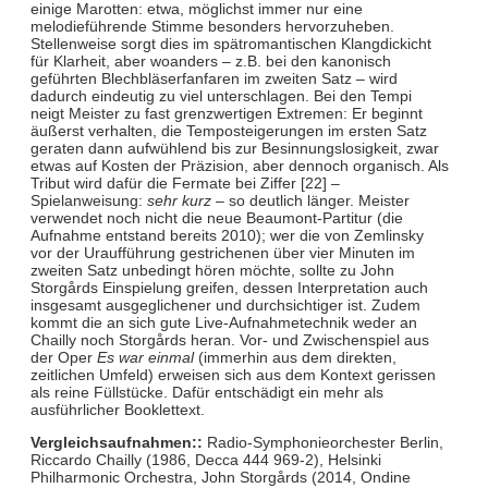
einige Marotten: etwa, möglichst immer nur eine
melodieführende Stimme besonders hervorzuheben.
Stellenweise sorgt dies im spätromantischen Klangdickicht
für Klarheit, aber woanders – z.B. bei den kanonisch
geführten Blechbläserfanfaren im zweiten Satz – wird
dadurch eindeutig zu viel unterschlagen. Bei den Tempi
neigt Meister zu fast grenzwertigen Extremen: Er beginnt
äußerst verhalten, die Temposteigerungen im ersten Satz
geraten dann aufwühlend bis zur Besinnungslosigkeit, zwar
etwas auf Kosten der Präzision, aber dennoch organisch. Als
Tribut wird dafür die Fermate bei Ziffer [22] –
Spielanweisung:
sehr kurz
– so deutlich länger. Meister
verwendet noch nicht die neue Beaumont-Partitur (die
Aufnahme entstand bereits 2010); wer die von Zemlinsky
vor der Uraufführung gestrichenen über vier Minuten im
zweiten Satz unbedingt hören möchte, sollte zu John
Storgårds Einspielung greifen, dessen Interpretation auch
insgesamt ausgeglichener und durchsichtiger ist. Zudem
kommt die an sich gute Live-Aufnahmetechnik weder an
Chailly noch Storgårds heran. Vor- und Zwischenspiel aus
der Oper
Es war einmal
(immerhin aus dem direkten,
zeitlichen Umfeld) erweisen sich aus dem Kontext gerissen
als reine Füllstücke. Dafür entschädigt ein mehr als
ausführlicher Booklettext.
Vergleichsaufnahmen::
Radio-Symphonieorchester Berlin,
Riccardo Chailly (1986, Decca 444 969-2), Helsinki
Philharmonic Orchestra, John Storgårds (2014, Ondine