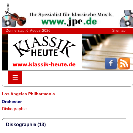
Anzeige
Donnerstag, 6. August 2026
Sitemap
≡
≡
Los Angeles Philharmonic
Orchester
Diskographie
Diskographie (13)