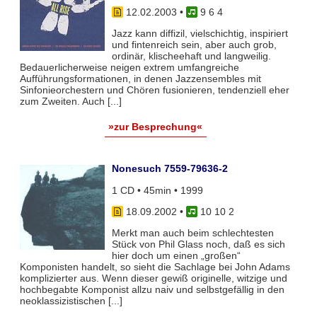
12.02.2003
•
9 6 4
Jazz kann diffizil, vielschichtig, inspiriert
und fintenreich sein, aber auch grob,
ordinär, klischeehaft und langweilig.
Bedauerlicherweise neigen extrem umfangreiche
Aufführungsformationen, in denen Jazzensembles mit
Sinfonieorchestern und Chören fusionieren, tendenziell eher
zum Zweiten. Auch [...]
»zur Besprechung«
Nonesuch 7559-79636-2
1 CD • 45min • 1999
18.09.2002
•
10 10 2
Merkt man auch beim schlechtesten
Stück von Phil Glass noch, daß es sich
hier doch um einen „großen“
Komponisten handelt, so sieht die Sachlage bei John Adams
komplizierter aus. Wenn dieser gewiß originelle, witzige und
hochbegabte Komponist allzu naiv und selbstgefällig in den
neoklassizistischen [...]