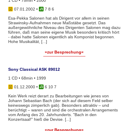
1 CD • 75min • 2000
07.01.2002
•
7 8 6
Esa-Pekka Salonen hat als Dirigent vor allem in seinen
Strawinsky-Aufnahmen neue Maßstäbe gesetzt. Das
außergewöhnliche Niveau des Dirigenten Salonen mag dazu
führen, daß man seine eigene Musik besonders kritisch hört
- dabei hatte Salonen eigentlich als Komponist begonnen.
Hohe Musikalität, [...]
»zur Besprechung«
Sony Classical ASK 89012
1 CD • 68min • 1999
01.12.2000
•
6 10 7
Kein Werk reizt derart zu Bearbeitungen wie jenes von
Johann Sebastian Bach (der sich auf diesem Feld selber
keineswegs zimperlich gab). Besonders attraktiv – und
berüchtigt – waren und sind die orchestralen Arrangements
vom Anfang des 20. Jahrhunderts. "Bach in den
Konzertsaal!" hieß die Devise. [...]
»zur Besprechung«