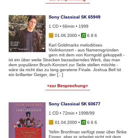
Sony Classical SK 65949
1 CD • 66min • 1999
01.06.2000
•
6 8 6
Karl Goldmarks melodiöses
Violinkonzert - aus Namensgründen
gern mit dem von Korngold gekoppelt -
ist ein über weite Strecken bezauberndes Werk, das man
dem populären Bruch-Konzert zur Seite stellen möchte -
wäre da nicht das zu lang geratene Finale. Joshua Bell ist
ein brillanter Geiger, der [...]
»zur Besprechung«
Sony Classical SK 60677
1 CD • 72min • 1998/99
01.04.2000
•
6 6 6
Yefim Bronfman verfügt zwar über flinke
Finger, aber er arbeitet nicht mit dem