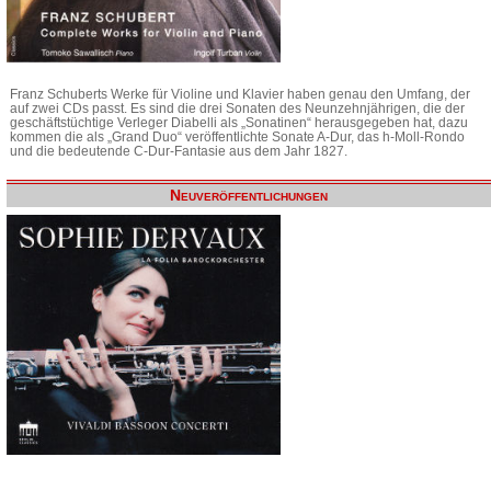
Franz Schuberts Werke für Violine und Klavier haben genau den Umfang, der
auf zwei CDs passt. Es sind die drei Sonaten des Neunzehnjährigen, die der
geschäftstüchtige Verleger Diabelli als „Sonatinen“ herausgegeben hat, dazu
kommen die als „Grand Duo“ veröffentlichte Sonate A-Dur, das h-Moll-Rondo
und die bedeutende C-Dur-Fantasie aus dem Jahr 1827.
Neuveröffentlichungen