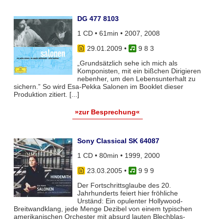
DG 477 8103
1 CD • 61min • 2007, 2008
29.01.2009
•
9 8 3
„Grundsätzlich sehe ich mich als
Komponisten, mit ein bißchen Dirigieren
nebenher, um den Lebensunterhalt zu
sichern.” So wird Esa-Pekka Salonen im Booklet dieser
Produktion zitiert. [...]
»zur Besprechung«
Sony Classical SK 64087
1 CD • 80min • 1999, 2000
23.03.2005
•
9 9 9
Der Fortschrittsglaube des 20.
Jahrhunderts feiert hier fröhliche
Urständ: Ein opulenter Hollywood-
Breitwandklang, jede Menge Dezibel von einem typischen
amerikanischen Orchester mit absurd lauten Blechblas-