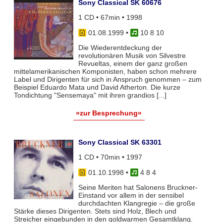
Sony Classical SK 60676
1 CD • 67min • 1998
01.08.1999
•
10 8 10
Die Wiederentdeckung der
revolutionären Musik von Silvestre
Revueltas, einem der ganz großen
mittelamerikanischen Komponisten, haben schon mehrere
Label und Dirigenten für sich in Anspruch genommen – zum
Beispiel Eduardo Mata und David Atherton. Die kurze
Tondichtung "Sensemaya" mit ihren grandios [...]
»zur Besprechung«
Sony Classical SK 63301
1 CD • 70min • 1997
01.10.1998
•
4 8 4
Seine Meriten hat Salonens Bruckner-
Einstand vor allem in der sensibel
durchdachten Klangregie – die große
Stärke dieses Dirigenten. Stets sind Holz, Blech und
Streicher eingebunden in den goldwarmen Gesamtklang.