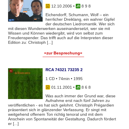
12.10.2006
•
8 9 8
Eichendorff, Schumann, Wolf – ein
herrlicher Dreiklang, ein wahrer Gipfel
der deutschen Liedromantik. Wer sich
mit diesen Wunderwerken auseinandersetzt, wer sie mit
Wissen und Können wiedergibt, wird von selbst zum
Freudenspender. Das trifft auch auf die Interpreten dieser
Edition zu: Christoph [...]
»zur Besprechung«
RCA 74321 73235 2
1 CD • 74min • 1995
01.11.2001
•
8 6 8
Was auch immer der Grund war, diese
Aufnahme erst nach fünf Jahren zu
veröffentlichen - es hat sich gelohnt. Christoph Prégardien
präsentiert sich in glänzender Verfassung. Er singt mit
weitgehend offenem Ton richtig tenoral und mit dem
Anschein von Spontaneität der Gestaltung. Dadurch fördert
er [...]