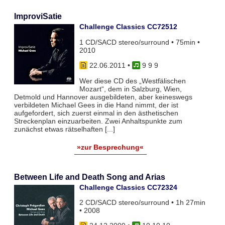
ImproviSatie
Challenge Classics CC72512
1 CD/SACD stereo/surround • 75min •
2010
22.06.2011
•
9 9 9
Wer diese CD des „Westfälischen
Mozart“, dem in Salzburg, Wien,
Detmold und Hannover ausgebildeten, aber keineswegs
verbildeten Michael Gees in die Hand nimmt, der ist
aufgefordert, sich zuerst einmal in den ästhetischen
Streckenplan einzuarbeiten. Zwei Anhaltspunkte zum
zunächst etwas rätselhaften [...]
»zur Besprechung«
Between Life and Death Song and Arias
Challenge Classics CC72324
2 CD/SACD stereo/surround • 1h 27min
• 2008