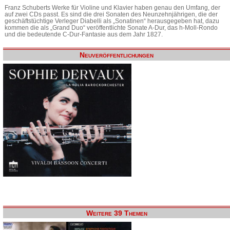
Franz Schuberts Werke für Violine und Klavier haben genau den Umfang, der
auf zwei CDs passt. Es sind die drei Sonaten des Neunzehnjährigen, die der
geschäftstüchtige Verleger Diabelli als „Sonatinen“ herausgegeben hat, dazu
kommen die als „Grand Duo“ veröffentlichte Sonate A-Dur, das h-Moll-Rondo
und die bedeutende C-Dur-Fantasie aus dem Jahr 1827.
Neuveröffentlichungen
Weitere 39 Themen