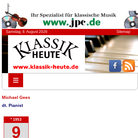
Anzeige
Samstag, 8. August 2026
Sitemap
≡
≡
Michael Gees
dt. Pianist
* 1953
9