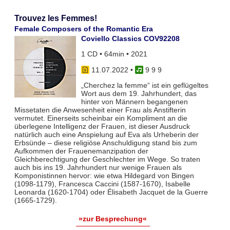
Trouvez les Femmes!
Female Composers of the Romantic Era
Coviello Classics COV92208
1 CD • 64min • 2021
11.07.2022
•
9 9 9
„Cherchez la femme“ ist ein geflügeltes
Wort aus dem 19. Jahrhundert, das
hinter von Männern begangenen
Missetaten die Anwesenheit einer Frau als Anstifterin
vermutet. Einerseits scheinbar ein Kompliment an die
überlegene Intelligenz der Frauen, ist dieser Ausdruck
natürlich auch eine Anspielung auf Eva als Urheberin der
Erbsünde – diese religiöse Anschuldigung stand bis zum
Aufkommen der Frauenemanzipation der
Gleichberechtigung der Geschlechter im Wege. So traten
auch bis ins 19. Jahrhundert nur wenige Frauen als
Komponistinnen hervor: wie etwa Hildegard von Bingen
(1098-1179), Francesca Caccini (1587-1670), Isabelle
Leonarda (1620-1704) oder Élisabeth Jacquet de la Guerre
(1665-1729).
»zur Besprechung«