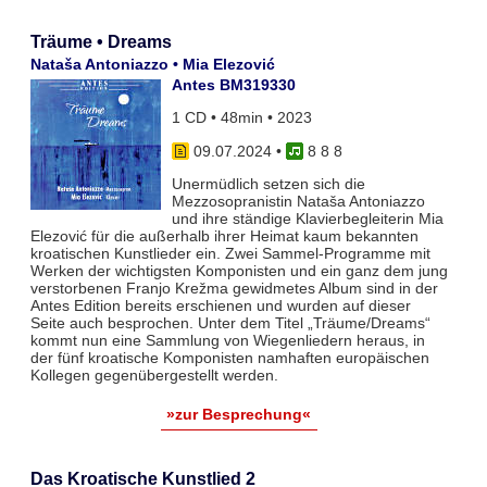
Träume • Dreams
Nataša Antoniazzo • Mia Elezović
Antes BM319330
1 CD • 48min • 2023
09.07.2024
•
8 8 8
Unermüdlich setzen sich die
Mezzosopranistin Nataša Antoniazzo
und ihre ständige Klavierbegleiterin Mia
Elezović für die außerhalb ihrer Heimat kaum bekannten
kroatischen Kunstlieder ein. Zwei Sammel-Programme mit
Werken der wichtigsten Komponisten und ein ganz dem jung
verstorbenen Franjo Krežma gewidmetes Album sind in der
Antes Edition bereits erschienen und wurden auf dieser
Seite auch besprochen. Unter dem Titel „Träume/Dreams“
kommt nun eine Sammlung von Wiegenliedern heraus, in
der fünf kroatische Komponisten namhaften europäischen
Kollegen gegenübergestellt werden.
»zur Besprechung«
Das Kroatische Kunstlied 2