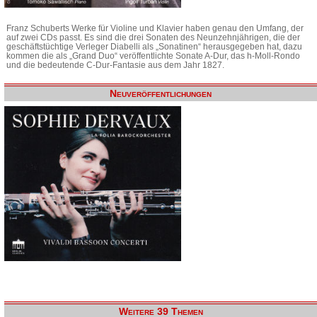
Franz Schuberts Werke für Violine und Klavier haben genau den Umfang, der
auf zwei CDs passt. Es sind die drei Sonaten des Neunzehnjährigen, die der
geschäftstüchtige Verleger Diabelli als „Sonatinen“ herausgegeben hat, dazu
kommen die als „Grand Duo“ veröffentlichte Sonate A-Dur, das h-Moll-Rondo
und die bedeutende C-Dur-Fantasie aus dem Jahr 1827.
Neuveröffentlichungen
Weitere 39 Themen