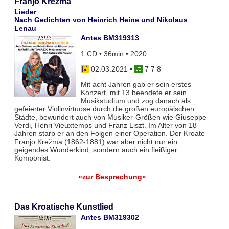
Franjo Krežma
Lieder
Nach Gedichten von Heinrich Heine und Nikolaus
Lenau
Antes BM319313
1 CD • 36min • 2020
02.03.2021
•
7 7 8
Mit acht Jahren gab er sein erstes
Konzert, mit 13 beendete er sein
Musikstudium und zog danach als
gefeierter Violinvirtuose durch die großen europäischen
Städte, bewundert auch von Musiker-Größen wie Giuseppe
Verdi, Henri Vieuxtemps und Franz Liszt. Im Alter von 18
Jahren starb er an den Folgen einer Operation. Der Kroate
Franjo Krežma (1862-1881) war aber nicht nur ein
geigendes Wunderkind, sondern auch ein fleißiger
Komponist.
»zur Besprechung«
Das Kroatische Kunstlied
Antes BM319302