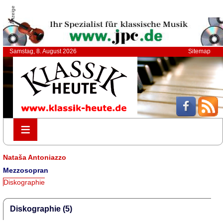
Anzeige
Samstag, 8. August 2026
Sitemap
≡
≡
Nataša Antoniazzo
Mezzosopran
Diskographie
Diskographie (5)