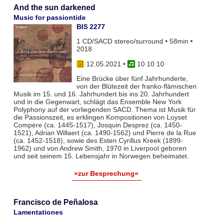
And the sun darkened
Music for passiontide
BIS 2277
1 CD/SACD stereo/surround • 58min •
2018
12.05.2021
•
10 10 10
Eine Brücke über fünf Jahrhunderte,
von der Blütezeit der franko-flämischen
Musik im 15. und 16. Jahrhundert bis ins 20. Jahrhundert
und in die Gegenwart, schlägt das Ensemble New York
Polyphony auf der vorliegenden SACD. Thema ist Musik für
die Passionszeit, es erklingen Kompositionen von Loyset
Compère (ca. 1445-1517), Josquin Desprez (ca. 1450-
1521), Adrian Willaert (ca. 1490-1562) und Pierre de la Rue
(ca. 1452-1518), sowie des Esten Cyrillus Kreek (1899-
1962) und von Andrew Smith, 1970 in Liverpool geboren
und seit seinem 15. Lebensjahr in Norwegen beheimatet.
»zur Besprechung«
Francisco de Peñalosa
Lamentationes