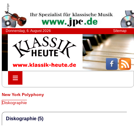
Anzeige
Donnerstag, 6. August 2026
Sitemap
≡
≡
New York Polyphony
Diskographie
Diskographie (5)