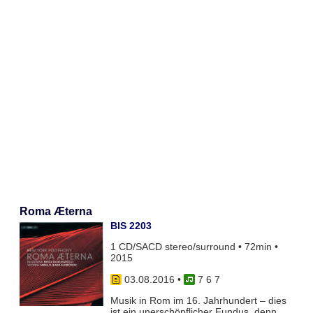
Roma Æterna
BIS 2203
1 CD/SACD stereo/surround • 72min •
2015
03.08.2016
•
7 6 7
Musik in Rom im 16. Jahrhundert – dies
ist ein unerschöpflicher Fundus, denn