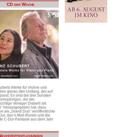
CD der Woche
uberts Werke für Violine und
aben genau den Umfang, der auf
passt. Es sind die drei Sonaten
ehnjährigen, die der
üchtige Verleger Diabelli als
n“ herausgegeben hat, dazu
e als „Grand Duo“ veröffentlichte
Dur, das h-Moll-Rondo und die
e C-Dur-Fantasie aus dem Jahr
Neuveröffentlichungen