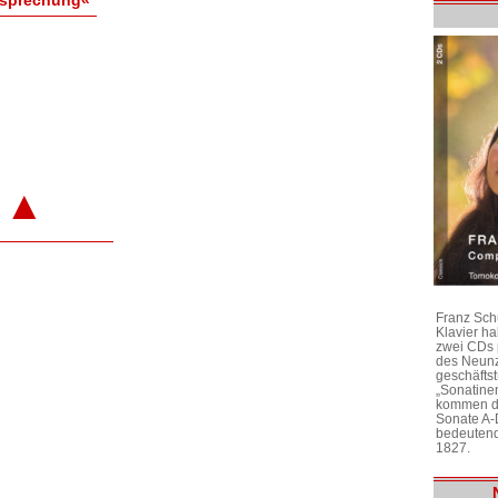
▲
Franz Sch
Klavier h
zwei CDs 
des Neunz
geschäftst
„Sonatine
kommen di
Sonate A-
bedeutend
1827.