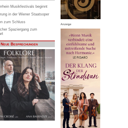
rrhein Musikfestivals beginnt
rung in der Wiener Staatsoper
en zum Schluss
Anzeige
scher Spaziergang zum
rt
Neue Besprechungen