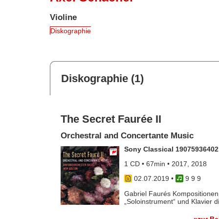
Violine
Diskographie
Diskographie (1)
The Secret Faurée II
Orchestral and Concertante Music
Sony Classical 19075936402
1 CD • 67min • 2017, 2018
02.07.2019
•
9 9 9
Gabriel Faurés Kompositionen 
„Soloinstrument“ und Klavier di
»zur B