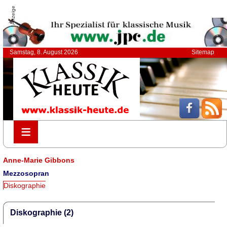
Anzeige
Samstag, 8. August 2026
Sitemap
≡
≡
Anne-Marie Gibbons
Mezzosopran
Diskographie
Diskographie (2)