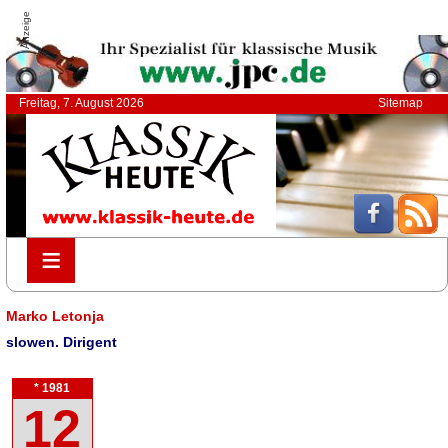
Anzeige
Freitag, 7. August 2026
Sitemap
≡
≡
Marko Letonja
slowen. Dirigent
* 1981
12