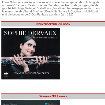
Franz Schuberts Werke für Violine und Klavier haben genau den Umfang, der
auf zwei CDs passt. Es sind die drei Sonaten des Neunzehnjährigen, die der
geschäftstüchtige Verleger Diabelli als „Sonatinen“ herausgegeben hat, dazu
kommen die als „Grand Duo“ veröffentlichte Sonate A-Dur, das h-Moll-Rondo
und die bedeutende C-Dur-Fantasie aus dem Jahr 1827.
Neuveröffentlichungen
Weitere 39 Themen