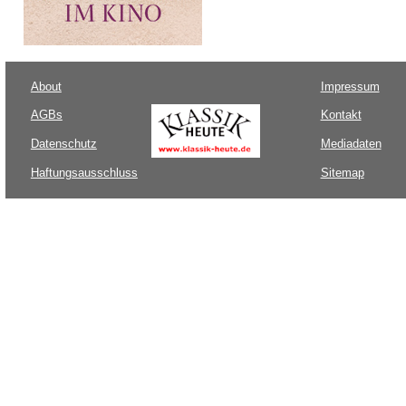
About
Impressum
AGBs
Kontakt
Datenschutz
Mediadaten
Haftungsausschluss
Sitemap