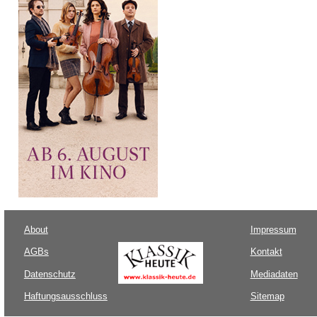
About
Impressum
AGBs
Kontakt
Datenschutz
Mediadaten
Haftungsausschluss
Sitemap