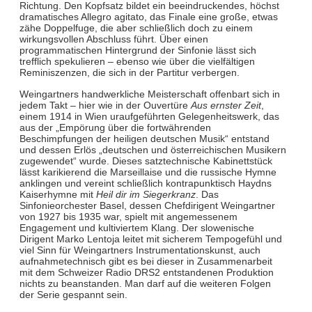
Richtung. Den Kopfsatz bildet ein beeindruckendes, höchst
dramatisches Allegro agitato, das Finale eine große, etwas
zähe Doppelfuge, die aber schließlich doch zu einem
wirkungsvollen Abschluss führt. Über einen
programmatischen Hintergrund der Sinfonie lässt sich
trefflich spekulieren – ebenso wie über die vielfältigen
Reminiszenzen, die sich in der Partitur verbergen.
Weingartners handwerkliche Meisterschaft offenbart sich in
jedem Takt – hier wie in der Ouvertüre
Aus ernster Zeit
,
einem 1914 in Wien uraufgeführten Gelegenheitswerk, das
aus der „Empörung über die fortwährenden
Beschimpfungen der heiligen deutschen Musik“ entstand
und dessen Erlös „deutschen und österreichischen Musikern
zugewendet“ wurde. Dieses satztechnische Kabinettstück
lässt karikierend die Marseillaise und die russische Hymne
anklingen und vereint schließlich kontrapunktisch Haydns
Kaiserhymne mit
Heil dir im Siegerkranz
. Das
Sinfonieorchester Basel, dessen Chefdirigent Weingartner
von 1927 bis 1935 war, spielt mit angemessenem
Engagement und kultiviertem Klang. Der slowenische
Dirigent Marko Lentoja leitet mit sicherem Tempogefühl und
viel Sinn für Weingartners Instrumentationskunst, auch
aufnahmetechnisch gibt es bei dieser in Zusammenarbeit
mit dem Schweizer Radio DRS2 entstandenen Produktion
nichts zu beanstanden. Man darf auf die weiteren Folgen
der Serie gespannt sein.