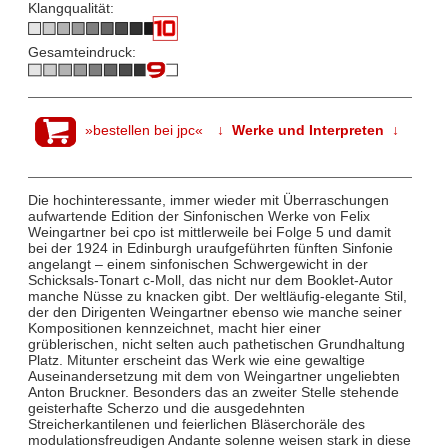
Klangqualität:
Gesamteindruck:
»bestellen bei jpc«
↓ Werke und Interpreten ↓
Die hochinteressante, immer wieder mit Überraschungen
aufwartende Edition der Sinfonischen Werke von Felix
Weingartner bei cpo ist mittlerweile bei Folge 5 und damit
bei der 1924 in Edinburgh uraufgeführten fünften Sinfonie
angelangt – einem sinfonischen Schwergewicht in der
Schicksals-Tonart c-Moll, das nicht nur dem Booklet-Autor
manche Nüsse zu knacken gibt. Der weltläufig-elegante Stil,
der den Dirigenten Weingartner ebenso wie manche seiner
Kompositionen kennzeichnet, macht hier einer
grüblerischen, nicht selten auch pathetischen Grundhaltung
Platz. Mitunter erscheint das Werk wie eine gewaltige
Auseinandersetzung mit dem von Weingartner ungeliebten
Anton Bruckner. Besonders das an zweiter Stelle stehende
geisterhafte Scherzo und die ausgedehnten
Streicherkantilenen und feierlichen Bläserchoräle des
modulationsfreudigen Andante solenne weisen stark in diese