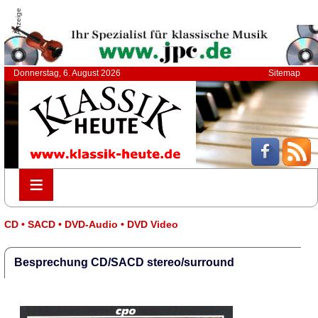
Anzeige
Donnerstag, 6. August 2026
Sitemap
≡
≡
CD • SACD • DVD-Audio • DVD Video
Besprechung CD/SACD stereo/surround