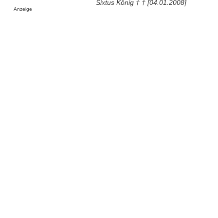
Sixtus König † † [04.01.2008]
Anzeige