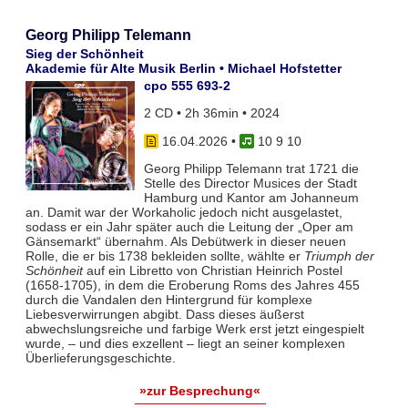
Georg Philipp Telemann
Sieg der Schönheit
Akademie für Alte Musik Berlin • Michael Hofstetter
cpo 555 693-2
2 CD • 2h 36min • 2024
16.04.2026
•
10 9 10
Georg Philipp Telemann trat 1721 die
Stelle des Director Musices der Stadt
Hamburg und Kantor am Johanneum
an. Damit war der Workaholic jedoch nicht ausgelastet,
sodass er ein Jahr später auch die Leitung der „Oper am
Gänsemarkt“ übernahm. Als Debütwerk in dieser neuen
Rolle, die er bis 1738 bekleiden sollte, wählte er
Triumph der
Schönheit
auf ein Libretto von Christian Heinrich Postel
(1658-1705), in dem die Eroberung Roms des Jahres 455
durch die Vandalen den Hintergrund für komplexe
Liebesverwirrungen abgibt. Dass dieses äußerst
abwechslungsreiche und farbige Werk erst jetzt eingespielt
wurde, – und dies exzellent – liegt an seiner komplexen
Überlieferungsgeschichte.
»zur Besprechung«