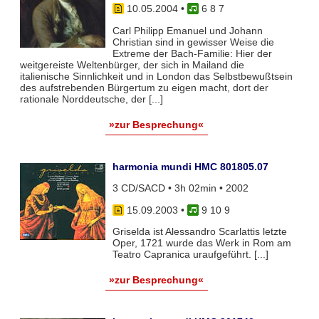
10.05.2004
•
6 8 7
Carl Philipp Emanuel und Johann
Christian sind in gewisser Weise die
Extreme der Bach-Familie: Hier der
weitgereiste Weltenbürger, der sich in Mailand die
italienische Sinnlichkeit und in London das Selbstbewußtsein
des aufstrebenden Bürgertum zu eigen macht, dort der
rationale Norddeutsche, der [...]
»zur Besprechung«
harmonia mundi HMC 801805.07
3 CD/SACD • 3h 02min • 2002
15.09.2003
•
9 10 9
Griselda ist Alessandro Scarlattis letzte
Oper, 1721 wurde das Werk in Rom am
Teatro Capranica uraufgeführt. [...]
»zur Besprechung«