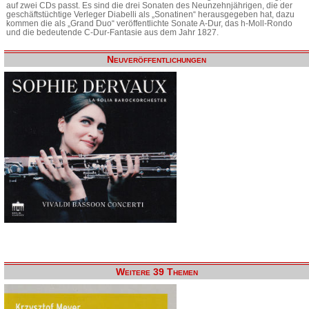
auf zwei CDs passt. Es sind die drei Sonaten des Neunzehnjährigen, die der
geschäftstüchtige Verleger Diabelli als „Sonatinen“ herausgegeben hat, dazu
kommen die als „Grand Duo“ veröffentlichte Sonate A-Dur, das h-Moll-Rondo
und die bedeutende C-Dur-Fantasie aus dem Jahr 1827.
Neuveröffentlichungen
Weitere 39 Themen