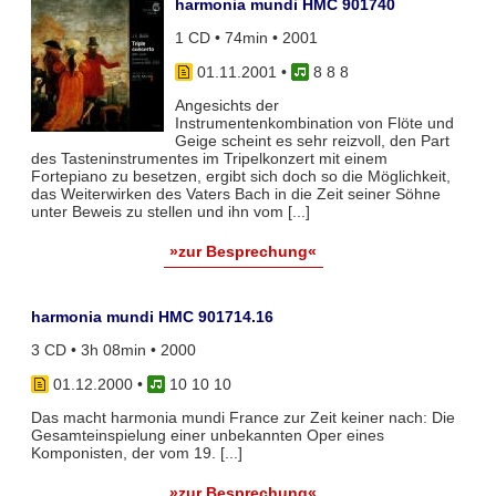
harmonia mundi HMC 901740
1 CD • 74min • 2001
01.11.2001
•
8 8 8
Angesichts der
Instrumentenkombination von Flöte und
Geige scheint es sehr reizvoll, den Part
des Tasteninstrumentes im Tripelkonzert mit einem
Fortepiano zu besetzen, ergibt sich doch so die Möglichkeit,
das Weiterwirken des Vaters Bach in die Zeit seiner Söhne
unter Beweis zu stellen und ihn vom [...]
»zur Besprechung«
harmonia mundi HMC 901714.16
3 CD • 3h 08min • 2000
01.12.2000
•
10 10 10
Das macht harmonia mundi France zur Zeit keiner nach: Die
Gesamteinspielung einer unbekannten Oper eines
Komponisten, der vom 19. [...]
»zur Besprechung«