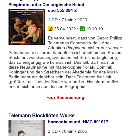
Pimpinone oder Die ungleiche Heirat
cpo 555 394-2
1 CD • 71min • 2020
25.04.2022
•
10 10 10
Es verwundert, dass von Georg Philipp
Telemanns Commedia-dell‘-Arte-
Adaption
Pimpinone
bisher nur wenige
Aufnahmen existieren, handelt es sich doch um ein Bravour-
Stück für zwei Gesangsvirtuosen mit Streicherbegleitung,
das so eingängig wie komisch ist. Deshalb darf man für
diese Neuaufnahme mit Marie-Sophie Pollak, Dominik
Köninger und den Streichern der Akademie für Alte Musik
Berlin mehr als dankbar sein. Dass Telemann hier mit
„größter Lust“ bei der Sache war und zu Hochform auflief,
erklärt sich auch aus dessen Biographie.
»zur Besprechung«
Telemann Blockflöten-Werke
harmonia mundi HMC 901917
1 CD • 70min • 2005