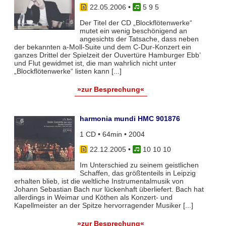
22.05.2006
•
5 9 5
Der Titel der CD „Blockflötenwerke“
mutet ein wenig beschönigend an
angesichts der Tatsache, dass neben
der bekannten a-Moll-Suite und dem C-Dur-Konzert ein
ganzes Drittel der Spielzeit der Ouvertüre Hamburger Ebb’
und Flut gewidmet ist, die man wahrlich nicht unter
„Blockflötenwerke“ listen kann [...]
»zur Besprechung«
harmonia mundi HMC 901876
1 CD • 64min • 2004
22.12.2005
•
10 10 10
Im Unterschied zu seinem geistlichen
Schaffen, das größtenteils in Leipzig
erhalten blieb, ist die weltliche Instrumentalmusik von
Johann Sebastian Bach nur lückenhaft überliefert. Bach hat
allerdings in Weimar und Köthen als Konzert- und
Kapellmeister an der Spitze hervorragender Musiker [...]
»zur Besprechung«