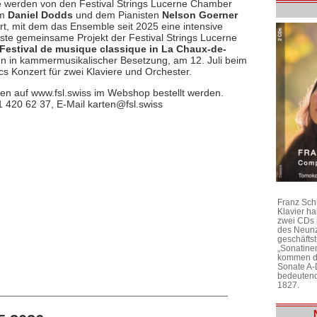
 werden von den Festival Strings Lucerne Chamber
um
Daniel Dodds
und dem Pianisten
Nelson Goerner
ert, mit dem das Ensemble seit 2025 eine intensive
te gemeinsame Projekt der Festival Strings Lucerne
Festival de musique classique in La Chaux-de-
 in kammermusikalischer Besetzung, am 12. Juli beim
s Konzert für zwei Klaviere und Orchester.
en auf www.fsl.swiss im Webshop bestellt werden.
1 420 62 37, E-Mail karten@fsl.swiss
Franz Sch
Klavier h
zwei CDs 
des Neunz
geschäftst
„Sonatine
kommen di
Sonate A-
bedeutend
1827.