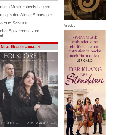
rrhein Musikfestivals beginnt
rung in der Wiener Staatsoper
en zum Schluss
Anzeige
scher Spaziergang zum
rt
Neue Besprechungen