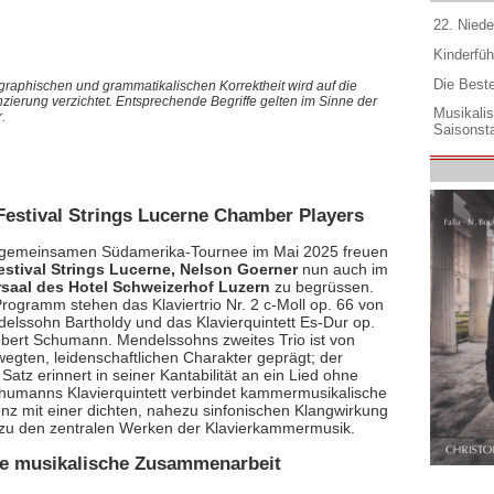
22. Niede
Kinderfüh
Die Best
graphischen und grammatikalischen Korrektheit wird auf die
nzierung verzichtet. Entsprechende Begriffe gelten im Sinne der
Musikali
.
Saisonsta
Festival Strings Lucerne Chamber Players
 gemeinsamen Südamerika-Tournee im Mai 2025 freuen
estival Strings Lucerne, Nelson Goerner
nun auch im
saal des Hotel Schweizerhof Luzern
zu begrüssen.
rogramm stehen das Klaviertrio Nr. 2 c-Moll op. 66 von
delssohn Bartholdy und das Klavierquintett Es-Dur op.
bert Schumann. Mendelssohns zweites Trio ist von
egten, leidenschaftlichen Charakter geprägt; der
atz erinnert in seiner Kantabilität an ein Lied ohne
humanns Klavierquintett verbindet kammermusikalische
nz mit einer dichten, nahezu sinfonischen Klangwirkung
 zu den zentralen Werken der Klavierkammermusik.
ve musikalische Zusammenarbeit