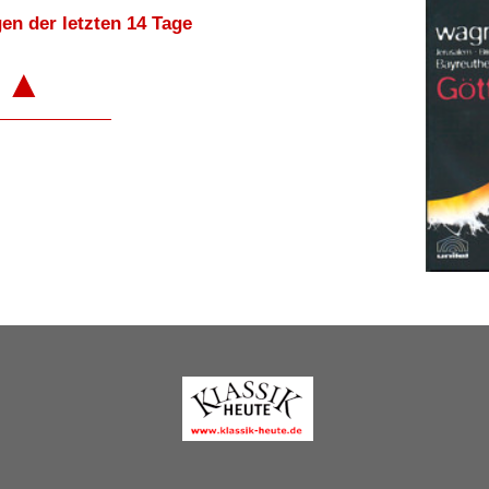
en der letzten 14 Tage
▲