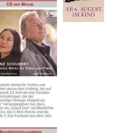
CD der Woche
uberts Werke für Violine und
aben genau den Umfang, der auf
passt. Es sind die drei Sonaten
ehnjährigen, die der
üchtige Verleger Diabelli als
n“ herausgegeben hat, dazu
e als „Grand Duo“ veröffentlichte
Dur, das h-Moll-Rondo und die
e C-Dur-Fantasie aus dem Jahr
Neuveröffentlichungen