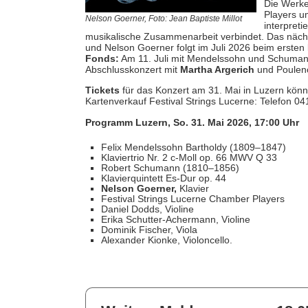
Die Werke
Players 
Nelson Goerner, Foto: Jean Baptiste Millot
interpreti
musikalische Zusammenarbeit verbindet. Das nächs
und Nelson Goerner folgt im Juli 2026 beim ersten
Fonds:
Am 11. Juli mit Mendelssohn und Schumann
Abschlusskonzert mit
Martha Argerich
und Poulenc
Tickets
für das Konzert am 31. Mai in Luzern könn
Kartenverkauf Festival Strings Lucerne: Telefon 04
Programm Luzern, So. 31. Mai 2026, 17:00 Uhr
Felix Mendelssohn Bartholdy (1809–1847)
Klaviertrio Nr. 2 c-Moll op. 66 MWV Q 33
Robert Schumann (1810–1856)
Klavierquintett Es-Dur op. 44
Nelson Goerner,
Klavier
Festival Strings Lucerne Chamber Players
Daniel Dodds, Violine
Erika Schutter-Achermann, Violine
Dominik Fischer, Viola
Alexander Kionke, Violoncello.