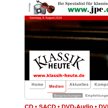
Anzeige
Samstag, 8. August 2026
Home
Aktuelles
Kompo
Medien
Besprechungen
Empfehlung
CD • SACD • DVD-Audio • DV