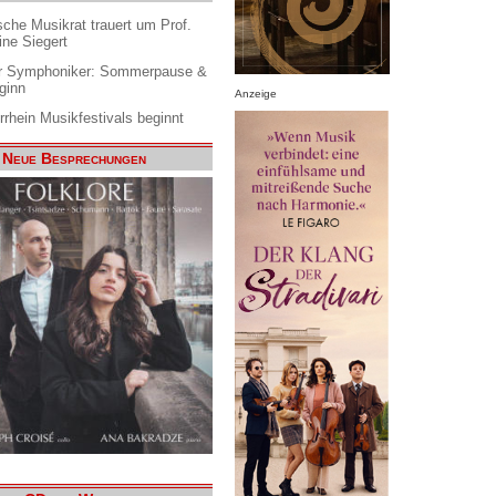
che Musikrat trauert um Prof.
ine Siegert
 Symphoniker: Sommerpause &
ginn
Anzeige
rrhein Musikfestivals beginnt
Neue Besprechungen