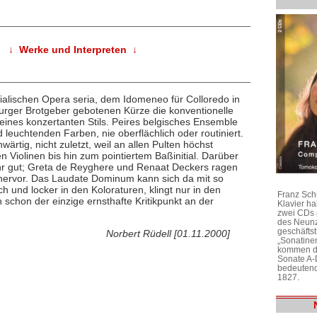
↓ Werke und Interpreten ↓
ialischen Opera seria, dem Idomeneo für Colloredo in
burger Brotgeber gebotenen Kürze die konventionelle
eines konzertanten Stils. Peires belgisches Ensemble
 leuchtenden Farben, nie oberflächlich oder routiniert.
rtig, nicht zuletzt, weil an allen Pulten höchst
n Violinen bis hin zum pointiertem Baßinitial. Darüber
sehr gut; Greta de Reyghere und Renaat Deckers ragen
hervor. Das Laudate Dominum kann sich da mit so
 und locker in den Koloraturen, klingt nur in den
Franz Sch
schon der einzige ernsthafte Kritikpunkt an der
Klavier h
zwei CDs 
des Neunz
geschäftst
Norbert Rüdell [01.11.2000]
„Sonatine
kommen di
Sonate A-
bedeutend
1827.