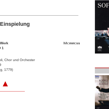
Einspielung
/Werk
hh:mm:ss
 1
oli, Chor und Orchester
9
g, 1779)
▲