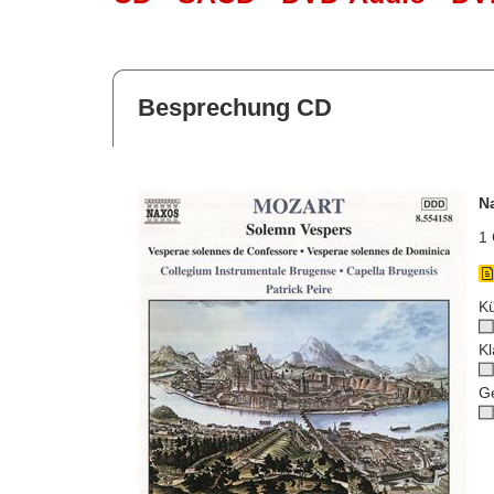
Besprechung CD
N
1 
Kü
Kl
G