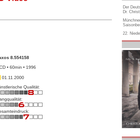
Der Deuts
Dr. Christ
Münchner
Saisonbe
22. Niede
axos 8.554158
CD • 60min • 1996
01.11.2000
nstlerische Qualität:
angqualität:
esamteindruck: