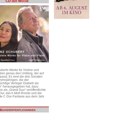
CD der Woche
uberts Werke für Violine und
aben genau den Umfang, der auf
passt. Es sind die drei Sonaten
ehnjährigen, die der
üchtige Verleger Diabelli als
n“ herausgegeben hat, dazu
e als „Grand Duo“ veröffentlichte
Dur, das h-Moll-Rondo und die
e C-Dur-Fantasie aus dem Jahr
Neuveröffentlichungen