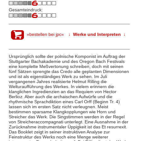
Gesamteindruck:
»bestellen bei jpc«
↓ Werke und Interpreten ↓
Ursprünglich sollte der polnische Komponist im Auftrag der
Stuttgarter Bachakademie und des Oregon Bach Festivals
eine komplette Meßvertonung schreiben, doch mit seinen
fünf Sätzen sprengte das Credo alle geplanten Dimensionen
und ist als eigenständiges Werk zu sehen. Im Juli
vergangenen Jahres realisierte Helmut Rilling die
Welturaufführung des Werkes. In vielem erinnern die
klanglichen Ingredienzien an das Requiem von Hector
Berlioz. Aber auch die archaischen Aufwürfe und die
rhythmische Sprachdiktion eines Carl Orff (Beginn Tr. 4)
lassen sich im ersten Satz nicht verleugnen. Meist
bestimmen sparsame Klangkopplungen wie Horn und
Streicher das Werk. Die Singstimmen werden in der Regel
von Streicheraccompagnati unterlegt. Eine Ausnahme in der
Zurücknahme instrumentaler Üppigkeit ist das Et resurrexit.
Das Booklet zeigt in seiner instruktiven Analyse zur
Feinstruktur des Werks noch eine Menge weiterer