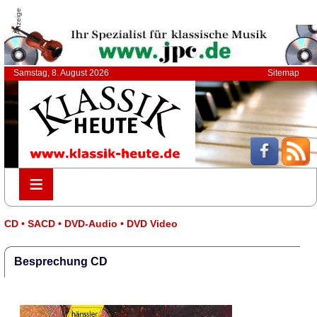
Anzeige
Samstag, 8. August 2026
Sitemap
≡
≡
CD • SACD • DVD-Audio • DVD Video
Besprechung CD