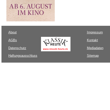
About
Impressum
AGBs
Kontakt
Datenschutz
Mediadaten
Haftungsausschluss
Sitemap