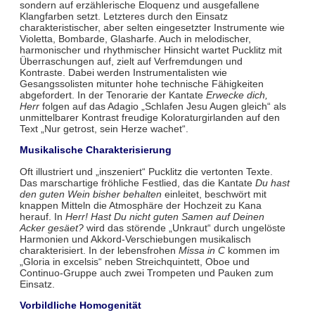
sondern auf erzählerische Eloquenz und ausgefallene
Klangfarben setzt. Letzteres durch den Einsatz
charakteristischer, aber selten eingesetzter Instrumente wie
Violetta, Bombarde, Glasharfe. Auch in melodischer,
harmonischer und rhythmischer Hinsicht wartet Pucklitz mit
Überraschungen auf, zielt auf Verfremdungen und
Kontraste. Dabei werden Instrumentalisten wie
Gesangssolisten mitunter hohe technische Fähigkeiten
abgefordert. In der Tenorarie der Kantate
Erwecke dich,
Herr
folgen auf das Adagio „Schlafen Jesu Augen gleich“ als
unmittelbarer Kontrast freudige Koloraturgirlanden auf den
Text „Nur getrost, sein Herze wachet“.
Musikalische Charakterisierung
Oft illustriert und „inszeniert“ Pucklitz die vertonten Texte.
Das marschartige fröhliche Festlied, das die Kantate
Du hast
den guten Wein bisher behalten
einleitet, beschwört mit
knappen Mitteln die Atmosphäre der Hochzeit zu Kana
herauf. In
Herr! Hast Du nicht guten Samen auf Deinen
Acker gesäet?
wird das störende „Unkraut“ durch ungelöste
Harmonien und Akkord-Verschiebungen musikalisch
charakterisiert. In der lebensfrohen
Missa in C
kommen im
„Gloria in excelsis“ neben Streichquintett, Oboe und
Continuo-Gruppe auch zwei Trompeten und Pauken zum
Einsatz.
Vorbildliche Homogenität