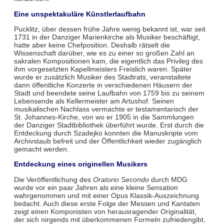
Eine unspektakuläre Künstlerlaufbahn
Pucklitz, über dessen frühe Jahre wenig bekannt ist, war seit
1731 in der Danziger Marienkirche als Musiker beschäftigt,
hatte aber keine Chefposition. Deshalb rätselt die
Wissenschaft darüber, wie es zu einer so großen Zahl an
sakralen Kompositionen kam, die eigentlich das Privileg des
ihm vorgesetzten Kapellmeisters Freislich waren. Später
wurde er zusätzlich Musiker des Stadtrats, veranstaltete
dann öffentliche Konzerte in verschiedenen Häusern der
Stadt und beendete seine Laufbahn von 1759 bis zu seinem
Lebensende als Kellermeister am Artushof. Seinen
musikalischen Nachlass vermachte er testamentarisch der
St. Johannes-Kirche, von wo er 1905 in die Sammlungen
der Danziger Stadtbibliothek überführt wurde. Erst durch die
Entdeckung durch Szadejko konnten die Manuskripte vom
Archivstaub befreit und der Öffentlichkeit wieder zugänglich
gemacht werden.
Entdeckung eines originellen Musikers
Die Veröffentlichung des
Oratorio Secondo
durch MDG
wurde vor ein paar Jahren als eine kleine Sensation
wahrgenommen und mit einer Opus Klassik-Auszeichnung
bedacht. Auch diese erste Folge der Messen und Kantaten
zeigt einen Komponisten von herausragender Originalität,
der sich nirgends mit überkommenen Formeln zufriedengibt,