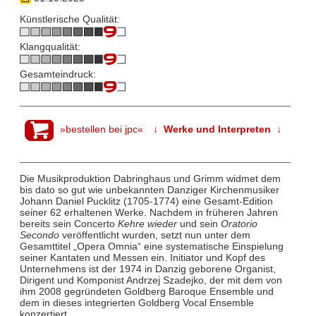
Künstlerische Qualität:
Klangqualität:
Gesamteindruck:
»bestellen bei jpc«
↓ Werke und Interpreten ↓
Die Musikproduktion Dabringhaus und Grimm widmet dem
bis dato so gut wie unbekannten Danziger Kirchenmusiker
Johann Daniel Pucklitz (1705-1774) eine Gesamt-Edition
seiner 62 erhaltenen Werke. Nachdem in früheren Jahren
bereits sein Concerto
Kehre wieder
und sein
Oratorio
Secondo
veröffentlicht wurden, setzt nun unter dem
Gesamttitel „Opera Omnia“ eine systematische Einspielung
seiner Kantaten und Messen ein. Initiator und Kopf des
Unternehmens ist der 1974 in Danzig geborene Organist,
Dirigent und Komponist Andrzej Szadejko, der mit dem von
ihm 2008 gegründeten Goldberg Baroque Ensemble und
dem in dieses integrierten Goldberg Vocal Ensemble
konzertiert.