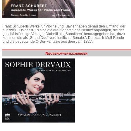
Franz Schuberts Werke für Violine und Klavier haben genau den Umfang, der
auf zwei CDs passt. Es sind die drei Sonaten des Neunzehnjährigen, die der
geschäftstüchtige Verleger Diabelli als „Sonatinen“ herausgegeben hat, dazu
kommen die als „Grand Duo“ veröffentlichte Sonate A-Dur, das h-Moll-Rondo
und die bedeutende C-Dur-Fantasie aus dem Jahr 1827.
Neuveröffentlichungen