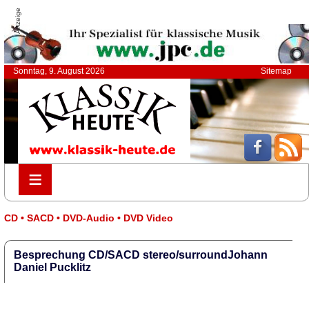
Anzeige
Sonntag, 9. August 2026
Sitemap
≡
≡
CD • SACD • DVD-Audio • DVD Video
Besprechung CD/SACD stereo/surroundJohann
Daniel Pucklitz