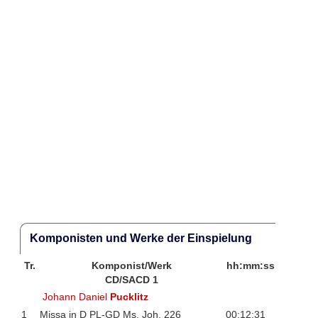
Komponisten und Werke der Einspielung
Tr.
Komponist/Werk
hh:mm:ss
CD/SACD 1
Johann Daniel
Pucklitz
1
Missa in D PL-GD Ms. Joh. 226
00:12:31