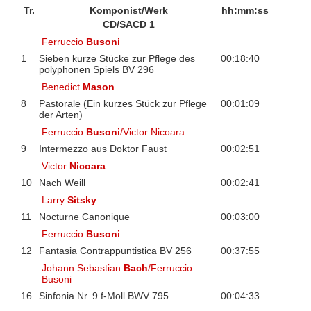
Tr.
Komponist/Werk
hh:mm:ss
CD/SACD 1
Ferruccio
Busoni
1
Sieben kurze Stücke zur Pflege des
00:18:40
polyphonen Spiels BV 296
Benedict
Mason
8
Pastorale (Ein kurzes Stück zur Pflege
00:01:09
der Arten)
Ferruccio
Busoni
/Victor Nicoara
9
Intermezzo aus Doktor Faust
00:02:51
Victor
Nicoara
10
Nach Weill
00:02:41
Larry
Sitsky
11
Nocturne Canonique
00:03:00
Ferruccio
Busoni
12
Fantasia Contrappuntistica BV 256
00:37:55
Johann Sebastian
Bach
/Ferruccio
Busoni
16
Sinfonia Nr. 9 f-Moll BWV 795
00:04:33