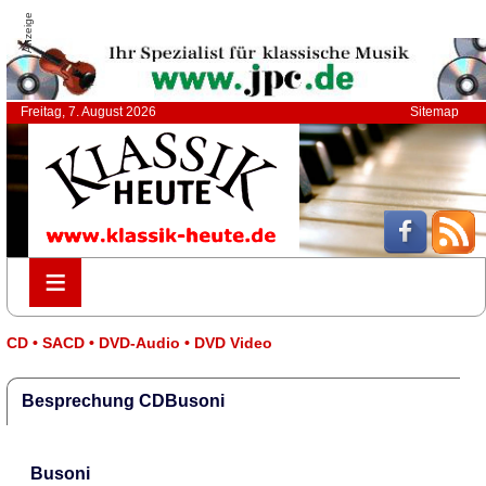
Anzeige
Freitag, 7. August 2026
Sitemap
≡
≡
CD • SACD • DVD-Audio • DVD Video
Besprechung CDBusoni
Busoni