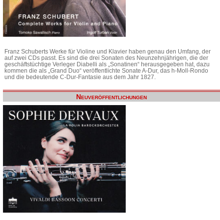
Franz Schuberts Werke für Violine und Klavier haben genau den Umfang, der
auf zwei CDs passt. Es sind die drei Sonaten des Neunzehnjährigen, die der
geschäftstüchtige Verleger Diabelli als „Sonatinen“ herausgegeben hat, dazu
kommen die als „Grand Duo“ veröffentlichte Sonate A-Dur, das h-Moll-Rondo
und die bedeutende C-Dur-Fantasie aus dem Jahr 1827.
Neuveröffentlichungen