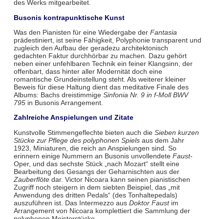
des Werks mitgearbeitet.
Busonis kontrapunktische Kunst
Was den Pianisten für eine Wiedergabe der
Fantasia
prädestiniert, ist seine Fähigkeit, Polyphonie transparent und
zugleich den Aufbau der geradezu architektonisch
gedachten Faktur durchhörbar zu machen. Dazu gehört
neben einer unfehlbaren Technik ein feiner Klangsinn, der
offenbart, dass hinter aller Modernität doch eine
romantische Grundeinstellung steht. Als weiterer kleiner
Beweis für diese Haltung dient das meditative Finale des
Albums: Bachs dreistimmige
Sinfonia Nr. 9 in f-Moll BWV
795
in Busonis Arrangement.
Zahlreiche Anspielungen und Zitate
Kunstvolle Stimmengeflechte bieten auch die
Sieben kurzen
Stücke zur Pflege des polyphonen Spiels
aus dem Jahr
1923, Miniaturen, die reich an Anspielungen sind. So
erinnern einige Nummern an Busonis unvollendete
Faust
-
Oper, und das sechste Stück „nach Mozart“ stellt eine
Bearbeitung des Gesangs der Geharnischten aus der
Zauberflöte
dar. Victor Nicoara kann seinen pianistischen
Zugriff noch steigern in dem siebten Beispiel, das „mit
Anwendung des dritten Pedals“ (des Tonhaltepedals)
auszuführen ist. Das Intermezzo aus
Doktor Faust
im
Arrangement von Nicoara komplettiert die Sammlung der
polyphonen Meisterstücke.