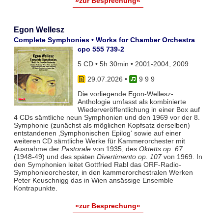
»zur Besprechung«
Egon Wellesz
Complete Symphonies • Works for Chamber Orchestra
cpo 555 739-2
5 CD • 5h 30min • 2001-2004, 2009
29.07.2026
•
9 9 9
Die vorliegende Egon-Wellesz-
Anthologie umfasst als kombinierte
Wiederveröffentlichung in einer Box auf
4 CDs sämtliche neun Symphonien und den 1969 vor der 8.
Symphonie (zunächst als möglichen Kopfsatz derselben)
entstandenen ‚Symphonischen Epilog‘ sowie auf einer
weiteren CD sämtliche Werke für Kammerorchester mit
Ausnahme der
Pastorale
von 1935, des
Oktetts op. 67
(1948-49) und des späten
Divertimento op. 107
von 1969. In
den Symphonien leitet Gottfried Rabl das ORF-Radio-
Symphonieorchester, in den kammerorchestralen Werken
Peter Keuschnigg das in Wien ansässige Ensemble
Kontrapunkte.
»zur Besprechung«