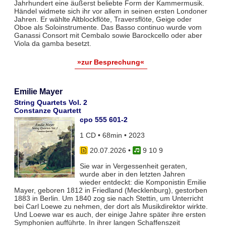
Jahrhundert eine äußerst beliebte Form der Kammermusik.
Händel widmete sich ihr vor allem in seinen ersten Londoner
Jahren. Er wählte Altblockflöte, Traversflöte, Geige oder
Oboe als Soloinstrumente. Das Basso continuo wurde vom
Ganassi Consort mit Cembalo sowie Barockcello oder aber
Viola da gamba besetzt.
»zur Besprechung«
Emilie Mayer
String Quartets Vol. 2
Constanze Quartett
cpo 555 601-2
1 CD • 68min • 2023
20.07.2026
•
9 10 9
Sie war in Vergessenheit geraten,
wurde aber in den letzten Jahren
wieder entdeckt: die Komponistin Emilie
Mayer, geboren 1812 in Friedland (Mecklenburg), gestorben
1883 in Berlin. Um 1840 zog sie nach Stettin, um Unterricht
bei Carl Loewe zu nehmen, der dort als Musikdirektor wirkte.
Und Loewe war es auch, der einige Jahre später ihre ersten
Symphonien aufführte. In ihrer langen Schaffenszeit