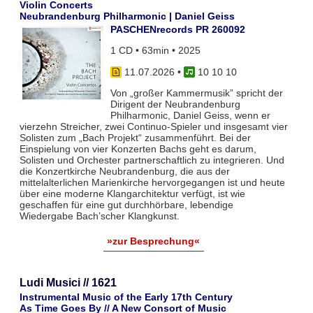
Violin Concerts
Neubrandenburg Philharmonic | Daniel Geiss
PASCHENrecords PR 260092
1 CD • 63min • 2025
11.07.2026
•
10 10 10
Von „großer Kammermusik” spricht der
Dirigent der Neubrandenburg
Philharmonic, Daniel Geiss, wenn er
vierzehn Streicher, zwei Continuo-Spieler und insgesamt vier
Solisten zum „Bach Projekt“ zusammenführt. Bei der
Einspielung von vier Konzerten Bachs geht es darum,
Solisten und Orchester partnerschaftlich zu integrieren. Und
die Konzertkirche Neubrandenburg, die aus der
mittelalterlichen Marienkirche hervorgegangen ist und heute
über eine moderne Klangarchitektur verfügt, ist wie
geschaffen für eine gut durchhörbare, lebendige
Wiedergabe Bach’scher Klangkunst.
»zur Besprechung«
Ludi Musici // 1621
Instrumental Music of the Early 17th Century
As Time Goes By // A New Consort of Music