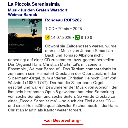
La Piccola Serenissimia
Musik für den Grafen Watzdorf
Weimar Barock
Rondeau ROP6282
1 CD • 70min • 2025
14.07.2026
•
9 10 9
Obwohl sie Zeitgenossen waren, würde
man die Musik von Johann Sebastian
Bach und Tomaso Albinoni nicht
unbedingt auf einer CD zusammen- bzw. gegenüberstellen.
Der Organist Hans Christian Martin tut’s mit seinem
Ensemble „Weimar Baroque“. Das Tertium comparationis ist
zum einen sein Heimatort Crostau in der Oberlausitz mit der
Silbermann-Orgel, zum anderen Christian Heinrich Graf von
Watzdorf (1689-1747): Der hat die Silbermann-Orgel
gestiftet und war ein Bewunderer der Musik von Albinoni, der
ihm sein berühmtes Opus 8 gewidmet hat, eine Sammlung
von sechs Sonaten und sechs Suiten. So wurde Crostau zu
einer „Piccola Serenissima“ – so auch der Titel dieser CD –
und einer Heimstätte qualitätsvoller Kirchenmusik – die Hans
Christian Martin als Kantor weiter fördert.
»zur Besprechung«