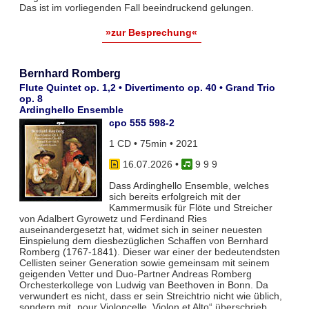
Das ist im vorliegenden Fall beeindruckend gelungen.
»zur Besprechung«
Bernhard Romberg
Flute Quintet op. 1,2 • Divertimento op. 40 • Grand Trio
op. 8
Ardinghello Ensemble
cpo 555 598-2
1 CD • 75min • 2021
16.07.2026
•
9 9 9
Dass Ardinghello Ensemble, welches
sich bereits erfolgreich mit der
Kammermusik für Flöte und Streicher
von Adalbert Gyrowetz und Ferdinand Ries
auseinandergesetzt hat, widmet sich in seiner neuesten
Einspielung dem diesbezüglichen Schaffen von Bernhard
Romberg (1767-1841). Dieser war einer der bedeutendsten
Cellisten seiner Generation sowie gemeinsam mit seinem
geigenden Vetter und Duo-Partner Andreas Romberg
Orchesterkollege von Ludwig van Beethoven in Bonn. Da
verwundert es nicht, dass er sein Streichtrio nicht wie üblich,
sondern mit „pour Violoncelle, Violon et Alto“ überschrieb.