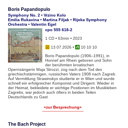
Boris Papandopulo
Symphony No. 2 • Vrzino Kolo
Emilia Rukavina • Martina Filjak • Rijeka Symphony
Orchestra • Valentin Egel
cpo 555 618-2
1 CD • 63min • 2023
13.07.2026
•
10 10 10
Boris Papandopulo (1906–1991), in
Honnef am Rhein geboren und Sohn
der berühmten kroatischen
Opernsängerin Maja Strozzi, zog nach dem Tod des
griechischstämmigen, russischen Vaters 1908 nach Zagreb.
Auf Vermittlung Strawinskys studierte er in Wien und wurde
schnell ein erfolgreicher Komponist und Dirigent. Wieder in
der Heimat, bekleidete er wichtige Positionen im Musikleben
Zagrebs, war jedoch auch öfters in beiden Teilen
Deutschlands zu Gast.
»zur Besprechung«
The Bach Project