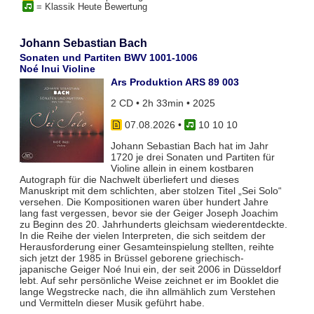
= Klassik Heute Bewertung
Johann Sebastian Bach
Sonaten und Partiten BWV 1001-1006
Noé Inui Violine
Ars Produktion ARS 89 003
2 CD • 2h 33min • 2025
07.08.2026
•
10 10 10
Johann Sebastian Bach hat im Jahr
1720 je drei Sonaten und Partiten für
Violine allein in einem kostbaren
Autograph für die Nachwelt überliefert und dieses
Manuskript mit dem schlichten, aber stolzen Titel „Sei Solo“
versehen. Die Kompositionen waren über hundert Jahre
lang fast vergessen, bevor sie der Geiger Joseph Joachim
zu Beginn des 20. Jahrhunderts gleichsam wiederentdeckte.
In die Reihe der vielen Interpreten, die sich seitdem der
Herausforderung einer Gesamteinspielung stellten, reihte
sich jetzt der 1985 in Brüssel geborene griechisch-
japanische Geiger Noé Inui ein, der seit 2006 in Düsseldorf
lebt. Auf sehr persönliche Weise zeichnet er im Booklet die
lange Wegstrecke nach, die ihn allmählich zum Verstehen
und Vermitteln dieser Musik geführt habe.