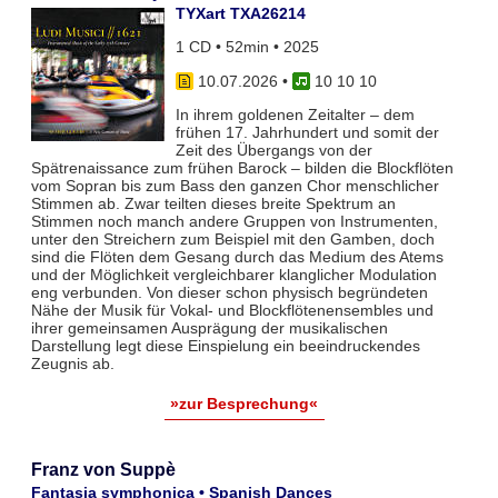
TYXart TXA26214
1 CD • 52min • 2025
10.07.2026
•
10 10 10
In ihrem goldenen Zeitalter – dem
frühen 17. Jahrhundert und somit der
Zeit des Übergangs von der
Spätrenaissance zum frühen Barock – bilden die Blockflöten
vom Sopran bis zum Bass den ganzen Chor menschlicher
Stimmen ab. Zwar teil­ten dieses breite Spektrum an
Stimmen noch manch andere Gruppen von Instrumenten,
unter den Streichern zum Bei­spiel mit den Gamben, doch
sind die Flöten dem Gesang durch das Medium des Atems
und der Möglichkeit vergleich­barer klanglicher Modulation
eng verbunden. Von dieser schon physisch begründeten
Nähe der Musik für Vokal- und Blockflö­tenensembles und
ihrer gemeinsamen Ausprägung der musikalischen
Darstellung legt diese Einspielung ein beeindruckendes
Zeugnis ab.
»zur Besprechung«
Franz von Suppè
Fantasia symphonica • Spanish Dances