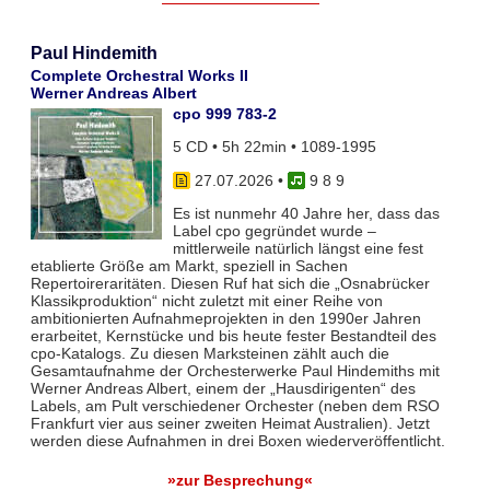
Paul Hindemith
Complete Orchestral Works II
Werner Andreas Albert
cpo 999 783-2
5 CD • 5h 22min • 1089-1995
27.07.2026
•
9 8 9
Es ist nunmehr 40 Jahre her, dass das
Label cpo gegründet wurde –
mittlerweile natürlich längst eine fest
etablierte Größe am Markt, speziell in Sachen
Repertoireraritäten. Diesen Ruf hat sich die „Osnabrücker
Klassikproduktion“ nicht zuletzt mit einer Reihe von
ambitionierten Aufnahmeprojekten in den 1990er Jahren
erarbeitet, Kernstücke und bis heute fester Bestandteil des
cpo-Katalogs. Zu diesen Marksteinen zählt auch die
Gesamtaufnahme der Orchesterwerke Paul Hindemiths mit
Werner Andreas Albert, einem der „Hausdirigenten“ des
Labels, am Pult verschiedener Orchester (neben dem RSO
Frankfurt vier aus seiner zweiten Heimat Australien). Jetzt
werden diese Aufnahmen in drei Boxen wiederveröffentlicht.
»zur Besprechung«