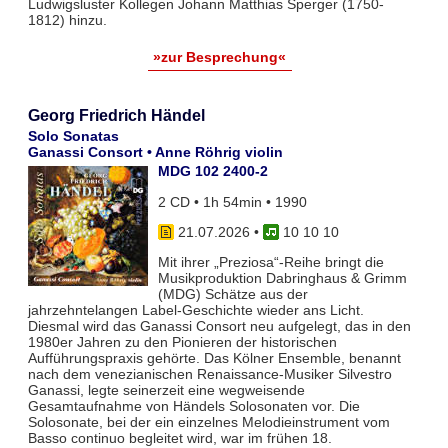
Ludwigsluster Kollegen Johann Matthias Sperger (1750-
1812) hinzu.
»zur Besprechung«
Georg Friedrich Händel
Solo Sonatas
Ganassi Consort • Anne Röhrig violin
MDG 102 2400-2
2 CD • 1h 54min • 1990
21.07.2026
•
10 10 10
Mit ihrer „Preziosa“-Reihe bringt die
Musikproduktion Dabringhaus & Grimm
(MDG) Schätze aus der
jahrzehntelangen Label-Geschichte wieder ans Licht.
Diesmal wird das Ganassi Consort neu aufgelegt, das in den
1980er Jahren zu den Pionieren der historischen
Aufführungspraxis gehörte. Das Kölner Ensemble, benannt
nach dem venezianischen Renaissance-Musiker Silvestro
Ganassi, legte seinerzeit eine wegweisende
Gesamtaufnahme von Händels Solosonaten vor. Die
Solosonate, bei der ein einzelnes Melodieinstrument vom
Basso continuo begleitet wird, war im frühen 18.