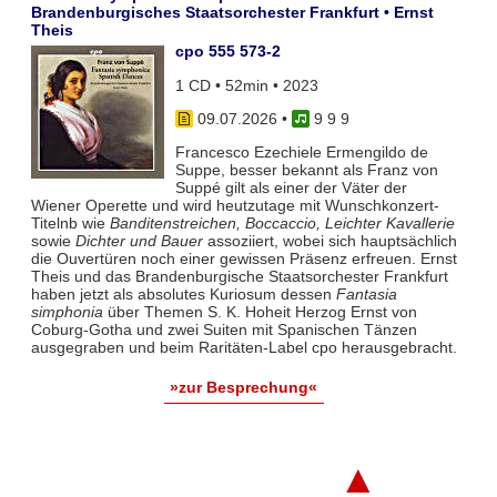
Brandenburgisches Staatsorchester Frankfurt • Ernst
Theis
cpo 555 573-2
1 CD • 52min • 2023
09.07.2026
•
9 9 9
Francesco Ezechiele Ermengildo de
Suppe, besser bekannt als Franz von
Suppé gilt als einer der Väter der
Wiener Operette und wird heutzutage mit Wunschkonzert-
Titelnb wie
Banditenstreichen, Boccaccio, Leichter Kavallerie
sowie
Dichter und Bauer
assoziiert, wobei sich hauptsächlich
die Ouvertüren noch einer gewissen Präsenz erfreuen. Ernst
Theis und das Brandenburgische Staatsorchester Frankfurt
haben jetzt als absolutes Kuriosum dessen
Fantasia
simphonia
über Themen S. K. Hoheit Herzog Ernst von
Coburg-Gotha und zwei Suiten mit Spanischen Tänzen
ausgegraben und beim Raritäten-Label cpo herausgebracht.
»zur Besprechung«
▲