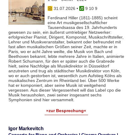
31.07.2026
•
9 10 9
Ferdinand Hiller (1811-1885) scheint
eine Art musikgesellschaftlicher
Tausendsassa des 19. Jahrhunderts
gewesen zu sein, ein äußerst umtriebiger Netzwerker:
erfolgreicher Pianist, Dirigent, Komponist, Musikschriftsteller,
Lehrer und Musikveranstalter, bekannt oder befreundet mit
fast allen musikalischen Größen seiner Zeit, machte er in
Paris, wo er acht Jahre weilte, die Musik von Bach und
Beethoven bekannt, lebte mehrere Jahre in Italien, animierte
Robert Schumann, für den er später auch die Grabrede
hielt, seine Nachfolge als Musikdirektor in Düsseldorf
anzutreten und trug als städtischer Musikdirektor von Köln,
wo er auch gestorben ist, wesentlich zum Aufstieg Kölns als
musikalisches Zentrum im Rheinland bei. Über 500 Werke
hat er komponiert, aber seine Musik ist weitgehend
vergessen. Aus dieser Vergessenheit will das Label cpo die
Musik herausholen, zwei seiner insgesamt sechs
Symphonien sind hier versammelt.
»zur Besprechung«
Igor Markevitch
Concerto for Piano and Orchestra | Cinema Overture |