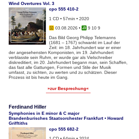
Wind Overtures Vol. 3
cpo 555 410-2
1 CD • 57min • 2020
03.08.2026
•
9 10 9
Das Bild Georg Philipp Telemanns
(1681 – 1767) schwankt im Lauf der
Zeit: im 18. Jahrhundert war er einer
der angesehensten Komponisten, im 19. Jahrhundert
verblasste sein Ruhm, er wurde gar als Vielschreiber
diskreditiert, im 20. Jahrhundert begann man, sein Schaffen,
das fast alle Gattungen, Formen und Stile der Musik
umfasst, zu sichten, zu werten und zu schätzen. Dieser
Prozess ist bis heute im Gang.
»zur Besprechung«
Ferdinand Hiller
Symphonies in E minor & C major
Brandenburisches Staatsorchester Frankfurt • Howard
Grifftiths
cpo 555 682-2
1 CD • 64min • 2024