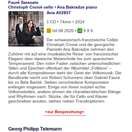
Fauré Sarasate
Christoph Croisé cello • Ana Bakradze piano
Avie AV2837
1 CD • 74min • 2024
04.08.2026
•
9 9 9
Der schweizerisch-französische Cellist
Christoph Croisé und die georgische
Pianistin Ana Bakradze nehmen den
Zuhörer mit auf eine musikalische Reise: von französischer
Eleganz über slawische Melancholie bis zum spanischen
Temperament. Den roten Faden zwischen unterschiedlichen
Stilen und Epochen offenbart der Albumtitel „Folklore“ –
durch alle Kompositionen weht der Geist der Volksmusik. Die
Bandbreite reicht von Robert Schumann über Gabriel Fauré
bis zu Béla Bartók. Sieben verschiedene Komponisten
erklingen insgesamt. Einige von ihnen nutzten echte
Volksmelodien; andere ahmen die charakteristischen Klänge
und Rhythmen nach. Stücke, die für Cello und Klavier
geschrieben wurden, stehen neben Transkriptionen.
»zur Besprechung«
Georg Philipp Telemann