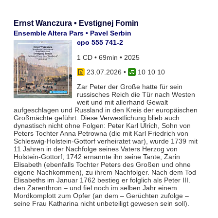
Ernst Wanczura • Evstignej Fomin
Ensemble Altera Pars • Pavel Serbin
cpo 555 741-2
1 CD • 69min • 2025
23.07.2026
•
10 10 10
Zar Peter der Große hatte für sein
russisches Reich die Tür nach Westen
weit und mit allerhand Gewalt
aufgeschlagen und Russland in den Kreis der europäischen
Großmächte geführt. Diese Verwestlichung blieb auch
dynastisch nicht ohne Folgen: Peter Karl Ulrich, Sohn von
Peters Tochter Anna Petrowna (die mit Karl Friedrich von
Schleswig-Holstein-Gottorf verheiratet war), wurde 1739 mit
11 Jahren in der Nachfolge seines Vaters Herzog von
Holstein-Gottorf; 1742 ernannte ihn seine Tante, Zarin
Elisabeth (ebenfalls Tochter Peters des Großen und ohne
eigene Nachkommen), zu ihrem Nachfolger. Nach dem Tod
Elisabeths im Januar 1762 bestieg er folglich als Peter III.
den Zarenthron – und fiel noch im selben Jahr einem
Mordkomplott zum Opfer (an dem – Gerüchten zufolge –
seine Frau Katharina nicht unbeteiligt gewesen sein soll).