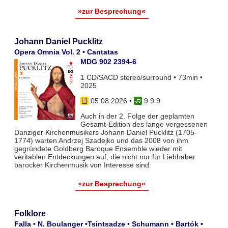
»zur Besprechung«
Johann Daniel Pucklitz
Opera Omnia Vol. 2 • Cantatas
MDG 902 2394-6
1 CD/SACD stereo/surround • 73min •
2025
05.08.2026
•
9 9 9
Auch in der 2. Folge der geplamten
Gesamt-Edition des lange vergessenen
Danziger Kirchenmusikers Johann Daniel Pucklitz (1705-
1774) warten Andrzej Szadejko und das 2008 von ihm
gegründete Goldberg Baroque Ensemble wieder mit
veritablen Entdeckungen auf, die nicht nur für Liebhaber
barocker Kirchenmusik von Interesse sind.
»zur Besprechung«
Folklore
Falla • N. Boulanger •Tsintsadze • Schumann • Bartók •