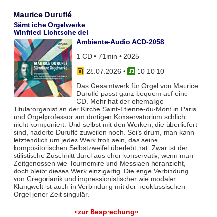
Maurice Duruflé
Sämtliche Orgelwerke
Winfried Lichtscheidel
Ambiente-Audio ACD-2058
1 CD • 71min • 2025
28.07.2026
•
10 10 10
Das Gesamtwerk für Orgel von Maurice
Duruflé passt ganz bequem auf eine
CD. Mehr hat der ehemalige
Titularorganist an der Kirche Saint-Etienne-du-Mont in Paris
und Orgelprofessor am dortigen Konservatorium schlicht
nicht komponiert. Und selbst mit den Werken, die überliefert
sind, haderte Duruflé zuweilen noch. Sei’s drum, man kann
letztendlich um jedes Werk froh sein, das seine
kompositorischen Selbstzweifel überlebt hat. Zwar ist der
stilistische Zuschnitt durchaus eher konservativ, wenn man
Zeitgenossen wie Tournemire und Messiaen heranzieht,
doch bleibt dieses Werk einzigartig. Die enge Verbindung
von Gregorianik und impressionistischer wie modaler
Klangwelt ist auch in Verbindung mit der neoklassischen
Orgel jener Zeit singulär.
»zur Besprechung«