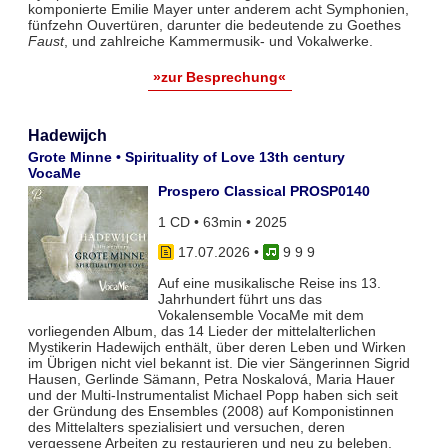
komponierte Emilie Mayer unter anderem acht Symphonien,
fünfzehn Ouvertüren, darunter die bedeutende zu Goethes
Faust
, und zahlreiche Kammermusik- und Vokalwerke.
»zur Besprechung«
Hadewijch
Grote Minne • Spirituality of Love 13th century
VocaMe
Prospero Classical PROSP0140
1 CD • 63min • 2025
17.07.2026
•
9 9 9
Auf eine musikalische Reise ins 13.
Jahrhundert führt uns das
Vokalensemble VocaMe mit dem
vorliegenden Album, das 14 Lieder der mittelalterlichen
Mystikerin Hadewijch enthält, über deren Leben und Wirken
im Übrigen nicht viel bekannt ist. Die vier Sängerinnen Sigrid
Hausen, Gerlinde Sämann, Petra Noskalová, Maria Hauer
und der Multi-Instrumentalist Michael Popp haben sich seit
der Gründung des Ensembles (2008) auf Komponistinnen
des Mittelalters spezialisiert und versuchen, deren
vergessene Arbeiten zu restaurieren und neu zu beleben.