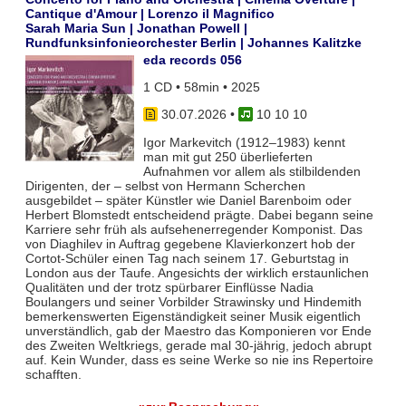
Cantique d'Amour | Lorenzo il Magnifico
Sarah Maria Sun | Jonathan Powell |
Rundfunksinfonieorchester Berlin | Johannes Kalitzke
eda records 056
1 CD • 58min • 2025
30.07.2026
•
10 10 10
Igor Markevitch (1912–1983) kennt
man mit gut 250 überlieferten
Aufnahmen vor allem als stilbildenden
Dirigenten, der – selbst von Hermann Scherchen
ausgebildet – später Künstler wie Daniel Barenboim oder
Herbert Blomstedt entscheidend prägte. Dabei begann seine
Karriere sehr früh als aufsehenerregender Komponist. Das
von Diaghilev in Auftrag gegebene Klavierkonzert hob der
Cortot-Schüler einen Tag nach seinem 17. Geburtstag in
London aus der Taufe. Angesichts der wirklich erstaunlichen
Qualitäten und der trotz spürbarer Einflüsse Nadia
Boulangers und seiner Vorbilder Strawinsky und Hindemith
bemerkenswerten Eigenständigkeit seiner Musik eigentlich
unverständlich, gab der Maestro das Komponieren vor Ende
des Zweiten Weltkriegs, gerade mal 30-jährig, jedoch abrupt
auf. Kein Wunder, dass es seine Werke so nie ins Repertoire
schafften.