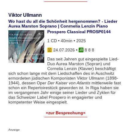
Viktor Ullmann
Wo hast du all die Schönheit hergenommen? - Lieder
Aurea Marston Soprano | Conrnelia Lenzin Piano
Prospero Classical PROSP0144
1 CD • 40min • 2025
24.07.2026
•
8 8 8
Das seit Jahren gut eingespielte Lied-
Duo Aurea Marston (Sopran) und
Cornelia Lenzin (Klavier) beschäftigt
sich schon lange mit dem Liedschaffen des in Auschwitz
ermordeten jüdischen Komponisten Viktor Ullmann (1898-
1944), dessen Oper
Der Kaiser von Atlantis
mittlerweile fast
schon ein Repertoirestück geworden ist. In Riga haben sie
im vergangenen Jahr einige seiner Lieder und Zyklen für
das Schweizer Label Prospero in engagierter und
kompetenter Weise eingespielt.
»zur Besprechung«
Anzeige