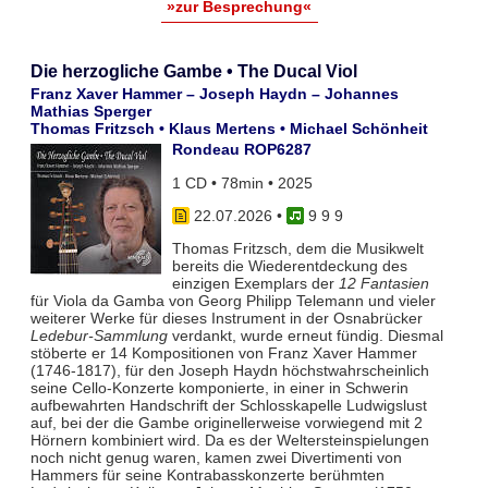
»zur Besprechung«
Die herzogliche Gambe • The Ducal Viol
Franz Xaver Hammer – Joseph Haydn – Johannes
Mathias Sperger
Thomas Fritzsch • Klaus Mertens • Michael Schönheit
Rondeau ROP6287
1 CD • 78min • 2025
22.07.2026
•
9 9 9
Thomas Fritzsch, dem die Musikwelt
bereits die Wiederentdeckung des
einzigen Exemplars der
12 Fantasien
für Viola da Gamba von Georg Philipp Telemann und vieler
weiterer Werke für dieses Instrument in der Osnabrücker
Ledebur-Sammlung
verdankt, wurde erneut fündig. Diesmal
stöberte er 14 Kompositionen von Franz Xaver Hammer
(1746-1817), für den Joseph Haydn höchstwahrscheinlich
seine Cello-Konzerte komponierte, in einer in Schwerin
aufbewahrten Handschrift der Schlosskapelle Ludwigslust
auf, bei der die Gambe originellerweise vorwiegend mit 2
Hörnern kombiniert wird. Da es der Weltersteinspielungen
noch nicht genug waren, kamen zwei Divertimenti von
Hammers für seine Kontrabasskonzerte berühmten