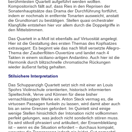
berühmtesten Quartett aufgeführt werden wollten.
Kompositorisch fällt auf, dass Ries in den Reprisen der
Sonatenhauptsätze das Drama der Durchführung fortführt,
indem er nochmals in entfernte Tonarten ausweicht, anstatt
die Grundtonart zu bestätigen. Stellen quasi orchestraler
Klangfülle entstehen hier vor allem durch die Doppelgriffe in
den Mittelstimmen.
Das Quartett in a-Moll ist ebenfalls auf Virtuosität angelegt.
Hier ist die Gestaltung des ersten Themas des Kopfsatzes
extravagant: Es beginnt wie das nach Moll versetzte Allegro-
Thema der
Zauberflöten
-Ouvertüre und landet nach 4
Takten in einem siciliano-artigen Andantino. Auch hier ist die
Harmonik durch blitzschnelle chromatische Rückungen
wieder äußerst farbig gehalten.
Stilsichere Interpretation
Das Schuppanzigh Quartett setzt sich mit einer an Louis
Spohrs Violinschule orientierten, historisch informierten
Spieltechnik, Verve und Können für diese bisher
vernachlässigten Werke ein. Anton Steck vermag es, die
virtuosen Passagen funkeln zu lassen, wird damit aber auch
bis an seine Grenzen gefordert. Im Quintett sind einige
wenige Stellen hinsichtlich der Intonation nicht vollkommen
perfekt gelungen, was jedoch nicht sonderlich stören muss.
Es wird stilvoll phrasiert und artikuliert, der Ensembleklang
ist – wenn es die Situation erfordert – durchaus kompakt,
worunter die Transparenz jedoch nie leidet. Gut gemacht!