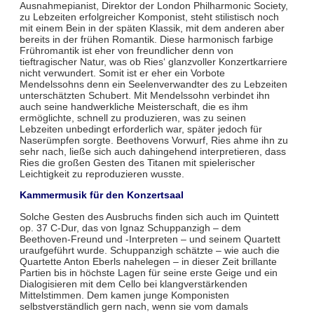
Ausnahmepianist, Direktor der London Philharmonic Society,
zu Lebzeiten erfolgreicher Komponist, steht stilistisch noch
mit einem Bein in der späten Klassik, mit dem anderen aber
bereits in der frühen Romantik. Diese harmonisch farbige
Frühromantik ist eher von freundlicher denn von
tieftragischer Natur, was ob Ries‘ glanzvoller Konzertkarriere
nicht verwundert. Somit ist er eher ein Vorbote
Mendelssohns denn ein Seelenverwandter des zu Lebzeiten
unterschätzten Schubert. Mit Mendelssohn verbindet ihn
auch seine handwerkliche Meisterschaft, die es ihm
ermöglichte, schnell zu produzieren, was zu seinen
Lebzeiten unbedingt erforderlich war, später jedoch für
Naserümpfen sorgte. Beethovens Vorwurf, Ries ahme ihn zu
sehr nach, ließe sich auch dahingehend interpretieren, dass
Ries die großen Gesten des Titanen mit spielerischer
Leichtigkeit zu reproduzieren wusste.
Kammermusik für den Konzertsaal
Solche Gesten des Ausbruchs finden sich auch im Quintett
op. 37 C-Dur, das von Ignaz Schuppanzigh – dem
Beethoven-Freund und -Interpreten – und seinem Quartett
uraufgeführt wurde. Schuppanzigh schätzte – wie auch die
Quartette Anton Eberls nahelegen – in dieser Zeit brillante
Partien bis in höchste Lagen für seine erste Geige und ein
Dialogisieren mit dem Cello bei klangverstärkenden
Mittelstimmen. Dem kamen junge Komponisten
selbstverständlich gern nach, wenn sie vom damals