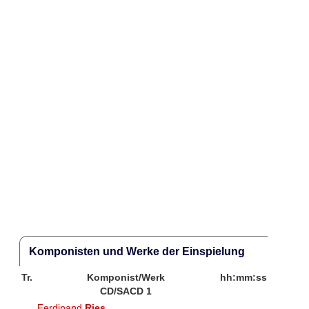
Komponisten und Werke der Einspielung
Tr.
Komponist/Werk
hh:mm:ss
CD/SACD 1
Ferdinand
Ries