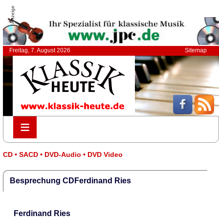
Anzeige
Freitag, 7. August 2026
Sitemap
≡
≡
CD • SACD • DVD-Audio • DVD Video
Besprechung CDFerdinand Ries
Ferdinand Ries