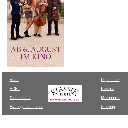
About
Impressum
AGBs
Kontakt
Datenschutz
Mediadaten
Haftungsausschluss
Sitemap