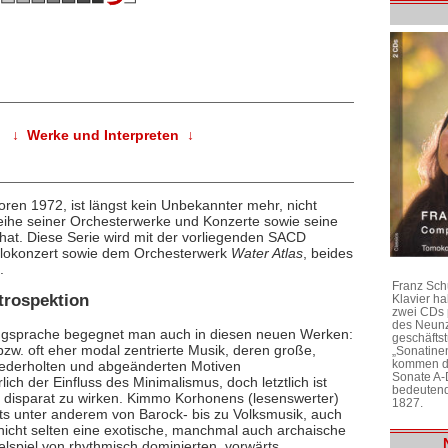
↓ Werke und Interpreten ↓
ren 1972, ist längst kein Unbekannter mehr, nicht
 Reihe seiner Orchesterwerke und Konzerte sowie seine
hat. Diese Serie wird mit der vorliegenden SACD
ellokonzert sowie dem Orchesterwerk
Water Atlas
, beides
.
Franz Sch
trospektion
Klavier h
zwei CDs 
des Neunz
ngsprache begegnet man auch in diesen neuen Werken:
geschäftst
l bzw. oft eher modal zentrierte Musik, deren große,
„Sonatine
kommen di
wiederholten und abgeänderten Motiven
Sonate A-
ich der Einfluss des Minimalismus, doch letztlich ist
bedeutend
e disparat zu wirken. Kimmo Korhonens (lesenswerter)
1827.
erts unter anderem von Barock- bis zu Volksmusik, auch
 nicht selten eine exotische, manchmal auch archaische
elspiel von rhythmisch dominierten, vorwärts