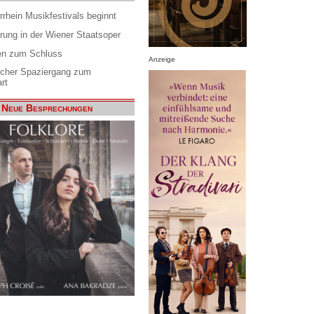
rrhein Musikfestivals beginnt
rung in der Wiener Staatsoper
en zum Schluss
Anzeige
scher Spaziergang zum
rt
Neue Besprechungen