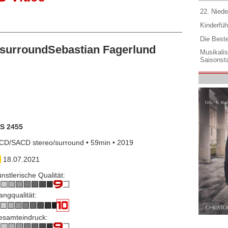
22. Niede
Kinderfüh
Die Best
surroundSebastian Fagerlund
Musikali
Saisonsta
IS 2455
CD/SACD stereo/surround • 59min • 2019
18.07.2021
nstlerische Qualität:
angqualität:
esamteindruck: