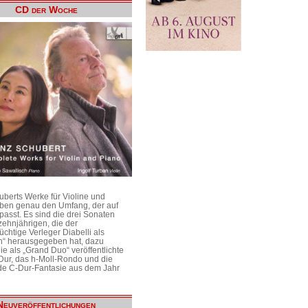
CD der Woche
uberts Werke für Violine und
aben genau den Umfang, der auf
passt. Es sind die drei Sonaten
ehnjährigen, die der
üchtige Verleger Diabelli als
n“ herausgegeben hat, dazu
e als „Grand Duo“ veröffentlichte
Dur, das h-Moll-Rondo und die
e C-Dur-Fantasie aus dem Jahr
Neuveröffentlichungen