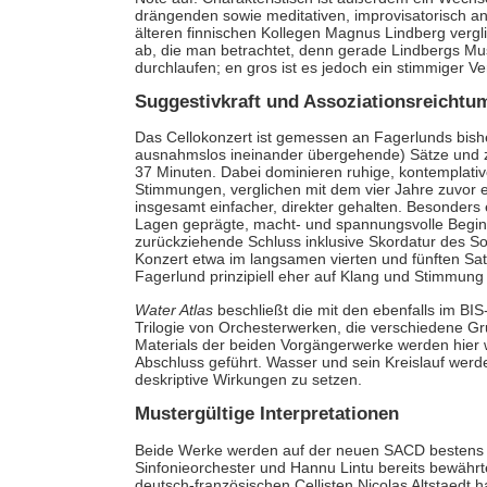
drängenden sowie meditativen, improvisatorisch 
älteren finnischen Kollegen Magnus Lindberg vergl
ab, die man betrachtet, denn gerade Lindbergs Mus
durchlaufen; en gros ist es jedoch ein stimmiger Ve
Suggestivkraft und Assoziationsreichtu
Das Cellokonzert ist gemessen an Fagerlunds bishe
ausnahmslos ineinander übergehende) Sätze und z
37 Minuten. Dabei dominieren ruhige, kontemplativ
Stimmungen, verglichen mit dem vier Jahre zuvor
insgesamt einfacher, direkter gehalten. Besonders e
Lagen geprägte, macht- und spannungsvolle Beginn 
zurückziehende Schluss inklusive Skordatur des So
Konzert etwa im langsamen vierten und fünften Sat
Fagerlund prinzipiell eher auf Klang und Stimmung
Water Atlas
beschließt die mit den ebenfalls im BI
Trilogie von Orchesterwerken, die verschiedene Gru
Materials der beiden Vorgängerwerke werden hier 
Abschluss geführt. Wasser und sein Kreislauf werd
deskriptive Wirkungen zu setzen.
Mustergültige Interpretationen
Beide Werke werden auf der neuen SACD bestens p
Sinfonieorchester und Hannu Lintu bereits bewährt
deutsch-französischen Cellisten Nicolas Altstaedt