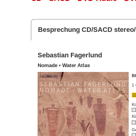
Besprechung CD/SACD stereo/
Sebastian Fagerlund
Nomade • Water Atlas
B
1 
Kü
Kl
G