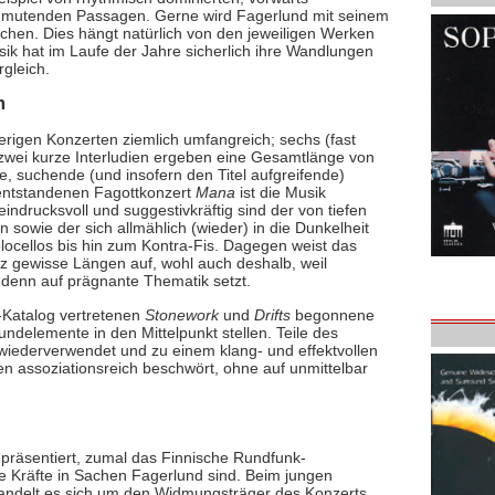
anmutenden Passagen. Gerne wird Fagerlund mit seinem
ichen. Dies hängt natürlich von den jeweiligen Werken
ik hat im Laufe der Jahre sicherlich ihre Wandlungen
rgleich.
m
rigen Konzerten ziemlich umfangreich; sechs (fast
wei kurze Interludien ergeben eine Gesamtlänge von
e, suchende (und insofern den Titel aufgreifende)
 entstandenen Fagottkonzert
Mana
ist die Musik
indrucksvoll und suggestivkräftig sind der von tiefen
sowie der sich allmählich (wieder) in die Dunkelheit
locellos bis hin zum Kontra-Fis. Dagegen weist das
z gewisse Längen auf, wohl auch deshalb, weil
 denn auf prägnante Thematik setzt.
S-Katalog vertretenen
Stonework
und
Drifts
begonnene
ndelemente in den Mittelpunkt stellen. Teile des
wiederverwendet und zu einem klang- und effektvollen
en assoziationsreich beschwört, ohne auf unmittelbar
räsentiert, zumal das Finnische Rundfunk-
e Kräfte in Sachen Fagerlund sind. Beim jungen
 handelt es sich um den Widmungsträger des Konzerts,