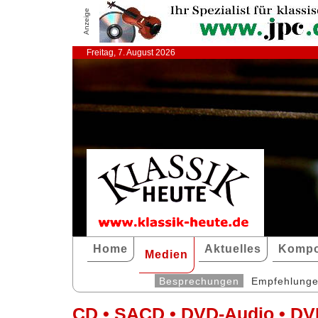
Anzeige
Freitag, 7. August 2026
Home
Aktuelles
Kompo
Medien
Besprechungen
Empfehlung
CD • SACD • DVD-Audio • DV