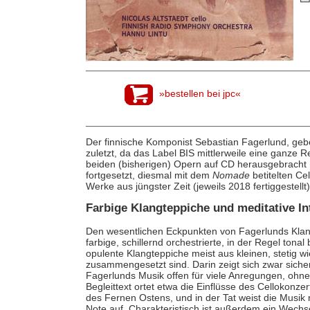
»bestellen bei jpc«
Der finnische Komponist Sebastian Fagerlund, gebo
zuletzt, da das Label BIS mittlerweile eine ganze
beiden (bisherigen) Opern auf CD herausgebracht 
fortgesetzt, diesmal mit dem
Nomade
betitelten C
Werke aus jüngster Zeit (jeweils 2018 fertiggestellt)
Farbige Klangteppiche und meditative In
Den wesentlichen Eckpunkten von Fagerlunds Kla
farbige, schillernd orchestrierte, in der Regel tona
opulente Klangteppiche meist aus kleinen, stetig 
zusammengesetzt sind. Darin zeigt sich zwar sicherl
Fagerlunds Musik offen für viele Anregungen, ohn
Begleittext ortet etwa die Einflüsse des Cellokonz
des Fernen Ostens, und in der Tat weist die Musik
Note auf. Charakteristisch ist außerdem ein Wechs