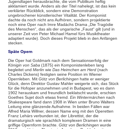
Jugendtagen
herausbrachte, die vom Publikum heftig
akklamiert wurde. Anders als der Titel nahelegt, ist das kein
verklärter Rückblick, sondern eine Demonstration
ungebrochener künstlerischer Vitalität. Der Komponist
dachte da noch nicht ans Aufhören, sondern projektierte
noch eine Oper nach Imre Madáchs Drama „Die Tragödie
des Menschen“, das als der ungarische „Faust“ gilt (und in
unserer Zeit von Peter Michael Hamel fürs Musiktheater
adaptiert wurde). Doch dieses Projekt blieb in den Anfängen
stecken.
Späte Opern
Die Oper hat Goldmark nach dem Sensationserfolg der
Königin von Saba
(1875) ein Komponistenleben lang
begleitet und
Merlin
wie
Das Heimchen am Herd
(nach
Charles Dickens) festigten seine Position im Wiener
Opernleben. Mit
Götz von Berlichingen
hatte er weniger
Glück, denn Direktor Gustav Mahler weigerte sich, das Stück
für die Hofoper anzunehmen und in Budapest, wo es dann
1902 herauskam und freundlich beklatscht wurde, erschien
Goethes Sujet doch etwas fremd.
Ein Wintermärchen
nach
Shakespeare fand dann 1908 in Wien unter Bruno Walters
Leitung eine glänzende Aufnahme. In beiden Fällen war
Alfred Maria Willner, dessen Name eng mit den Operetten
Franz Lehárs verbunden ist, der Librettist, der die
dramaturgisch wie sprachlich komplexen Dramen in eine
griffige Opernform brachte.
Götz von Berlichingen
wurde