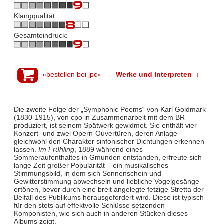
Klangqualität:
Gesamteindruck:
»bestellen bei jpc«
↓ Werke und Interpreten ↓
Die zweite Folge der „Symphonic Poems“ von Karl Goldmark
(1830-1915), von cpo in Zusammenarbeit mit dem BR
produziert, ist seinem Spätwerk gewidmet. Sie enthält vier
Konzert- und zwei Opern-Ouvertüren, deren Anlage
gleichwohl den Charakter sinfonischer Dichtungen erkennen
lassen.
Im Frühling
, 1889 während eines
Sommeraufenthaltes in Gmunden entstanden, erfreute sich
lange Zeit großer Popularität – ein musikalisches
Stimmungsbild, in dem sich Sonnenschein und
Gewitterstimmung abwechseln und liebliche Vogelgesänge
ertönen, bevor durch eine breit angelegte fetzige Stretta der
Beifall des Publikums herausgefordert wird. Diese ist typisch
für den stets auf effektvolle Schlüsse setzenden
Komponisten, wie sich auch in anderen Stücken dieses
Albums zeigt.