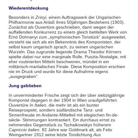
Wiederentdeckung
Besonders in
Zrinyi,
einem Auftragswerk der Ungarischen
Philharmonie aus Anlaß ihres 50jährigen Bestehens (1903).
Zunächst als Ouvertüre geschrieben, dann wegen der
auffallenden Konkurrenz zu einem gleich betitelten Werk von
Ernö Dohnanyi zum „symphonischen Tonstück“ ausgeweitet,
versteht sie sich als ein Bekenntnis des Komponisten, der
selbst kaum ungarisch sprach, zu seinen ungarischen
Wurzeln. Das zugrunde liegende Drama Theodor Körners
spielte dabei nur eine marginale Rolle. Puszta-Nostalgie, mit
eher routinierten Mitteln beschworen, mündet in ein
militärisch-martialisches Finale. Diese Komposition erschien
nie im Druck und wurde für diese Aufnahme eigens
„ausgegraben“.
Jung geblieben
In unverminderter Frische zeigt sich der über siebzigjährige
Komponist dagegen in der 1904 in Wien uraufgeführten
Ouvertüre
In Italien
, die mehr ist als ein bunter
Reiseprospekt, sondern südländische Tanz- und
Sinnenfreude im Andante-Mittelteil mit elegischen fin-de-
siècle- Stimmungen kontrastiert. Ein durchaus ernst zu
nehmendes Gegenstück zu Tschaikowskys früherem
Capriccio italien
. 82 Jahre war Goldmark alt, als Felix
Weingartner 1912 seine letzte Tondichtung
Aus