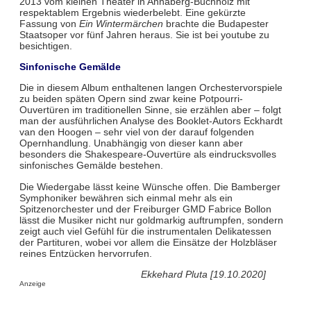
2013 vom kleinen Theater in Annaberg-Buchholz mit
respektablem Ergebnis wiederbelebt. Eine gekürzte
Fassung von
Ein Wintermärchen
brachte die Budapester
Staatsoper vor fünf Jahren heraus. Sie ist bei youtube zu
besichtigen.
Sinfonische Gemälde
Die in diesem Album enthaltenen langen Orchestervorspiele
zu beiden späten Opern sind zwar keine Potpourri-
Ouvertüren im traditionellen Sinne, sie erzählen aber – folgt
man der ausführlichen Analyse des Booklet-Autors Eckhardt
van den Hoogen – sehr viel von der darauf folgenden
Opernhandlung. Unabhängig von dieser kann aber
besonders die Shakespeare-Ouvertüre als eindrucksvolles
sinfonisches Gemälde bestehen.
Die Wiedergabe lässt keine Wünsche offen. Die Bamberger
Symphoniker bewähren sich einmal mehr als ein
Spitzenorchester und der Freiburger GMD Fabrice Bollon
lässt die Musiker nicht nur goldmarkig auftrumpfen, sondern
zeigt auch viel Gefühl für die instrumentalen Delikatessen
der Partituren, wobei vor allem die Einsätze der Holzbläser
reines Entzücken hervorrufen.
Ekkehard Pluta [19.10.2020]
Anzeige