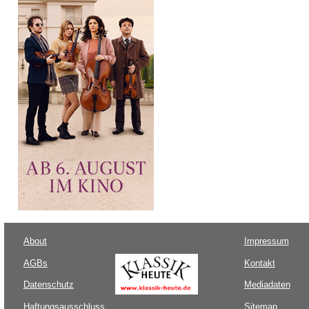
About
Impressum
AGBs
Kontakt
Datenschutz
Mediadaten
Haftungsausschluss
Sitemap