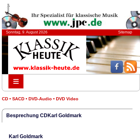
Anzeige
Sonntag, 9. August 2026
Sitemap
≡
≡
CD • SACD • DVD-Audio • DVD Video
Besprechung CDKarl Goldmark
Karl Goldmark