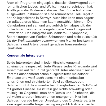
Arter ein Programm eingespielt, das sich überwiegend dem
romantischen Liebes- und Weltschmerz verschrieben hat,
Ausflüge in die Moderne inklusive. Das für die Aufnahme
ausgewählte Instrument ist eine romantische Goll-Orgel in
der Kollegienkirche in Schwyz. Auch hier kann man sagen:
ein adäquateres hätte man kaum auswählen können. Die
Klangfarben sind satt und unglaublich fein abgestuft, der
tontechnisch wunderbar eingefangene Sound insgesamt
umwerfend. Das Adagietto aus Mahlers 5. Symphonie,
Bearbeitungen von Werken Schumanns und nicht zuletzt
Ich
bin der Welt abhanden gekommen
von Mahler besitzen in
Baltruschs und Arters Lesart geradezu transzendente
Qualitäten.
Kongeniale Interpreten
Beide Interpreten sind in jeder Hinsicht kongenial
aufeinander eingespielt. Jede Phrase, jedes Ritardando wird
zusammen auf den Punkt gebracht. Arter absolviert seinen
Part mit ausnehmend schön ausgestalteter melodiöser
Emphase und weiß auch sonst mit einem unfassbar
tonschönen und strukturierten Spiel zu überzeugen.
Baltrusch nutzt die romantischen Klangfarben der Goll-Orgel
mit großer Finesse. Da ist rein gar nichts schwülstig oder
mulmig, im Gegenteil, man hört Details und Feinheiten, die
bei vielen anderen Instrumenten untergehen. Hier hat
Baltrusch gerade bei der Umsetzung des Orchesterparts in
eine orgelgemäße Registrierung unglaublich differenzierte