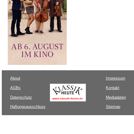
About
Impressum
AGBs
Kontakt
Datenschutz
Mediadaten
Haftungsausschluss
Sitemap