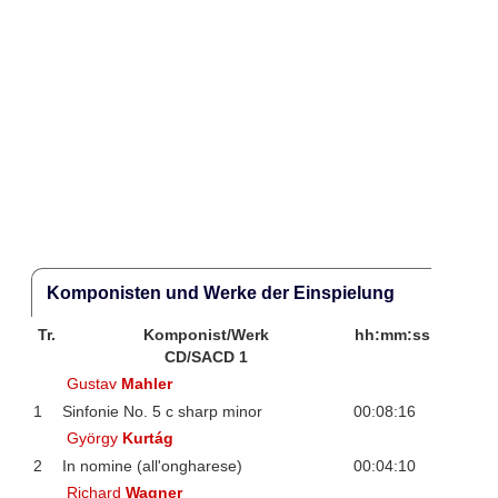
Komponisten und Werke der Einspielung
Tr.
Komponist/Werk
hh:mm:ss
CD/SACD 1
Gustav
Mahler
1
Sinfonie No. 5 c sharp minor
00:08:16
György
Kurtág
2
In nomine (all'ongharese)
00:04:10
Richard
Wagner