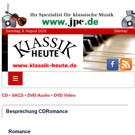
Anzeige
Samstag, 8. August 2026
Sitemap
≡
≡
CD • SACD • DVD-Audio • DVD Video
Besprechung CDRomance
Romance