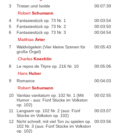
3
Tristan und Isolde
00:07:39
Robert
Schumann
4
Fantasiestück op. 73 Nr. 1
00:03:54
5
Fantasiestück op. 73 Nr. 2
00:03:50
6
Fantasiestück op. 73 Nr. 3
00:04:54
Matthias
Arter
7
Waldvögelein (Vier kleine Szenen für
00:05:43
große Orgel)
Charles
Koechlin
8
Le repos de Tityre op. 216 Nr. 10
00:05:06
Hans
Huber
9
Romance
00:04:03
Robert
Schumann
10
Vanitas vanitatum op. 102 Nr. 1 (Mit
00:02:55
Humor - aus: Fünf Stücke im Volkston
op. 102)
11
Langsam op. 102 Nr. 2 (aus: Fünf
00:03:07
Stücke im Volkston op. 102)
12
Nicht schnell, mit viel Ton zu spielen op.
00:03:56
102 Nr. 3 (aus: Fünf Stücke im Volkston
op. 102)