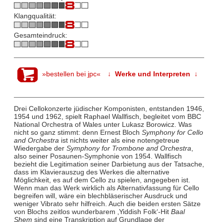
Klangqualität:
Gesamteindruck:
»bestellen bei jpc«
↓ Werke und Interpreten ↓
Drei Cellokonzerte jüdischer Komponisten, entstanden 1946,
1954 und 1962, spielt Raphael Wallfisch, begleitet vom BBC
National Orchestra of Wales unter Lukasz Borowicz. Was
nicht so ganz stimmt: denn Ernest Bloch
Symphony for Cello
and Orchestra
ist nichts weiter als eine notengetreue
Wiedergabe der
Symphony for Trombone and Orchestra
,
also seiner Posaunen-Symphonie von 1954. Wallfisch
bezieht die Legitimation seiner Darbietung aus der Tatsache,
dass im Klavierauszug des Werkes die alternative
Möglichkeit, es auf dem Cello zu spielen, angegeben ist.
Wenn man das Werk wirklich als Alternativfassung für Cello
begreifen will, wäre ein blechbläserischer Ausdruck und
weniger Vibrato sehr hilfreich. Auch die beiden ersten Sätze
von Blochs zeitlos wunderbarem ‚Yiddish Folk‘-Hit
Baal
Shem
sind eine Transkription auf Grundlage der