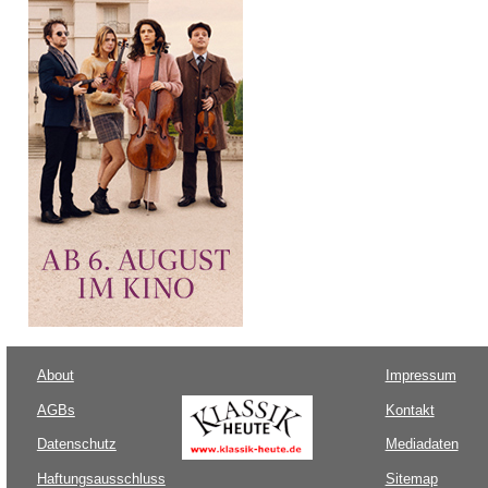
About
Impressum
AGBs
Kontakt
Datenschutz
Mediadaten
Haftungsausschluss
Sitemap