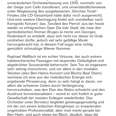
unveränderten Orchesterfassung von 1939, nunmehr von
der Geige zum Cello transferiert, und unverständlicherweise
unter Weglassung des ausgelassenen ‚Simchas Torah‘-
Finales (die CD-Gesamtzeit hätte dafür noch ausgereicht).
Und eine weitere Übertragung findet sich unmittelbar nach
Korngolds Konzert: das ‚Tanzlied des Pierrot‘ aus der heute
wieder so erfolgreichen Oper
Die tote Stadt,
die zwar den
symbolistischen Roman
Bruges la morte
von Georges
Rodenbach so entstellt, dass sich nicht nur dieser im Grab
umdrehen dürfte, jedoch viel sehr gefällige Musik
hervorgebracht hat, in diesem Fall sogar eine richtig
gemütlich schmalzige Wiener Nummer.
Raphael Wallfisch ist ein echter Virtuose, der auch extrem
halsbrecherische Passagen mit stupender Geläufigkeit und
abgebrühter Souveränität beherrscht. Sein Ton ist insgesamt
sehr sehnig monochrom, und vor allem in den modalen
Stücken (also Ben-Haims Konzert und Blochs
Baal Shem
)
vermisse ich eine aus der melodischen Energie sich
ergebende Phrasierung, denn zu sehr hängt er daran, vor
allem die schweren Zeiten durch Verlängerung
hervorzuheben, was den Elan des Melos schwächt und den
Ausdruck konventionalisiert – womit er sich freilich in guter
Gesellschaft der meisten Kollegen wiederfindet. Das
Orchester unter Borowicz begleitet geistesgegenwärtig und
mit der von einem britischen Klangkörper zu erwartenden
ungetrübten Professionalität, aber man merkt gerade bei
Ben-Haim, und auch etwas bei Bloch, deutlich, dass die