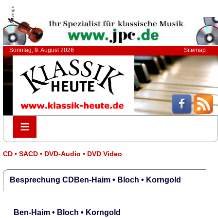
Anzeige
Sonntag, 9. August 2026
Sitemap
≡
≡
CD • SACD • DVD-Audio • DVD Video
Besprechung CDBen-Haim • Bloch • Korngold
Ben-Haim • Bloch • Korngold