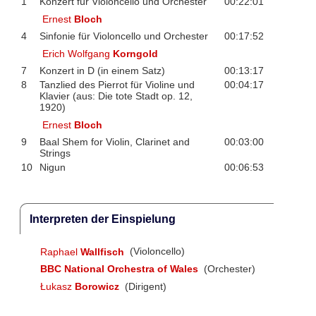
1
Konzert für Violoncello und Orchester
00:22:01
Ernest
Bloch
4
Sinfonie für Violoncello und Orchester
00:17:52
Erich Wolfgang
Korngold
7
Konzert in D (in einem Satz)
00:13:17
8
Tanzlied des Pierrot für Violine und
00:04:17
Klavier (aus: Die tote Stadt op. 12,
1920)
Ernest
Bloch
9
Baal Shem for Violin, Clarinet and
00:03:00
Strings
10
Nigun
00:06:53
Interpreten der Einspielung
Raphael
Wallfisch
(Violoncello)
BBC National Orchestra of Wales
(Orchester)
Łukasz
Borowicz
(Dirigent)