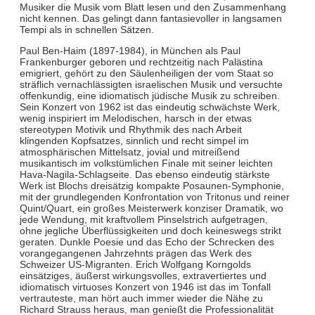
Musiker die Musik vom Blatt lesen und den Zusammenhang
nicht kennen. Das gelingt dann fantasievoller in langsamen
Tempi als in schnellen Sätzen.
Paul Ben-Haim (1897-1984), in München als Paul
Frankenburger geboren und rechtzeitig nach Palästina
emigriert, gehört zu den Säulenheiligen der vom Staat so
sträflich vernachlässigten israelischen Musik und versuchte
offenkundig, eine idiomatisch jüdische Musik zu schreiben.
Sein Konzert von 1962 ist das eindeutig schwächste Werk,
wenig inspiriert im Melodischen, harsch in der etwas
stereotypen Motivik und Rhythmik des nach Arbeit
klingenden Kopfsatzes, sinnlich und recht simpel im
atmosphärischen Mittelsatz, jovial und mitreißend
musikantisch im volkstümlichen Finale mit seiner leichten
Hava-Nagila-Schlagseite. Das ebenso eindeutig stärkste
Werk ist Blochs dreisätzig kompakte Posaunen-Symphonie,
mit der grundlegenden Konfrontation von Tritonus und reiner
Quint/Quart, ein großes Meisterwerk konziser Dramatik, wo
jede Wendung, mit kraftvollem Pinselstrich aufgetragen,
ohne jegliche Überflüssigkeiten und doch keineswegs strikt
geraten. Dunkle Poesie und das Echo der Schrecken des
vorangegangenen Jahrzehnts prägen das Werk des
Schweizer US-Migranten. Erich Wolfgang Korngolds
einsätziges, äußerst wirkungsvolles, extravertiertes und
idiomatisch virtuoses Konzert von 1946 ist das im Tonfall
vertrauteste, man hört auch immer wieder die Nähe zu
Richard Strauss heraus, man genießt die Professionalität