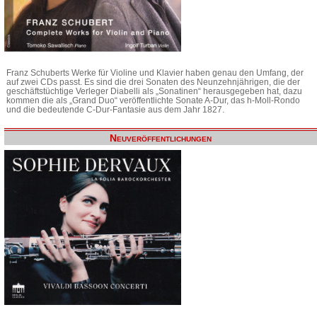
Franz Schuberts Werke für Violine und Klavier haben genau den Umfang, der
auf zwei CDs passt. Es sind die drei Sonaten des Neunzehnjährigen, die der
geschäftstüchtige Verleger Diabelli als „Sonatinen“ herausgegeben hat, dazu
kommen die als „Grand Duo“ veröffentlichte Sonate A-Dur, das h-Moll-Rondo
und die bedeutende C-Dur-Fantasie aus dem Jahr 1827.
Neuveröffentlichungen