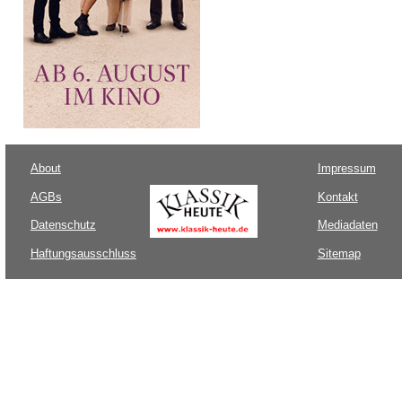
About
Impressum
AGBs
Kontakt
Datenschutz
Mediadaten
Haftungsausschluss
Sitemap