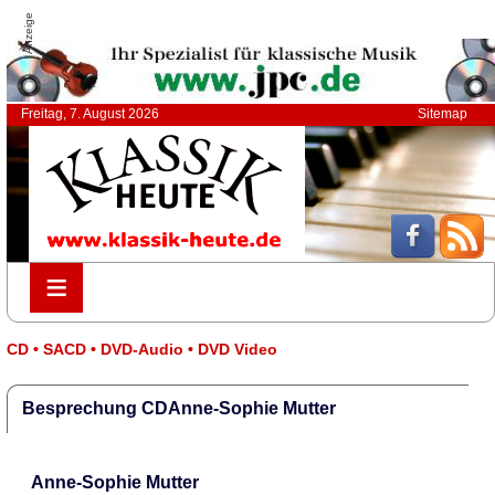
Anzeige
Freitag, 7. August 2026
Sitemap
≡
≡
CD • SACD • DVD-Audio • DVD Video
Besprechung CDAnne-Sophie Mutter
Anne-Sophie Mutter