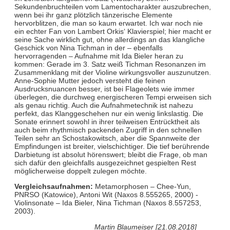
Sekundenbruchteilen vom Lamentocharakter auszubrechen,
wenn bei ihr ganz plötzlich tänzerische Elemente
hervorblitzen, die man so kaum erwartet. Ich war noch nie
ein echter Fan von Lambert Orkis‘ Klavierspiel; hier macht er
seine Sache wirklich gut, ohne allerdings an das klangliche
Geschick von Nina Tichman in der – ebenfalls
hervorragenden – Aufnahme mit Ida Bieler heran zu
kommen: Gerade im 3. Satz weiß Tichman Resonanzen im
Zusammenklang mit der Violine wirkungsvoller auszunutzen.
Anne-Sophie Mutter jedoch versteht die feinen
Ausdrucksnuancen besser, ist bei Flageolets wie immer
überlegen, die durchweg energischeren Tempi erweisen sich
als genau richtig. Auch die Aufnahmetechnik ist nahezu
perfekt, das Klanggeschehen nur ein wenig linkslastig. Die
Sonate erinnert sowohl in ihrer teilweisen Entrücktheit als
auch beim rhythmisch packenden Zugriff in den schnellen
Teilen sehr an Schostakowitsch, aber die Spannweite der
Empfindungen ist breiter, vielschichtiger. Die tief berührende
Darbietung ist absolut hörenswert; bleibt die Frage, ob man
sich dafür den gleichfalls ausgezeichnet gespielten Rest
möglicherweise doppelt zulegen möchte.
Vergleichsaufnahmen:
Metamorphosen – Chee-Yun,
PNRSO (Katowice), Antoni Wit (Naxos 8.555265, 2000) -
Violinsonate – Ida Bieler, Nina Tichman (Naxos 8.557253,
2003).
Martin Blaumeiser [21.08.2018]