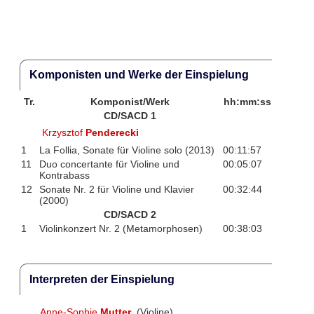
Komponisten und Werke der Einspielung
Tr.
Komponist/Werk
hh:mm:ss
CD/SACD 1
Krzysztof
Penderecki
1
La Follia, Sonate für Violine solo (2013)
00:11:57
11
Duo concertante für Violine und
00:05:07
Kontrabass
12
Sonate Nr. 2 für Violine und Klavier
00:32:44
(2000)
CD/SACD 2
1
Violinkonzert Nr. 2 (Metamorphosen)
00:38:03
Interpreten der Einspielung
Anne-Sophie
Mutter
(Violine)