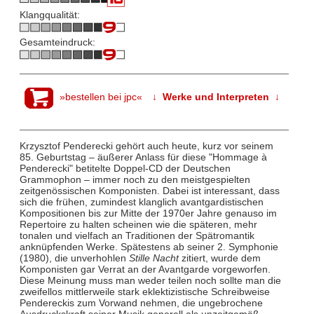
Klangqualität:
Gesamteindruck:
»bestellen bei jpc«
↓ Werke und Interpreten ↓
Krzysztof Penderecki gehört auch heute, kurz vor seinem
85. Geburtstag – äußerer Anlass für diese "Hommage à
Penderecki" betitelte Doppel-CD der Deutschen
Grammophon – immer noch zu den meistgespielten
zeitgenössischen Komponisten. Dabei ist interessant, dass
sich die frühen, zumindest klanglich avantgardistischen
Kompositionen bis zur Mitte der 1970er Jahre genauso im
Repertoire zu halten scheinen wie die späteren, mehr
tonalen und vielfach an Traditionen der Spätromantik
anknüpfenden Werke. Spätestens ab seiner 2. Symphonie
(1980), die unverhohlen
Stille Nacht
zitiert, wurde dem
Komponisten gar Verrat an der Avantgarde vorgeworfen.
Diese Meinung muss man weder teilen noch sollte man die
zweifellos mittlerweile stark eklektizistische Schreibweise
Pendereckis zum Vorwand nehmen, die ungebrochene