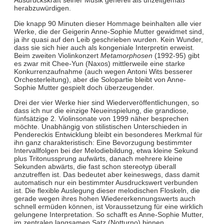
Ausdruckskraft seiner Musik generell als unzeitgemäß
herabzuwürdigen.
Die knapp 90 Minuten dieser Hommage beinhalten alle vier
Werke, die der Geigerin Anne-Sophie Mutter gewidmet sind,
ja ihr quasi auf den Leib geschrieben wurden. Kein Wunder,
dass sie sich hier auch als kongeniale Interpretin erweist.
Beim zweiten Violinkonzert
Metamorphosen
(1992-95) gibt
es zwar mit Chee-Yun (Naxos) mittlerweile eine starke
Konkurrenzaufnahme (auch wegen Antoni Wits besserer
Orchesterleitung), aber die Solopartie bleibt von Anne-
Sophie Mutter gespielt doch überzeugender.
Drei der vier Werke hier sind Wiederveröffentlichungen, so
dass ich nur die einzige Neueinspielung, die grandiose,
fünfsätzige 2. Violinsonate von 1999 näher besprechen
möchte. Unabhängig von stilistischen Unterschieden in
Pendereckis Entwicklung bleibt ein besonderes Merkmal für
ihn ganz charakteristisch: Eine Bevorzugung bestimmter
Intervallfolgen bei der Melodiebildung, etwa kleine Sekund
plus Tritonussprung aufwärts, danach mehrere kleine
Sekunden abwärts, die fast schon stereotyp überall
anzutreffen ist. Das bedeutet aber keineswegs, dass damit
automatisch nur ein bestimmter Ausdruckswert verbunden
ist. Die flexible Auslegung dieser melodischen Floskeln, die
gerade wegen ihres hohen Wiedererkennungswerts auch
schnell ermüden können, ist Voraussetzung für eine wirklich
gelungene Interpretation. So schafft es Anne-Sophie Mutter,
im zentralen langsamen Satz (Notturno) binnen