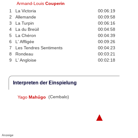
Armand-Louis
Couperin
1
La Victoria
00:06:19
2
Allemande
00:09:58
3
La Turpin
00:06:16
4
La du Breüil
00:04:58
5
La Chéron
00:04:39
6
L' Affligée
00:09:26
7
Les Tendres Sentiments
00:04:23
8
Rondeau
00:03:21
9
L' Angloise
00:02:18
Interpreten der Einspielung
Yago
Mahúgo
(Cembalo)
▲
Anzeige