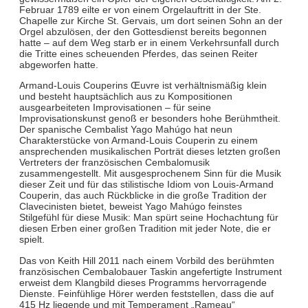
Februar 1789 eilte er von einem Orgelauftritt in der Ste.
Chapelle zur Kirche St. Gervais, um dort seinen Sohn an der
Orgel abzulösen, der den Gottesdienst bereits begonnen
hatte – auf dem Weg starb er in einem Verkehrsunfall durch
die Tritte eines scheuenden Pferdes, das seinen Reiter
abgeworfen hatte.
Armand-Louis Couperins Œuvre ist verhältnismäßig klein
und besteht hauptsächlich aus zu Kompositionen
ausgearbeiteten Improvisationen – für seine
Improvisationskunst genoß er besonders hohe Berühmtheit.
Der spanische Cembalist Yago Mahúgo hat neun
Charakterstücke von Armand-Louis Couperin zu einem
ansprechenden musikalischen Porträt dieses letzten großen
Vertreters der französischen Cembalomusik
zusammengestellt. Mit ausgesprochenem Sinn für die Musik
dieser Zeit und für das stilistische Idiom von Louis-Armand
Couperin, das auch Rückblicke in die große Tradition der
Clavecinisten bietet, beweist Yago Mahúgo feinstes
Stilgefühl für diese Musik: Man spürt seine Hochachtung für
diesen Erben einer großen Tradition mit jeder Note, die er
spielt.
Das von Keith Hill 2011 nach einem Vorbild des berühmten
französischen Cembalobauer Taskin angefertigte Instrument
erweist dem Klangbild dieses Programms hervorragende
Dienste. Feinfühlige Hörer werden feststellen, dass die auf
415 Hz liegende und mit Temperament „Rameau“