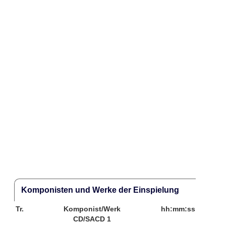
Komponisten und Werke der Einspielung
Tr.
Komponist/Werk
hh:mm:ss
CD/SACD 1