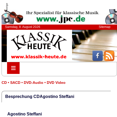
Anzeige
Samstag, 8. August 2026
Sitemap
≡
≡
CD • SACD • DVD-Audio • DVD Video
Besprechung CDAgostino Steffani
Agostino Steffani