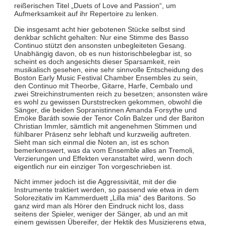
reißerischen Titel „Duets of Love and Passion“, um
Aufmerksamkeit auf ihr Repertoire zu lenken.
Die insgesamt acht hier gebotenen Stücke selbst sind
denkbar schlicht gehalten: Nur eine Stimme des Basso
Continuo stützt den ansonsten unbegleiteten Gesang.
Unabhängig davon, ob es nun historischbelegbar ist, so
scheint es doch angesichts dieser Sparsamkeit, rein
musikalisch gesehen, eine sehr sinnvolle Entscheidung des
Boston Early Music Festival Chamber Ensembles zu sein,
den Continuo mit Theorbe, Gitarre, Harfe, Cembalo und
zwei Streichinstrumenten reich zu besetzen; ansonsten wäre
es wohl zu gewissen Durststrecken gekommen, obwohl die
Sänger, die beiden Sopranistinnen Amanda Forsythe und
Emöke Baráth sowie der Tenor Colin Balzer und der Bariton
Christian Immler, sämtlich mit angenehmen Stimmen und
fühlbarer Präsenz sehr lebhaft und kurzweilig auftreten.
Sieht man sich einmal die Noten an, ist es schon
bemerkenswert, was da vom Ensemble alles an Tremoli,
Verzierungen und Effekten veranstaltet wird, wenn doch
eigentlich nur ein einziger Ton vorgeschrieben ist.
Nicht immer jedoch ist die Aggressivität, mit der die
Instrumente traktiert werden, so passend wie etwa in dem
Solorezitativ im Kammerduett „Lilla mia“ des Baritons. So
ganz wird man als Hörer den Eindruck nicht los, dass
seitens der Spieler, weniger der Sänger, ab und an mit
einem gewissen Übereifer, der Hektik des Musizierens etwa,