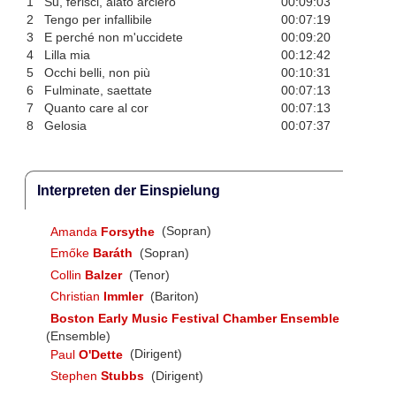
1
Su, ferisci, alato arciero
00:09:03
2
Tengo per infallibile
00:07:19
3
E perché non m'uccidete
00:09:20
4
Lilla mia
00:12:42
5
Occhi belli, non più
00:10:31
6
Fulminate, saettate
00:07:13
7
Quanto care al cor
00:07:13
8
Gelosia
00:07:37
Interpreten der Einspielung
Amanda
Forsythe
(Sopran)
Emőke
Baráth
(Sopran)
Collin
Balzer
(Tenor)
Christian
Immler
(Bariton)
Boston Early Music Festival Chamber Ensemble
(Ensemble)
Paul
O'Dette
(Dirigent)
Stephen
Stubbs
(Dirigent)