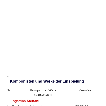
Komponisten und Werke der Einspielung
Tr.
Komponist/Werk
hh:mm:ss
CD/SACD 1
Agostino
Steffani