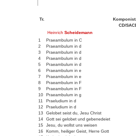
Tr.
Komponist
CD/SAC
Heinrich
Scheidemann
1
Praeambulum in C
2
Praeambulum in d
3
Praeambulum in d
4
Praeambulum in d
5
Praeambulum in d
6
Praeambulum in e
7
Praeambulum in e
8
Praeambulum in F
9
Praeambulum in F
10
Praeambulum in g
11
Praeludium in d
12
Praeludium in d
13
Gelobet seist du, Jesu Christ
14
Gott sei gelobet und gebenedeiet
15
Jesu, du wollst uns weisen
16
Komm, heiliger Geist, Herre Gott