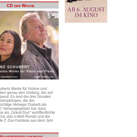
CD der Woche
uberts Werke für Violine und
aben genau den Umfang, der auf
passt. Es sind die drei Sonaten
ehnjährigen, die der
üchtige Verleger Diabelli als
n“ herausgegeben hat, dazu
e als „Grand Duo“ veröffentlichte
Dur, das h-Moll-Rondo und die
e C-Dur-Fantasie aus dem Jahr
Neuveröffentlichungen