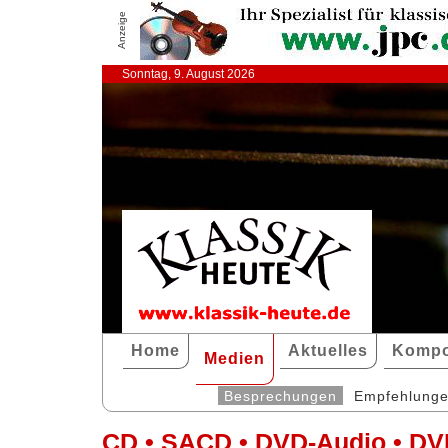
Anzeige
Sonntag, 9. August 2026
Home
Aktuelles
Kompo
Medien
Besprechungen
Empfehlung
CD • SACD • DVD-Audio • DV