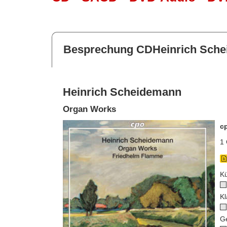
Besprechung CDHeinrich Sch
Heinrich Scheidemann
Organ Works
c
1 
Kü
Kl
G