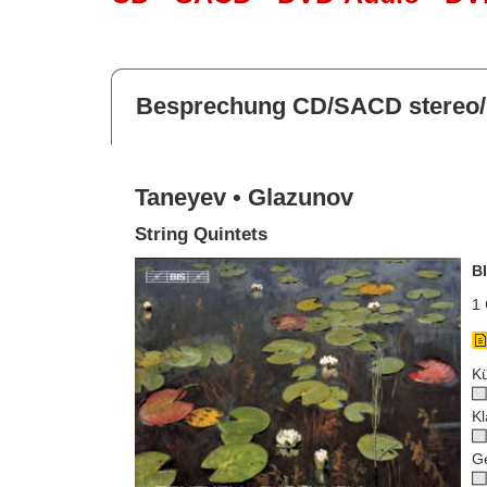
Besprechung CD/SACD stereo/
Taneyev • Glazunov
String Quintets
B
1 
Kü
Kl
G