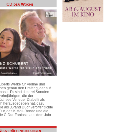
CD der Woche
uberts Werke für Violine und
aben genau den Umfang, der auf
passt. Es sind die drei Sonaten
ehnjährigen, die der
üchtige Verleger Diabelli als
n“ herausgegeben hat, dazu
e als „Grand Duo“ veröffentlichte
Dur, das h-Moll-Rondo und die
e C-Dur-Fantasie aus dem Jahr
Neuveröffentlichungen