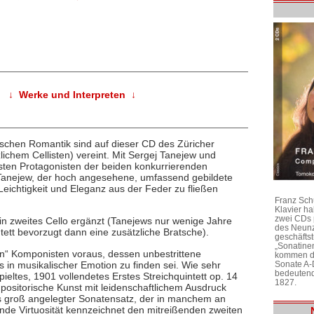
↓ Werke und Interpreten ↓
chen Romantik sind auf dieser CD des Züricher
zlichem Cellisten) vereint. Mit Sergej Tanejew und
sten Protagonisten der beiden konkurrierenden
 Tanejew, der hoch angesehene, umfassend gebildete
eichtigkeit und Eleganz aus der Feder zu fließen
Franz Sch
Klavier h
zwei CDs 
 ein zweites Cello ergänzt (Tanejews nur wenige Jahre
des Neunz
ett bevorzugt dann eine zusätzliche Bratsche).
geschäftst
„Sonatine
en“ Komponisten voraus, dessen unbestrittene
kommen di
s in musikalischer Emotion zu finden sei. Wie sehr
Sonate A-
bedeutend
spieltes, 1901 vollendetes Erstes Streichquintett op. 14
1827.
positorische Kunst mit leidenschaftlichem Ausdruck
 als groß angelegter Sonatensatz, der in manchem an
nde Virtuosität kennzeichnet den mitreißenden zweiten