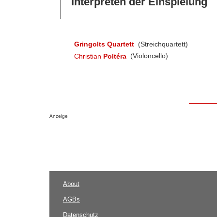
Interpreten der Einspielung
Gringolts Quartett
(Streichquartett)
Christian
Poltéra
(Violoncello)
Anzeige
About
AGBs
Datenschutz