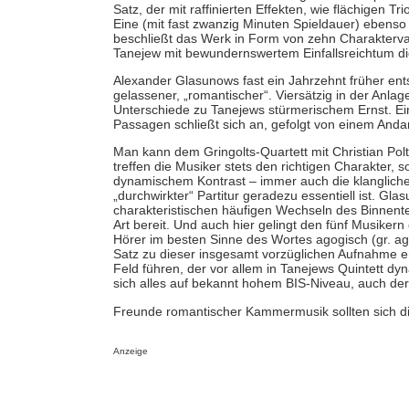
Satz, der mit raffinierten Effekten, wie flächigen Tr
Eine (mit fast zwanzig Minuten Spieldauer) ebenso 
beschließt das Werk in Form von zehn Charaktervar
Tanejew mit bewundernswertem Einfallsreichtum d
Alexander Glasunows fast ein Jahrzehnt früher ents
gelassener, „romantischer“. Viersätzig in der Anlag
Unterschiede zu Tanejews stürmerischem Ernst. Ein
Passagen schließt sich an, gefolgt von einem Andan
Man kann dem Gringolts-Quartett mit Christian Polté
treffen die Musiker stets den richtigen Charakter, 
dynamischem Kontrast – immer auch die klangliche
„durchwirkter“ Partitur geradezu essentiell ist. Gl
charakteristischen häufigen Wechseln des Binnent
Art bereit. Und auch hier gelingt den fünf Musike
Hörer im besten Sinne des Wortes agogisch (gr. ag
Satz zu dieser insgesamt vorzüglichen Aufnahme er
Feld führen, der vor allem in Tanejews Quintett d
sich alles auf bekannt hohem BIS-Niveau, auch de
Freunde romantischer Kammermusik sollten sich di
Anzeige