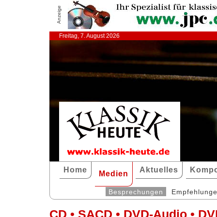
Anzeige
Freitag, 7. August 2026
Home
Aktuelles
Kompo
Medien
Besprechungen
Empfehlung
CD • SACD • DVD-Audio • DV