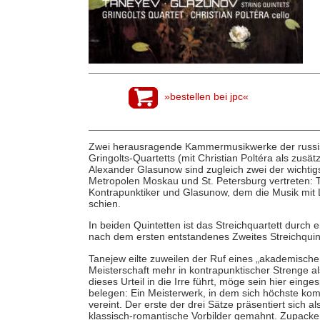
»bestellen bei jpc«
Zwei herausragende Kammermusikwerke der russis
Gringolts-Quartetts (mit Christian Poltéra als zusät
Alexander Glasunow sind zugleich zwei der wichtig
Metropolen Moskau und St. Petersburg vertreten:
Kontrapunktiker und Glasunow, dem die Musik mit L
schien.
In beiden Quintetten ist das Streichquartett durch
nach dem ersten entstandenes Zweites Streichquint
Tanejew eilte zuweilen der Ruf eines „akademisch
Meisterschaft mehr in kontrapunktischer Strenge al
dieses Urteil in die Irre führt, möge sein hier einge
belegen: Ein Meisterwerk, in dem sich höchste kom
vereint. Der erste der drei Sätze präsentiert sich
klassisch-romantische Vorbilder gemahnt. Zupacke