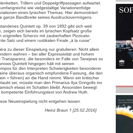
iolenketten, Trillern und Doppelgriffpassagen aufwartet.
umfangreiche wie vielgestaltige Variationenfolge
iationen eines lyrischen Themas. Hier demonstriert
ie ganze Bandbreite seines Ausdrucksvermögens.
tandenes Quintett op. 39 von 1892 gibt sich weit
e, zeigen sich bereits im lyrischen Kopfsatz große
 originelles Scherzo mit zauberhaften Pizzicato-
te-Satz und einem rustikalen Finale „à la russe“.
ra zu dieser Einspielung nur gratulieren: Nicht allein
sondern wahren – bei aller Expressivität und hohem
 Transparenz, die besonders im Falle von Tanejews so
asunows Quintett hingegen hält mit seinen
empos für den Interpreten Schwierigkeiten besonderer
rn eine überaus organisch empfundene Fassung, die den
ein = führen) an die Hand nimmt. Wenn ein kritischer
laubt sei, müsste man den Primarius Ilya Gringolts ins
ynamisch etwas im Schatten bleibt. Ansonsten bewegt
r kompetente Einführungstext von Andrew Huth.
ese Neueinspielung nicht entgehen lassen.
Heinz Braun † [25.02.2016]