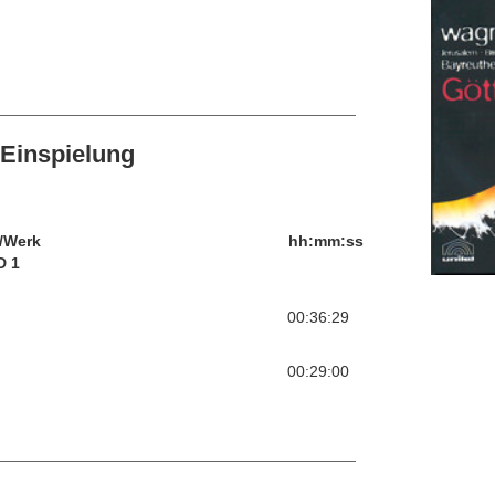
Einspielung
/Werk
hh:mm:ss
D 1
00:36:29
00:29:00