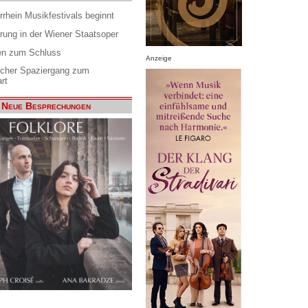
rrhein Musikfestivals beginnt
rung in der Wiener Staatsoper
en zum Schluss
Anzeige
scher Spaziergang zum
rt
Neue Besprechungen