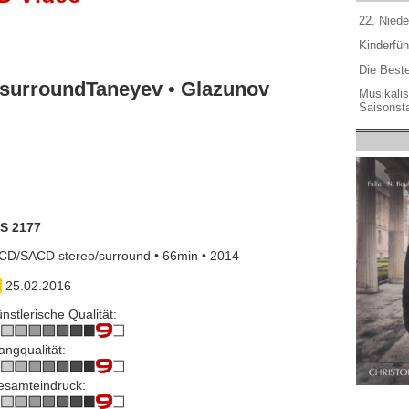
22. Niede
Kinderfüh
Die Best
surroundTaneyev • Glazunov
Musikali
Saisonsta
IS 2177
CD/SACD stereo/surround • 66min • 2014
25.02.2016
nstlerische Qualität:
angqualität:
esamteindruck: