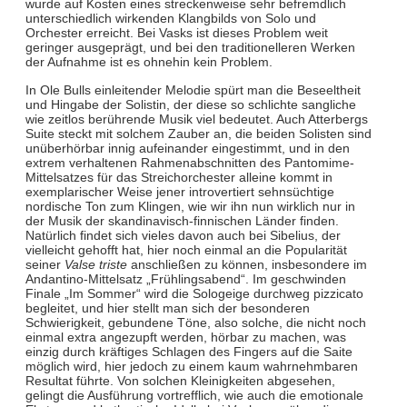
wurde auf Kosten eines streckenweise sehr befremdlich
unterschiedlich wirkenden Klangbilds von Solo und
Orchester erreicht. Bei Vasks ist dieses Problem weit
geringer ausgeprägt, und bei den traditionelleren Werken
der Aufnahme ist es ohnehin kein Problem.
In Ole Bulls einleitender Melodie spürt man die Beseeltheit
und Hingabe der Solistin, der diese so schlichte sangliche
wie zeitlos berührende Musik viel bedeutet. Auch Atterbergs
Suite steckt mit solchem Zauber an, die beiden Solisten sind
unüberhörbar innig aufeinander eingestimmt, und in den
extrem verhaltenen Rahmenabschnitten des Pantomime-
Mittelsatzes für das Streichorchester alleine kommt in
exemplarischer Weise jener introvertiert sehnsüchtige
nordische Ton zum Klingen, wie wir ihn nun wirklich nur in
der Musik der skandinavisch-finnischen Länder finden.
Natürlich findet sich vieles davon auch bei Sibelius, der
vielleicht gehofft hat, hier noch einmal an die Popularität
seiner
Valse triste
anschließen zu können, insbesondere im
Andantino-Mittelsatz „Frühlingsabend“. Im geschwinden
Finale „Im Sommer“ wird die Sologeige durchweg pizzicato
begleitet, und hier stellt man sich der besonderen
Schwierigkeit, gebundene Töne, also solche, die nicht noch
einmal extra angezupft werden, hörbar zu machen, was
einzig durch kräftiges Schlagen des Fingers auf die Saite
möglich wird, hier jedoch zu einem kaum wahrnehmbaren
Resultat führte. Von solchen Kleinigkeiten abgesehen,
gelingt die Ausführung vortrefflich, wie auch die emotionale