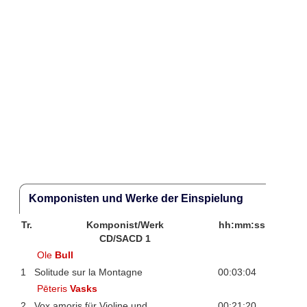
Komponisten und Werke der Einspielung
Tr.
Komponist/Werk
hh:mm:ss
CD/SACD 1
Ole
Bull
1
Solitude sur la Montagne
00:03:04
Pēteris
Vasks
2
Vox amoris für Violine und
00:21:20