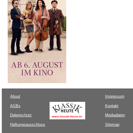
About
Impressum
AGBs
Kontakt
Datenschutz
Mediadaten
Haftungsausschluss
Sitemap