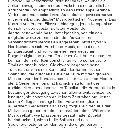
Ekstase und kathartische Idylle bei Vasks, wo über die
Zeiten hinweg in einem neuen Volkston eine unmittelbar
anrührende und emphatisch an den Hörer appellierende
Verbindung manifestiert wird. Auch das ist gewissermaßen
unverkennbar „nordische“ Musik baltischer Provenienz. Das
Konzert von Anders Eliasson hingegen, jenes Komponisten,
den ich für den substanziellsten Meister der
Jahrtausendwende halte, hat eigentlich, von einigen
möglicherweise zu empfindenden äußerlichen
Verwandtschaftsmerkmalen abgesehen, nichts typisch
Nordisches an sich. Es ist eine Musik, die in dieser
Einzigartigkeit und vollkommenen energetischen
Folgerichtigkeit an jedem Ort dieser Welt hätte entstehen
können, denn der Komponist ist an keine semantische
Tradition angebunden. Gleichwohl ist gerade seine
Tonsprache von einer Kontinuität der harmonischen
Spannung, die durchaus auf einer Stufe mit den großen
Meistern von der Renaissance bis zur klassischen Moderne
steht. Seine freie Tonalität hat nichts zu tun mit der
traditionellen abendländischen Tonalität, die Harmonik ist in
beständiger Bewegung zwischen allen Gravitationszentren
hindurch, sie hängt sich an keinem Zentralton auf, kennt
keinen Anflug stimmungshaften Verweilens (dies in
äußerstem Gegensatz zu Vasks), folgt allein den aus der
Motivik sich generierenden Triebkräften, dem „Willen der
Musik selbst“, wie Eliasson es gesagt hätte. Zutiefst
beeindruckend, wie sich die Solistin und das
Streichorchester unter Klumpp in die ungeheuren