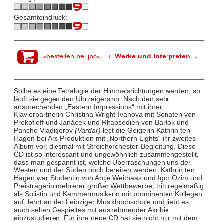
Gesamteindruck:
»bestellen bei jpc«
↓ Werke und Interpreten ↓
Sollte es eine Tetralogie der Himmelsrichtungen werden, so
läuft sie gegen den Uhrzeigersinn: Nach den sehr
ansprechenden „Eastern Impressions“ mit ihrer
Klavierpartnerin Christina Wright-Ivanova mit Sonaten von
Prokofieff und Janácek und Rhapsodien von Bartók und
Pancho Vladigerov
(Vardar)
legt die Geigerin Kathrin ten
Hagen bei Ars Produktion mit „Northern Lights“ ihr zweites
Album vor, diesmal mit Streichorchester-Begleitung. Diese
CD ist so interessant und ungewöhnlich zusammengestellt,
dass man gespannt ist, welche Überraschungen uns der
Westen und der Süden noch bereiten werden. Kathrin ten
Hagen war Studentin von Antje Weithaas und Igor Ozim und
Preisträgerin mehrerer großer Wettbewerbe, tritt regelmäßig
als Solistin und Kammermusikerin mit prominenten Kollegen
auf, lehrt an der Leipziger Musikhochschule und liebt es,
auch selten Gespieltes mit ausnehmender Akribie
einzustudieren. Für ihre neue CD hat sie nicht nur mit dem