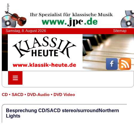
Anzeige
Samstag, 8. August 2026
Sitemap
≡
≡
CD • SACD • DVD-Audio • DVD Video
Besprechung CD/SACD stereo/surroundNorthern
Lights