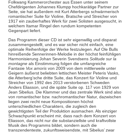
Folkwang Kammerorchester aus Essen unter seinem
Chefdirigenten Johannes Klumpp hochkarätige Partner zur
Seite, sie hat außerdem mit Kurt Atterbergs schwärmerisch
romantischer Suite für Violine, Bratsche und Streicher von
1917 ein zauberhaftes Werk für zwei Solisten ausgesucht, in
welchem Itamar Ringel den rundum kompetenten
Gegenpart liefert.
Das Programm dieser CD ist sehr eigenwillig und disparat
zusammengestellt, und es war sicher nicht einfach, eine
optimale Reihenfolge der Werke festzulegen. Auf Ole Bulls
hinreißende Sennerinnen-Melodie in der höchst feinfühligen
Harmonisierung Johan Severin Svendsens
Solitude sur la
montagne
als Einstimmung folgen die umfangreiche
Fantasie
Vox amoris
von 2009 von dem mittlerweile unter
Geigern äußerst beliebten lettischen Meister Peteris Vasks,
die Atterberg’sche dritte Suite, das Konzert für Violine und
Streicher von 1992 des 2013 verstorbenen Schweden
Anders Eliasson, und die späte Suite op. 117 von 1929 von
Jean Sibelius. Die Klammer und das zentrale Werk sind also
von romantischer bzw. nachromantischer Natur, dazwischen
liegen zwei recht neue Kompositionen höchst
unterschiedlichen Charakters, die zugleich den
gewichtigsten Teil der Produktion ausmachen. Als einziger
Schwachpunkt erscheint mir, dass nach dem Konzert von
Eliasson, das nicht nur die substanziellste und kraftvollste
Musik des Programms bildet, sondern auch die
transzendenteste, zukunftsweisendste, mit Sibelius’ zwar