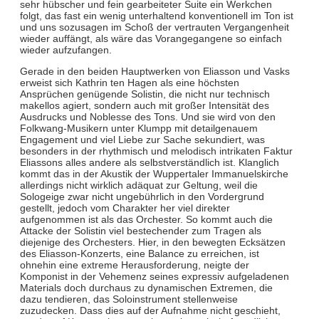
sehr hübscher und fein gearbeiteter Suite ein Werkchen
folgt, das fast ein wenig unterhaltend konventionell im Ton ist
und uns sozusagen im Schoß der vertrauten Vergangenheit
wieder auffängt, als wäre das Vorangegangene so einfach
wieder aufzufangen.
Gerade in den beiden Hauptwerken von Eliasson und Vasks
erweist sich Kathrin ten Hagen als eine höchsten
Ansprüchen genügende Solistin, die nicht nur technisch
makellos agiert, sondern auch mit großer Intensität des
Ausdrucks und Noblesse des Tons. Und sie wird von den
Folkwang-Musikern unter Klumpp mit detailgenauem
Engagement und viel Liebe zur Sache sekundiert, was
besonders in der rhythmisch und melodisch intrikaten Faktur
Eliassons alles andere als selbstverständlich ist. Klanglich
kommt das in der Akustik der Wuppertaler Immanuelskirche
allerdings nicht wirklich adäquat zur Geltung, weil die
Sologeige zwar nicht ungebührlich in den Vordergrund
gestellt, jedoch vom Charakter her viel direkter
aufgenommen ist als das Orchester. So kommt auch die
Attacke der Solistin viel bestechender zum Tragen als
diejenige des Orchesters. Hier, in den bewegten Ecksätzen
des Eliasson-Konzerts, eine Balance zu erreichen, ist
ohnehin eine extreme Herausforderung, neigte der
Komponist in der Vehemenz seines expressiv aufgeladenen
Materials doch durchaus zu dynamischen Extremen, die
dazu tendieren, das Soloinstrument stellenweise
zuzudecken. Dass dies auf der Aufnahme nicht geschieht,